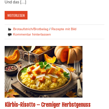
Und das […]
WEITERLESEN
Brotaufstrich/Brotbelag
/
Rezepte mit Bild
Kommentar hinterlassen
Kürbis-Risotto – Cremiger Herbstgenuss