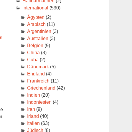
Haltbarmachen
(2)
International
(530)
Ägypten
(2)
Arabisch
(11)
Argentinien
(3)
en
Australien
(3)
Belgien
(9)
China
(8)
Cuba
(2)
Dänemark
(5)
England
(4)
Frankreich
(11)
Griechenland
(42)
Indien
(20)
Indoniesien
(4)
Iran
(9)
se
Irland
(40)
m
Italien
(63)
Jüdisch
(8)