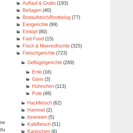
Auflauf & Gratin
(193)
Beilagen
(40)
Brotaufstrich/Brotbelag
(77)
Eiergerichte
(99)
Eintopf
(80)
Fast Food
(15)
Fisch & Meeresfrüchte
(325)
Fleischgerichte
(723)
Geflügelgerichte
(269)
Ente
(16)
Gans
(3)
Hühnchen
(113)
Pute
(48)
Hackfleisch
(62)
!
Hammel
(2)
Innereien
(5)
ine
Kalbfleisch
(51)
 du
Kaninchen
(6)