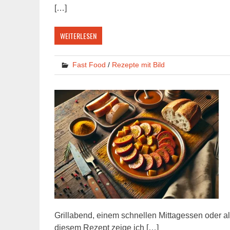
[…]
WEITERLESEN
Fast Food
/
Rezepte mit Bild
Grillabend, einem schnellen Mittagessen oder a
diesem Rezept zeige ich […]