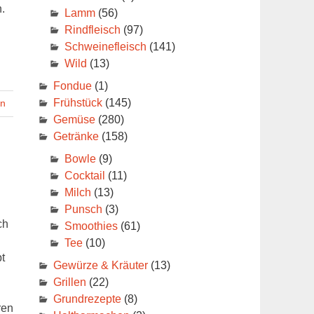
.
Lamm
(56)
Rindfleisch
(97)
Schweinefleisch
(141)
Wild
(13)
Fondue
(1)
Frühstück
(145)
en
Gemüse
(280)
Getränke
(158)
Bowle
(9)
Cocktail
(11)
Milch
(13)
Punsch
(3)
ch
Smoothies
(61)
Tee
(10)
t
Gewürze & Kräuter
(13)
Grillen
(22)
Grundrezepte
(8)
ren