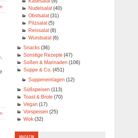
Käsesalat
(9)
en
Nudelsalat
(40)
Obstsalat
(31)
Pilzsalat
(5)
Reissalat
(8)
Wurstsalat
(6)
Snacks
(36)
Sonstige Rezepte
(47)
,
Soßen & Marinaden
(106)
Suppe & Co.
(451)
e
Suppeneinlagen
(12)
Süßspeisen
(113)
Toast & Brote
(70)
Vegan
(17)
Vorspeisen
(25)
en
Wok
(32)
MAGAZIN