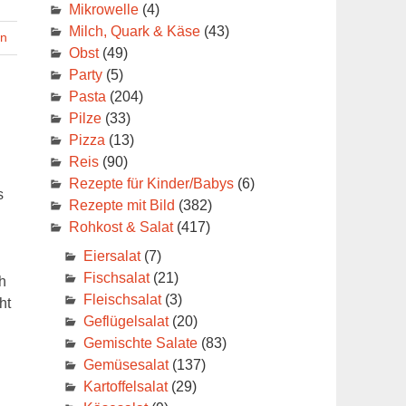
Mikrowelle
(4)
Milch, Quark & Käse
(43)
en
Obst
(49)
Party
(5)
Pasta
(204)
Pilze
(33)
Pizza
(13)
Reis
(90)
Rezepte für Kinder/Babys
(6)
s
Rezepte mit Bild
(382)
Rohkost & Salat
(417)
Eiersalat
(7)
Fischsalat
(21)
h
Fleischsalat
(3)
ht
Geflügelsalat
(20)
Gemischte Salate
(83)
Gemüsesalat
(137)
Kartoffelsalat
(29)