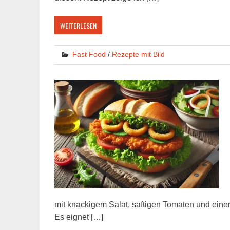
WEITERLESEN
Fast Food
/
Rezepte mit Bild
mit knackigem Salat, saftigen Tomaten und ein
Es eignet […]