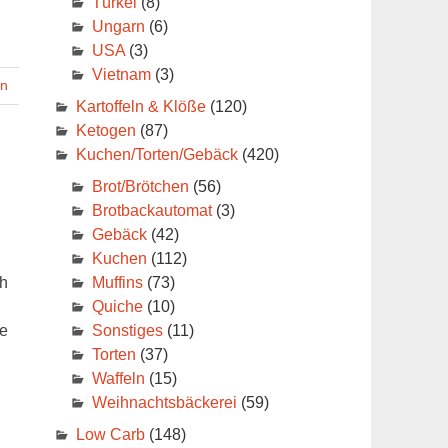
Türkei
(8)
Ungarn
(6)
USA
(3)
Vietnam
(3)
en
Kartoffeln & Klöße
(120)
Ketogen
(87)
Kuchen/Torten/Gebäck
(420)
Brot/Brötchen
(56)
Brotbackautomat
(3)
Gebäck
(42)
Kuchen
(112)
Muffins
(73)
ch
Quiche
(10)
Sonstiges
(11)
de
Torten
(37)
Waffeln
(15)
Weihnachtsbäckerei
(59)
Low Carb
(148)