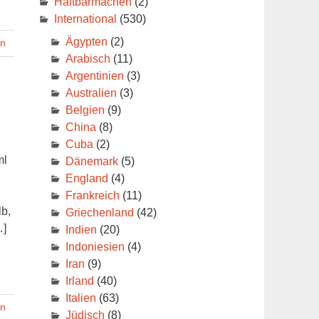
Haltbarmachen
(2)
International
(530)
Ägypten
(2)
en
Arabisch
(11)
Argentinien
(3)
Australien
(3)
Belgien
(9)
China
(8)
Cuba
(2)
ml
Dänemark
(5)
England
(4)
Frankreich
(11)
b,
Griechenland
(42)
…]
Indien
(20)
Indoniesien
(4)
Iran
(9)
Irland
(40)
Italien
(63)
en
Jüdisch
(8)