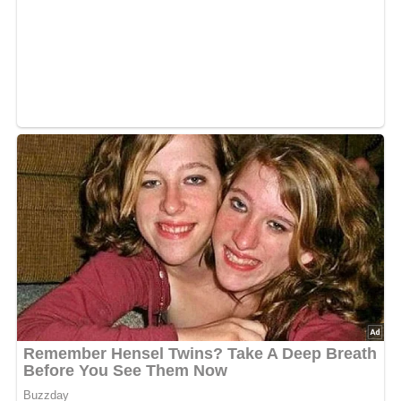
Ende dieser Seite & auch eine Bewertung!
Und so wird es gemacht…
Die Fische ausnehmen, parieren und filetieren. Den Aal
vorher abziehen. Mit den Karkassen und Abschnitten den
Fischfond zubereiten. Die Fischfilets in mundgerechte
Stücke schneiden und leicht mit Salz und Pfeffer würzen.
Die Butter in einem flachen, etwa 30 cm weiten Topf
aufschäumen lassen. Die Gemüsestifte und die
Zwiebelscheiben darin andünsten. Mit dem Weißwein
ablöschen und 3 bis 4 Minuten köcheln lassen. Den
Fischfond zugießen und weitere 3 bis 4 Minuten köcheln,
damit das Gemüse gar wird und seine Aromen an den
Fond abgeben kann. Den Fisch und das Bouquet garni in
den Fond geben. Aufkochen und 1 bis 2 Minuten bei
schwacher Hitze sanft köcheln lassen. Die Fischstücke
und das Gemüse mit einer Schaumkelle aus dem Fond