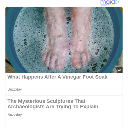
1 Schleie (à ca. 450 g = 150 g Filet)
750 ml Fischfond
Salz
Pfeffer aus der Mühle
80 g Butter
je 60 g Lauch (nur das Weiße)
Staudensellerie und Petersilienwurzel (in
streichholzgroße Stifte geschnitten)
60 g Zwiebel (halbiert und in Scheiben geschnitten)
250 ml Weißwein
1 Bouquet garni (aus Petersilie, Thymian und
Lorbeerblatt)
3 Eigelb
200 ml Sahne
1 EL gehackte Petersilie
Lob, Kritik, Fragen oder Anregungen zum Rezept?
Dann hinterlasse doch bitte einen Kommentar am