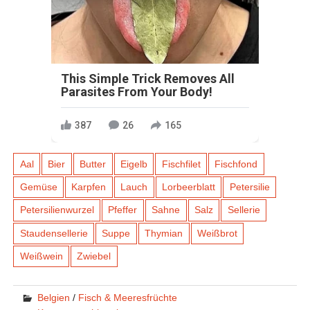
This Simple Trick Removes All
Parasites From Your Body!
387
26
165
Aal
Bier
Butter
Eigelb
Fischfilet
Fischfond
Gemüse
Karpfen
Lauch
Lorbeerblatt
Petersilie
Petersilienwurzel
Pfeffer
Sahne
Salz
Sellerie
Staudensellerie
Suppe
Thymian
Weißbrot
Weißwein
Zwiebel
Belgien
/
Fisch & Meeresfrüchte