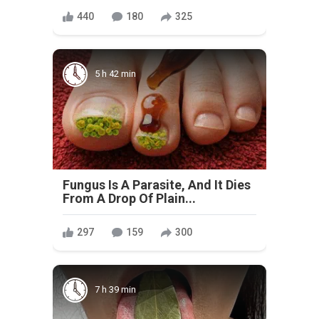
440
180
325
5 h 42 min
Fungus Is A Parasite, And It Dies
From A Drop Of Plain...
297
159
300
7 h 39 min