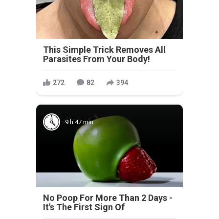
This Simple Trick Removes All
Parasites From Your Body!
272
82
394
9 h 47 min
No Poop For More Than 2 Days -
It's The First Sign Of