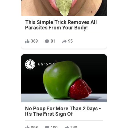
This Simple Trick Removes All
Parasites From Your Body!
369
81
95
6 h 15 min
No Poop For More Than 2 Days -
It's The First Sign Of
398
100
243