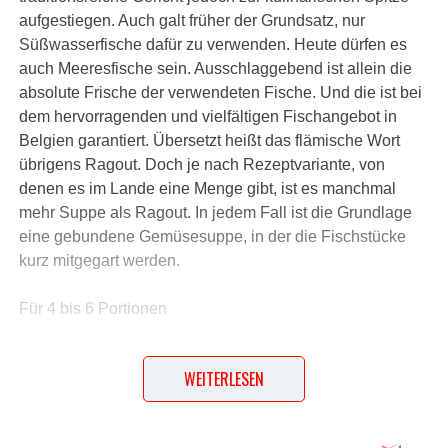
aufgestiegen. Auch galt früher der Grundsatz, nur
Süßwasserfische dafür zu verwenden. Heute dürfen es
auch Meeresfische sein. Ausschlaggebend ist allein die
absolute Frische der verwendeten Fische. Und die ist bei
dem hervorragenden und vielfältigen Fischangebot in
Belgien garantiert. Übersetzt heißt das flämische Wort
übrigens Ragout. Doch je nach Rezeptvariante, von
denen es im Lande eine Menge gibt, ist es manchmal
mehr Suppe als Ragout. In jedem Fall ist die Grundlage
eine gebundene Gemüsesuppe, in der die Fischstücke
kurz mitgegart werden.
Für 4 bis 6 Portionen
Diese Zutaten brauchen wir…
WEITERLESEN
1 Karpfen (à ca. 900 g = 300 g Filet)
1 Aal (à ca. 600 g = 300 g Filet)