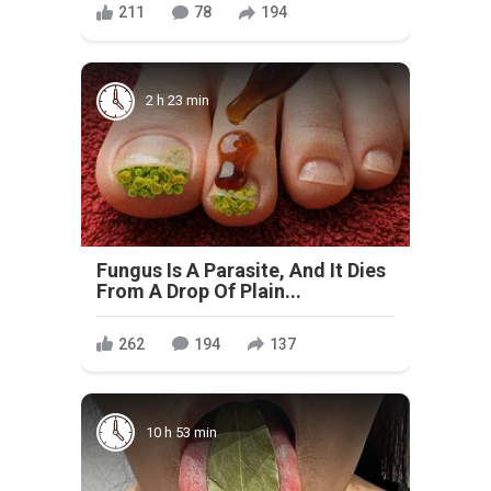
211
78
194
2 h 23 min
Fungus Is A Parasite, And It Dies
From A Drop Of Plain...
262
194
137
10 h 53 min