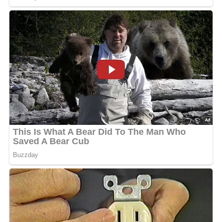
heben und warm stellen. Da der Fisch jetzt noch etwas
nachgart, ist es wichtig, daß er in dem Fond nicht länger
als 1 bis 2 Minuten köchelt. Den Fond auf die gewünschte
Geschmacksintensität reduzieren, eventuell noch etwas
nachsalzen. Das Bouquet garni entfernen, die Hitze
reduzieren. Die Eigelbe mit der Sahne verquirlen und
diese Liaison in den Fond rühren. Langsam und unter
ständigem Rühren erhitzen, bis eine gewisse Bindung
erreicht ist. Die gehackte Petersilie einstreuen. Anrichten:
Die Fischstücke und das Gemüse in tiefen Tellern
anrichten, die legierte Suppe darübergießen. Mit frisch
getoasteten Weißbrotscheiben servieren.