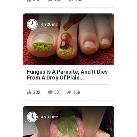
4 h 26 min
Fungus Is A Parasite, And It Dies
From A Drop Of Plain...
302
53
158
4 h 31 min