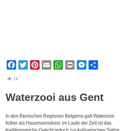
Facebook
Twitter
Pinterest
Email
WhatsApp
Print
Messenge
Teilen
14
Waterzooi aus Gent
In den flämischen Regionen Belgiens galt Waterzooi
früher als Hausmannskost. Im Laufe der Zeit ist das
traditionsreiche Gericht jedoch zur kulinarischen Spitze