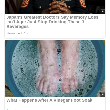
zugedeckten Bräter auf der unteren Schiene 3 Stunden
garen. Dabei immer wieder das Fett abschöpfen.
Champignons putzen, Möhren und Schalotten schälen.
Möhren in 1 cm große Würfel schneiden. Butter in einem
Topf zerlassen und darin die Möhren und Zwiebeln
andünsten. Mit etwas Wasser ablöschen und zugedeckt
bissfest garen. Champignons dazugeben und kurz darin
schwenken, abschmecken. Fleisch und Kalbsfuß aus
dem Schmorfond nehmen, die Flüssigkeit entfetten und
passieren. Die Sauce 10 Minuten einkochen lassen,
würzen. Fleisch, Möhren, Champignons und Schalotten
dazugeben und in der Sauce erwärmen. Dazu
Kartoffelgratin reichen.
Zum Marinieren: 12 Stunden, Zubereitungszeit ca. 4
Stunden