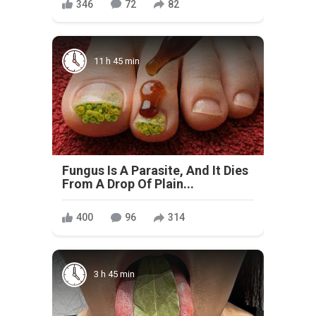
346
72
82
11 h 45 min
Fungus Is A Parasite, And It Dies
From A Drop Of Plain...
400
96
314
3 h 45 min