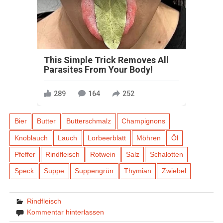
This Simple Trick Removes All
Parasites From Your Body!
289
164
252
Bier
Butter
Butterschmalz
Champignons
Knoblauch
Lauch
Lorbeerblatt
Möhren
Öl
Pfeffer
Rindfleisch
Rotwein
Salz
Schalotten
Speck
Suppe
Suppengrün
Thymian
Zwiebel
Rindfleisch
Kommentar hinterlassen