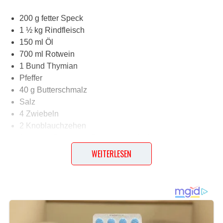
200 g fetter Speck
1 ½ kg Rindfleisch
150 ml Öl
700 ml Rotwein
1 Bund Thymian
Pfeffer
40 g Butterschmalz
Salz
4 Zwiebeln
2 Knoblauchzehen
1 kleines Päckchen Suppengrün (tiefgekühlt)
1 halbierter Kalbsfuß
WEITERLESEN
1 Thymianzweig
1 Lorbeerblatt
250 g kleine Champignons
250 g Möhren
400 g Schalotten
30 g Butter