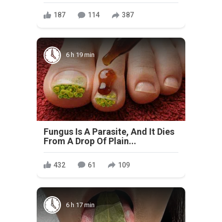
187
114
387
6 h 19 min
Fungus Is A Parasite, And It Dies
From A Drop Of Plain...
432
61
109
6 h 17 min