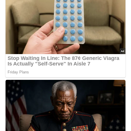
Lob, Kritik, Fragen oder Anregungen zum Rezept?
Dann hinterlasse doch bitte einen Kommentar am
Ende dieser Seite & auch eine Bewertung!
Und so wird es gemacht…
Speck in dünne Streifen schneiden und kurz in das
Gefriergerät geben. Fleisch in Faserrichtung mit den
Speckstreifen spicken. Öl, Rotwein, Thymian und Pfeffer
mischen. Das Fleisch in der Marinade zugedeckt über
Nacht ziehen lassen. Butterschmalz in einem Bräter
erhitzen und das Fleisch darin rundherum anbraten, mit
Salz würzen. Zwiebeln und Knoblauch schälen, halbieren
und mit Suppengrün, Kalbsfuß, Thymian und Lorbeerblatt
zum Fleisch geben. Die Marinade erhitzen und zum
Braten gießen. Im auf 180° C vorgeheizten Backofen im