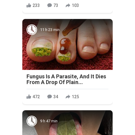
233
73
103
11 h 23 min
Fungus Is A Parasite, And It Dies
From A Drop Of Plain...
472
34
125
9 h 47 min