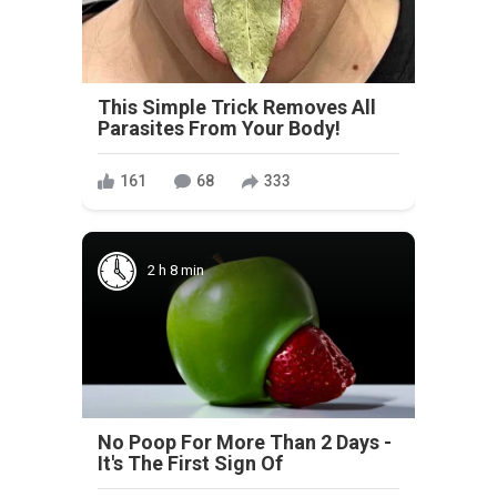
This Simple Trick Removes All
Parasites From Your Body!
161
68
333
2 h 8 min
No Poop For More Than 2 Days -
It's The First Sign Of