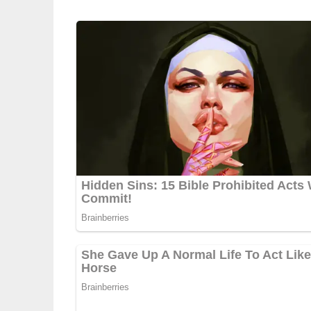
Und so wird es gemacht
Öl, geriebene Knoblauchzehe, Sojasauce und Pfe
Paprika waschen, halbieren, entkernen und in S
Streifen schneiden. Die Schalotten schälen und
Butterschmalz pro Seite 5 bis 6 Minuten brate
die gehackten Kräuter im Bratfett unter Rühren 
Anrichten: Die Lammschnitzel mit dem Gemüse s