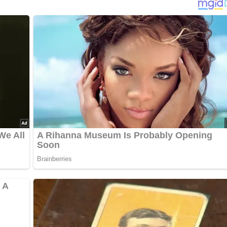
…
ffer verrühren und die Schnitzel darin 3 Stunden marinieren.
treifen schneiden. Tomaten blanchieren, häuten, entkernen und 
 vierteln. Herausnehmen, gut abtropfen lassen und im heißen
n. Das Fleisch herausnehmen und warm halten. Das Gemüse und
bissfest garen. Wein zugießen und etwas einkochen lassen.
ervieren.