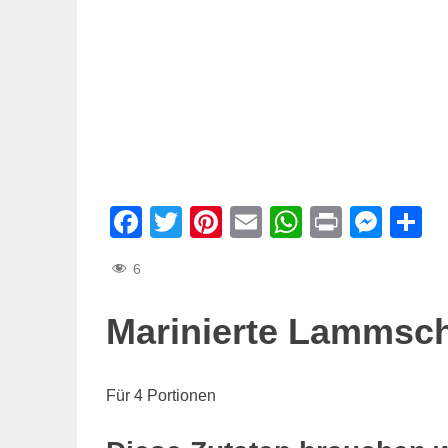
Facebook
Twitter
Pinterest
Email
WhatsAp
Print
Mes
T
6
Marinierte Lammsch
Für 4 Portionen