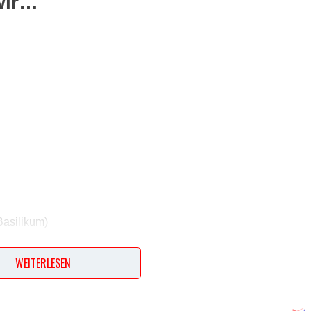
wir…
Basilikum)
WEITERLESEN
ept? Dann hinterlasse doch bitte einen Kommentar am Ende