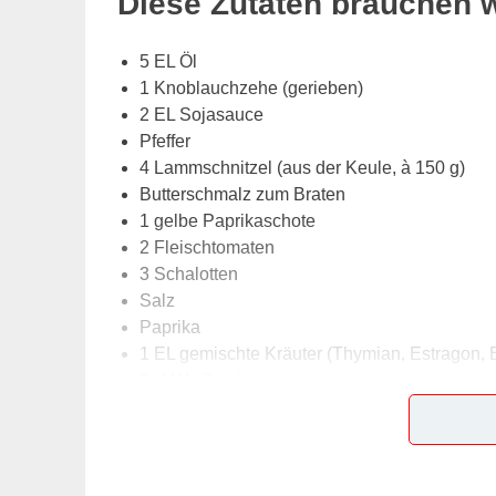
Diese Zutaten brauchen 
5 EL Öl
1 Knoblauchzehe (gerieben)
2 EL Sojasauce
Pfeffer
4 Lammschnitzel (aus der Keule, à 150 g)
Butterschmalz zum Braten
1 gelbe Paprikaschote
2 Fleischtomaten
3 Schalotten
Salz
Paprika
1 EL gemischte Kräuter (Thymian, Estragon, 
2 cl Weißwein
Lob, Kritik, Fragen oder Anregungen zum Rez
dieser Seite & auch eine Bewertung!