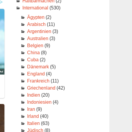
Haltbarmachen
(2)
International
(530)
Ägypten
(2)
Arabisch
(11)
Argentinien
(3)
in
Australien
(3)
Belgien
(9)
China
(8)
Cuba
(2)
Dänemark
(5)
England
(4)
Frankreich
(11)
Griechenland
(42)
Indien
(20)
Indoniesien
(4)
Iran
(9)
Irland
(40)
Italien
(63)
Jüdisch
(8)