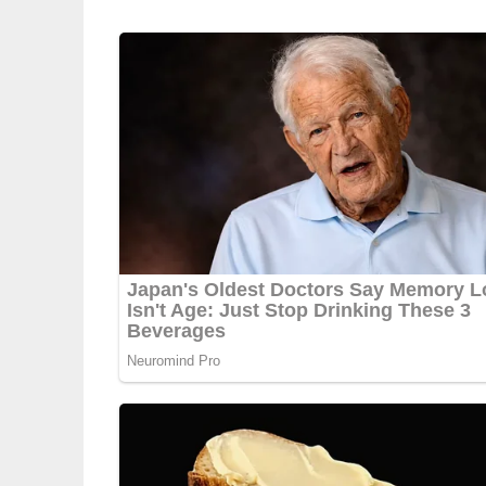
Und so wird es gemacht
In die Schweinebrust bereits vom Metzger eine 
einschneiden, das Fleisch leicht salzen. Die Äpf
Achtel schneiden, einen Apfel raspeln. Die Bac
bestreuen, Paniermehl und Eigelb untermischen. 
Küchengarn zunähen. Den Backofen auf 185° C 
anbraten. Mit der Schwarte nach unten im Ofen 
kaltem Salzwasser bestreichen. Weitere 30 Minu
Zwiebel schälen und in Würfel schneiden. Beides
dem restlichen Butterschmalz andünsten. Etwa 
schmoren. Mit gekörnter Suppe und Johannisbee
Schweinebrust servieren. Dazu Salzkartoffeln re