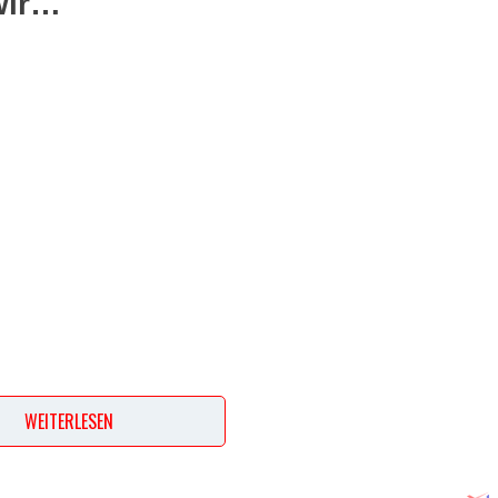
wir…
WEITERLESEN
ept? Dann hinterlasse doch bitte einen Kommentar am Ende