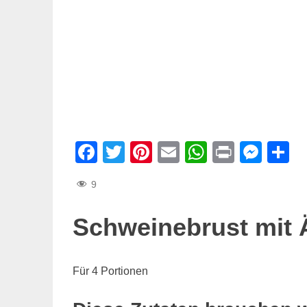
Facebook
Twitter
Pinterest
Email
WhatsAp
Print
Mes
T
9
Schweinebrust mit 
Für 4 Portionen