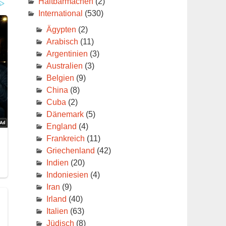
Haltbarmachen
(2)
International
(530)
Ägypten
(2)
Arabisch
(11)
Argentinien
(3)
Australien
(3)
Belgien
(9)
China
(8)
Cuba
(2)
Dänemark
(5)
England
(4)
e
Frankreich
(11)
Griechenland
(42)
n
Indien
(20)
Indoniesien
(4)
Iran
(9)
Irland
(40)
Italien
(63)
Jüdisch
(8)