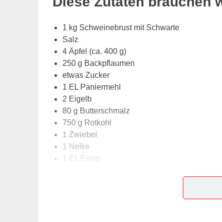
Diese Zutaten brauchen 
1 kg Schweinebrust mit Schwarte
Salz
4 Äpfel (ca. 400 g)
250 g Backpflaumen
etwas Zucker
1 EL Paniermehl
2 Eigelb
80 g Butterschmalz
750 g Rotkohl
1 Zwiebel
1 Nelke
1 EL Essig
etwas gekörnte Suppe
1 bis 2 EL Johannisbeergelee
Lob, Kritik, Fragen oder Anregungen zum Rez
dieser Seite & auch eine Bewertung!