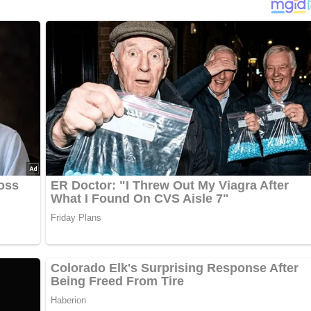
…
Tasche einschneiden lassen. Die Schwarte rautenförmig
el schälen, vierteln, und entkernen. Drei Äpfel in Scheiben oder
kpflaumen entkernen. Äpfel und Backpflaumen mit etwas Zucker
Die Masse in die Fleischtasche füllen und die Öffnung mit
vorheizen. Schweinebrust in 40 g heißem Butterschmalz
etwa 30 Minuten braten. Den Braten wenden, die Schwarte mit
ten bis 1 Stunde garen. Rotkohl putzen und fein schneiden. Di
 mit Nelke, geraspeltem Apfel, 1 Eßlöffel Zucker und Essig in
einen Fingerbreit Wasser dazugießen, das Blaukraut 15 Minute
rgelee abschmecken. Weitere 15 Minuten dünsten. Mit der
ichen.