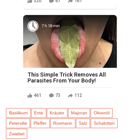
320
67
161
7 h 18 min
This Simple Trick Removes All
Parasites From Your Body!
461
73
112
Basilikum
Ente
Kräuter
Majoran
Olivenöl
Petersilie
Pfeffer
Rosmarin
Salz
Schalotten
Zwiebel