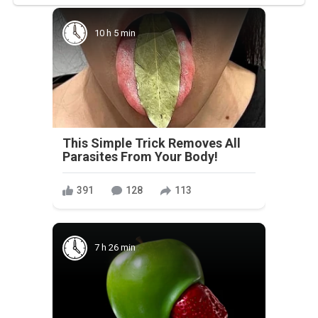
10 h 5 min
This Simple Trick Removes All
Parasites From Your Body!
391
128
113
7 h 26 min