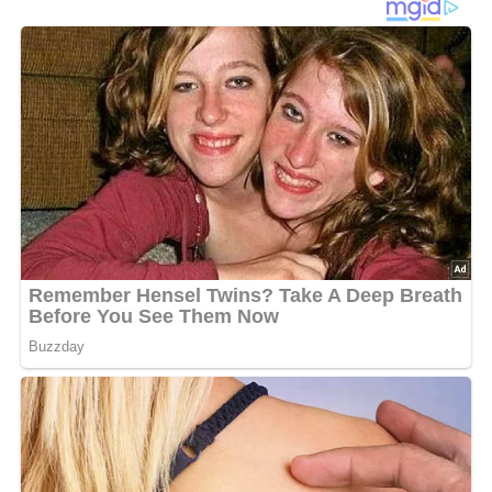
Die Kräuterblätter abzupfen und sie mitsamt den
dünneren Stängeln hacken. Darauf achten, dass die
harten Rosmarin- und Ysopblätter sehr klein gehackt
sind. Das Olivenöl bis auf 2 EL mit den Kräutern in eine
große Servierschüssel geben und mit einer guten Prise
aus der Pfeffermühle würzen. Das übrige ÖI erhitzen und
die Zwiebel mit den Semmelbröseln darin bräunen, bis
die Brösel kross sind. Die Linguine al dente kochen und
gut abschütten. Die Pasta über die Öl-und-
Kräutermischung häufen und mit Schalotten und
Semmelbröseln bestreut servieren.