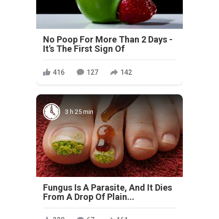
No Poop For More Than 2 Days -
It's The First Sign Of
416
127
142
3 h 25 min
Fungus Is A Parasite, And It Dies
From A Drop Of Plain...