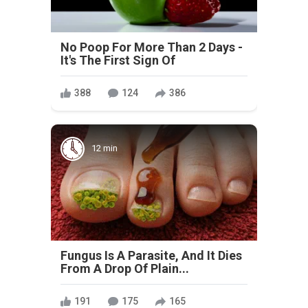
No Poop For More Than 2 Days -
It's The First Sign Of
388
124
386
12 min
Fungus Is A Parasite, And It Dies
From A Drop Of Plain...
191
175
165