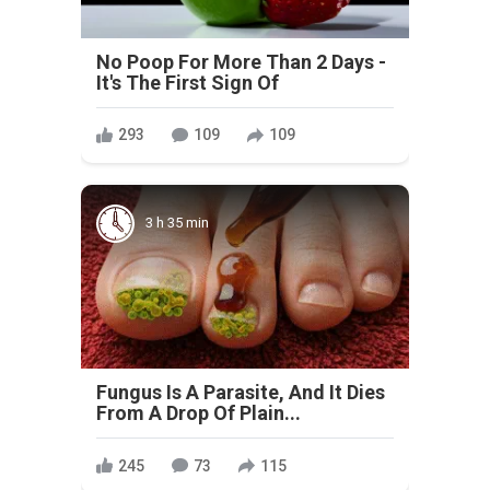
No Poop For More Than 2 Days -
It's The First Sign Of
293
109
109
3 h 35 min
Fungus Is A Parasite, And It Dies
From A Drop Of Plain...
245
73
115