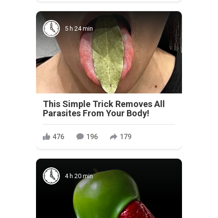
5 h 24 min
This Simple Trick Removes All
Parasites From Your Body!
476
196
179
4 h 20 min