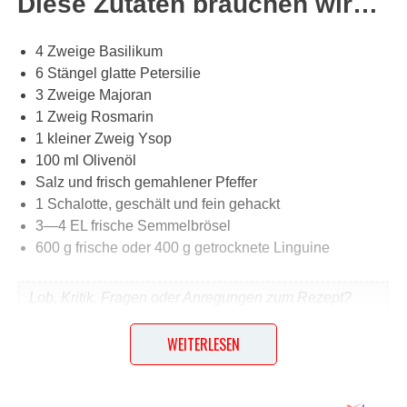
Diese Zutaten brauchen wir…
4 Zweige Basilikum
6 Stängel glatte Petersilie
3 Zweige Majoran
1 Zweig Rosmarin
1 kleiner Zweig Ysop
100 ml Olivenöl
Salz und frisch gemahlener Pfeffer
1 Schalotte, geschält und fein gehackt
3—4 EL frische Semmelbrösel
600 g frische oder 400 g getrocknete Linguine
Lob, Kritik, Fragen oder Anregungen zum Rezept?
Dann hinterlasse doch bitte einen Kommentar am
Ende dieser Seite & auch eine Bewertung!
WEITERLESEN
Und so wird es gemacht…