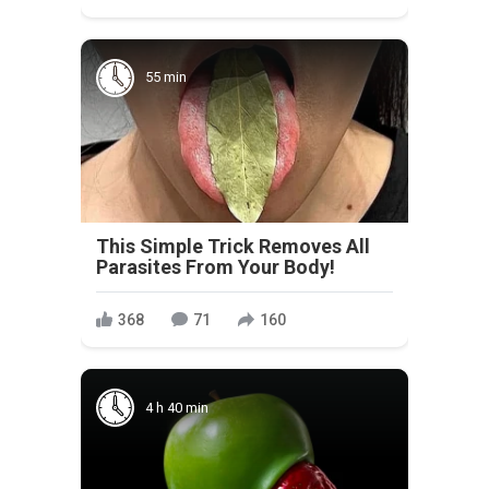
55 min
This Simple Trick Removes All
Parasites From Your Body!
368
71
160
4 h 40 min