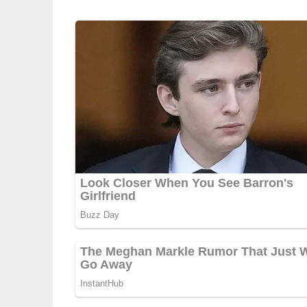
lassen. Backofen auf 190°C vorheizen. Backble
Daraus 12 runde Brötchen formen und auf dem B
einem Messer sternenförmig einschneiden. Mit
30–35 Minuten backen.
Variante: Anstatt mit Sesam können Sie die Br
Fenchelsamen bestreuen.