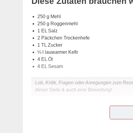
Diese Zutaten brauchen 
250 g Mehl
250 g Roggenmehl
1 EL Salz
2 Päckchen Trockenhefe
1 TL Zucker
¼ l lauwarmer Kefir
4 EL Öl
4 EL Sesam
Lob, Kritik, Fragen oder Anregungen zum Rez
dieser Seite & auch eine Bewertung!
Und so wird es gemacht
Die beiden Mehlsorten mit dem Salz in einer Sc
dazugeben und alle Zutaten etwa 10 Minuten la