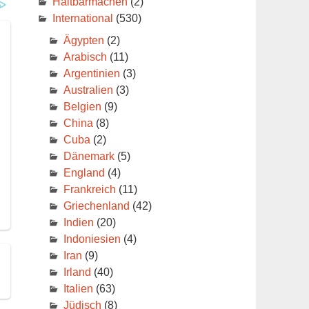
Haltbarmachen
(2)
International
(530)
it
Ägypten
(2)
fen
Arabisch
(11)
Argentinien
(3)
Australien
(3)
r
Belgien
(9)
China
(8)
Cuba
(2)
Dänemark
(5)
England
(4)
Frankreich
(11)
Griechenland
(42)
Indien
(20)
Indoniesien
(4)
Iran
(9)
Irland
(40)
Italien
(63)
Jüdisch
(8)