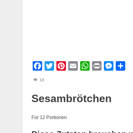
Facebook
Twitter
Pinterest
Email
WhatsAp
Print
Mes
T
18
Sesambrötchen
Für 12 Portionen