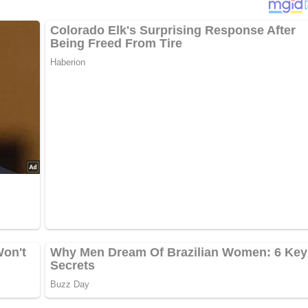
ch mit Backpapier auslegen. Teig nochmals gut durchkneten.
ackblech nochmals 15 Minuten gehen lassen. Teigoberfläche m
 lauwarmem Wasser bestreichen und mit Sesam bestreuen. Im O
ötchen je nach Geschmack auch mit Kümmel, Anis, Koriander ode