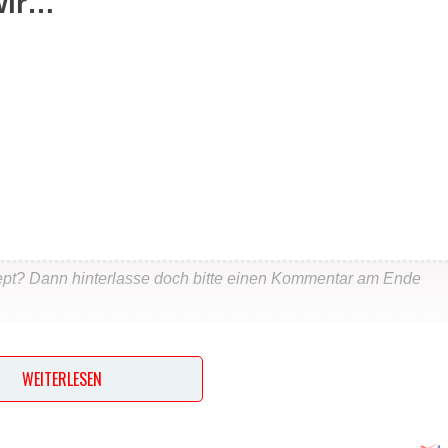
wir…
ept? Dann hinterlasse doch bitte einen Kommentar am Ende
…
WEITERLESEN
hüssel mischen. Hefe und Zucker daruntermischen. Kefir und Öl
ng kneten. Den Teig abgedeckt etwa 30 Minuten lang gehen