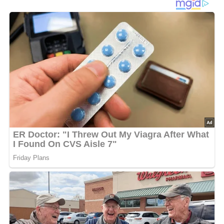
Karotten schälen und fein reiben. Quark, Eier, Milch, Öl,
Puderzucker und Salz verrühren. Mehl, Backpulver und
Karotten unter die Quarkmasse kneten. Den Ofen auf
180°C vorheizen. Backblech mit Backpapier belegen. Aus
dem Teig 12 kleine Brötchen formen, auf das Backblech
legen und im Ofen 15–20 Minuten backen.
Variante: statt Karotten mit Kürbis oder Zucchini.