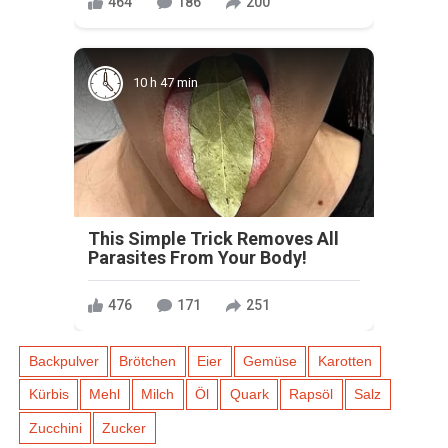
464
186
200
10 h 47 min
This Simple Trick Removes All
Parasites From Your Body!
476
171
251
Backpulver
Brötchen
Eier
Gemüse
Karotten
Kürbis
Mehl
Milch
Öl
Quark
Rapsöl
Salz
Zucchini
Zucker