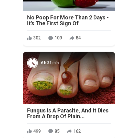
No Poop For More Than 2 Days -
It's The First Sign Of
302
109
84
6 h 31 min
Fungus Is A Parasite, And It Dies
From A Drop Of Plain...
499
85
162