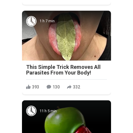
1 h 7 min
This Simple Trick Removes All
Parasites From Your Body!
393
130
332
11 h 5 min