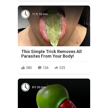
11 h 10 min
This Simple Trick Removes All
Parasites From Your Body!
382
126
325
8 h 36 min