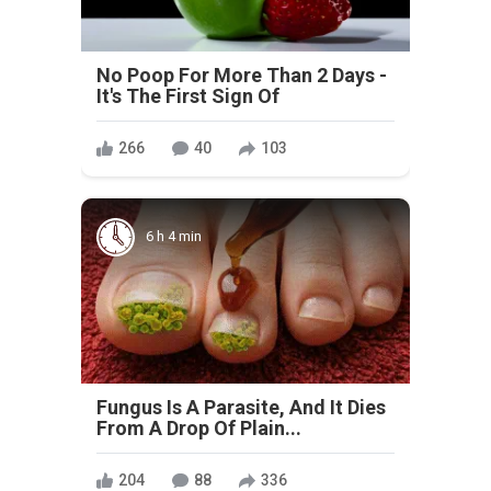
No Poop For More Than 2 Days -
It's The First Sign Of
266
40
103
6 h 4 min
Fungus Is A Parasite, And It Dies
From A Drop Of Plain...
204
88
336