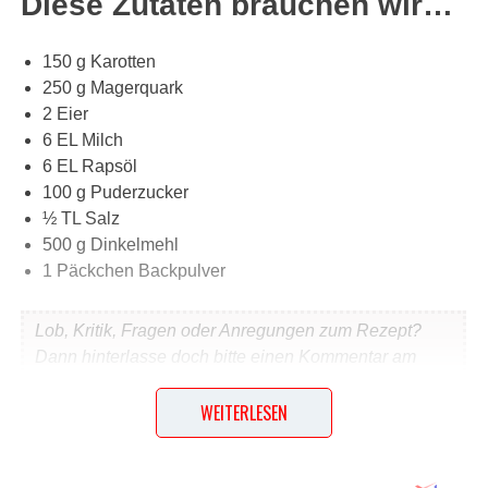
Diese Zutaten brauchen wir…
150 g Karotten
250 g Magerquark
2 Eier
6 EL Milch
6 EL Rapsöl
100 g Puderzucker
½ TL Salz
500 g Dinkelmehl
1 Päckchen Backpulver
Lob, Kritik, Fragen oder Anregungen zum Rezept?
Dann hinterlasse doch bitte einen Kommentar am
Ende dieser Seite & auch eine Bewertung!
WEITERLESEN
Und so wird es gemacht…