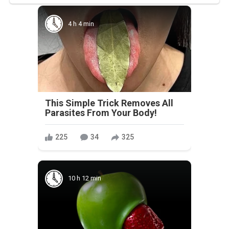
4 h 4 min
This Simple Trick Removes All
Parasites From Your Body!
225
34
325
10 h 12 min