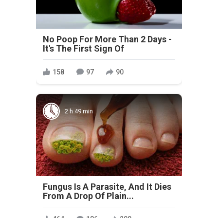
No Poop For More Than 2 Days -
It's The First Sign Of
158
97
90
2 h 49 min
Fungus Is A Parasite, And It Dies
From A Drop Of Plain...