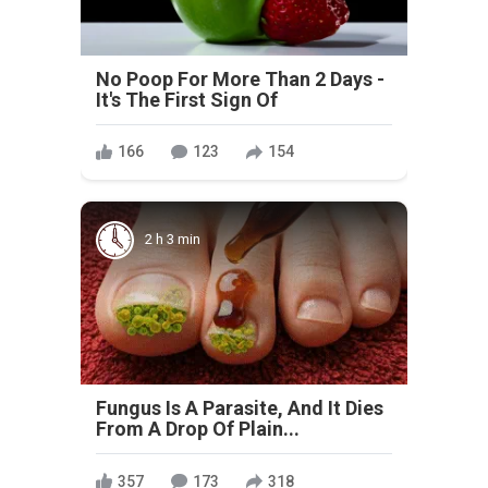
No Poop For More Than 2 Days -
It's The First Sign Of
166
123
154
2 h 3 min
Fungus Is A Parasite, And It Dies
From A Drop Of Plain...
357
173
318