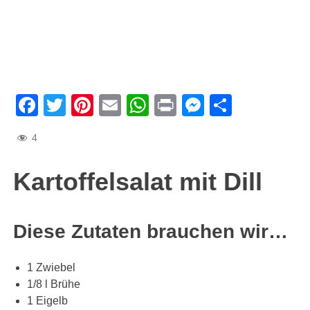
Facebook
Twitter
Pinterest
Email
WhatsApp
Print
Messenge
Teilen
4
Kartoffelsalat mit Dill
Diese Zutaten brauchen wir…
1 Zwiebel
1/8 l Brühe
1 Eigelb