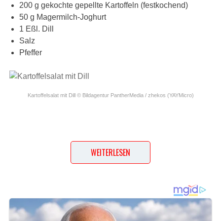
200 g gekochte gepellte Kartoffeln (festkochend)
50 g Magermilch-Joghurt
1 Eßl. Dill
Salz
Pfeffer
Kartoffelsalat mit Dill © Bildagentur PantherMedia / zhekos (YAYMicro)
WEITERLESEN