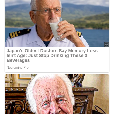
Lob, Kritik, Fragen oder Anregungen zum Rezept?
Dann hinterlasse doch bitte einen Kommentar am
Ende dieser Seite & auch eine Bewertung!
Und so wird es gemacht…
Zwiebel fein würfeln und in der Brühe aufkochen. Das
Eigelb mit etwas Wasser verquirlen, unter die Brühe