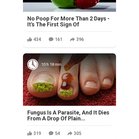
No Poop For More Than 2 Days -
It's The First Sign Of
434
161
396
10 h 18 min
Fungus Is A Parasite, And It Dies
From A Drop Of Plain...
319
54
305