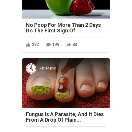
No Poop For More Than 2 Days -
It's The First Sign Of
292
199
83
7 h 14 min
Fungus Is A Parasite, And It Dies
From A Drop Of Plain...