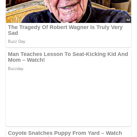
rühren, bis sie cremig ist. Die gekochten Kartoffeln in die
Sauce schneiden und den Magermilchjoghurt und den
Dill leicht unterrühren. Zum Abschmecken salzen und
pfeffern. Dazu paßt gebratene Scholle oder
Rotbarschfilet.