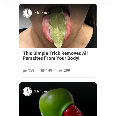
6 h 36 min
This Simple Trick Removes All
Parasites From Your Body!
159
149
299
3 h 45 min