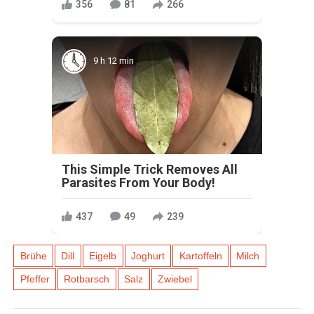
356
81
266
9 h 12 min
This Simple Trick Removes All
Parasites From Your Body!
437
49
239
Brühe
Dill
Eigelb
Joghurt
Kartoffeln
Milch
Pfeffer
Rotbarsch
Salz
Zwiebel