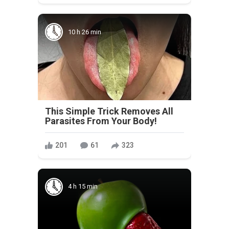
10 h 26 min
This Simple Trick Removes All
Parasites From Your Body!
201
61
323
4 h 15 min