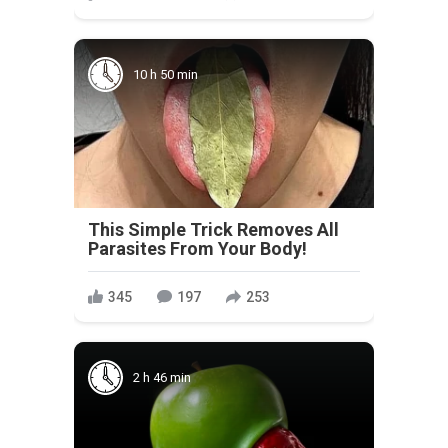
10 h 50 min
This Simple Trick Removes All
Parasites From Your Body!
345
197
253
2 h 46 min