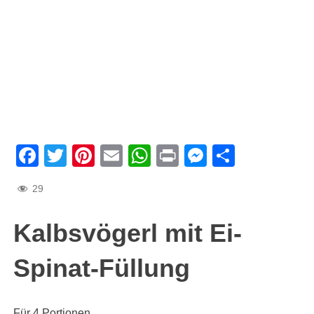
Facebook
Twitter
Pinterest
Email
WhatsApp
Print
Messenge
Teilen
29
Kalbsvögerl mit Ei-
Spinat-Füllung
Für 4 Portionen