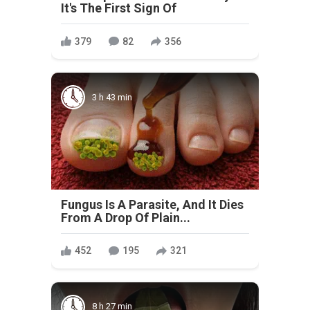
It's The First Sign Of
379
82
356
3 h 43 min
Fungus Is A Parasite, And It Dies
From A Drop Of Plain...
452
195
321
8 h 27 min