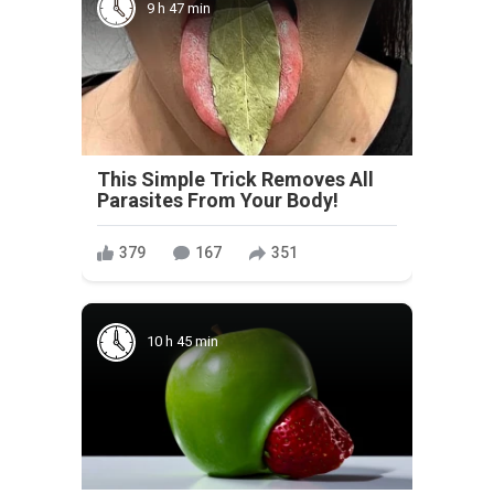
9 h 47 min
This Simple Trick Removes All
Parasites From Your Body!
379
167
351
10 h 45 min