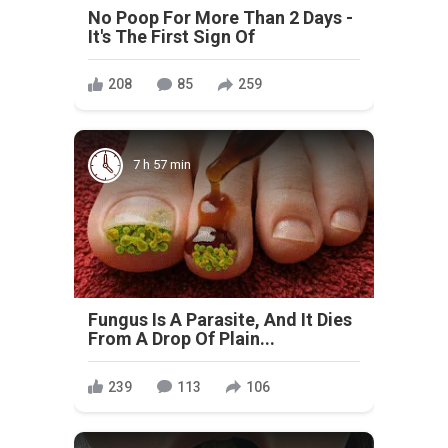
No Poop For More Than 2 Days -
It's The First Sign Of
208
85
259
7 h 57 min
Fungus Is A Parasite, And It Dies
From A Drop Of Plain...
239
113
106