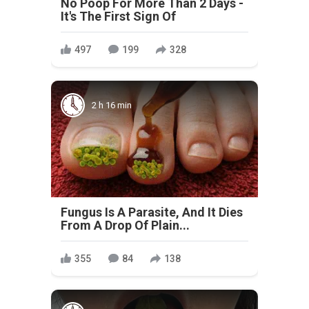
No Poop For More Than 2 Days -
It's The First Sign Of
497
199
328
2 h 16 min
Fungus Is A Parasite, And It Dies
From A Drop Of Plain...
355
84
138