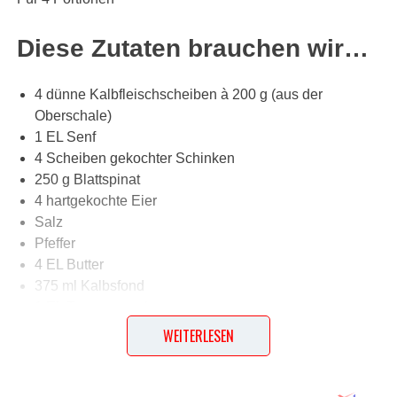
Diese Zutaten brauchen wir…
4 dünne Kalbfleischscheiben à 200 g (aus der
Oberschale)
1 EL Senf
4 Scheiben gekochter Schinken
250 g Blattspinat
4 hartgekochte Eier
Salz
Pfeffer
4 EL Butter
375 ml Kalbsfond
1 EL Tomatenmark
4 EL geschlagene Sahne
WEITERLESEN
Lob, Kritik, Fragen oder Anregungen zum Rezept?