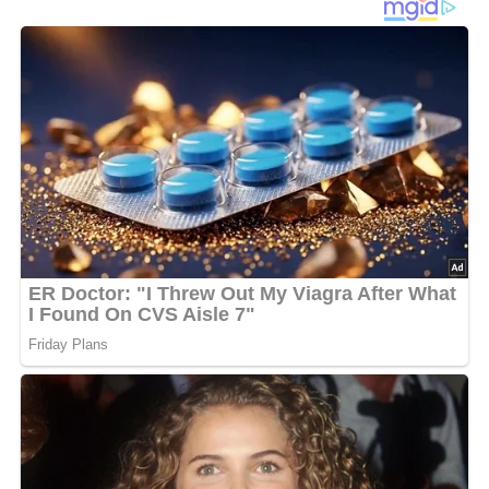
Dann hinterlasse doch bitte einen Kommentar am
Ende dieser Seite & auch eine Bewertung!
Und so wird es gemacht…
Kalbfleischscheiben flachklopfen und dünn mit Senf
bestreichen. Jede Scheibe mit einer Scheibe Schinken
belegen. Geputzten Blattspinat waschen und in ganz
wenig kochendem Salzwasser blanchieren. Gut
abgetropft auf den Schinkenscheiben verteilen. Die
geschälten Eier darauflegen und die Fleischscheiben zu
Rouladen zusammenrollen. Mit Küchengarn oder
Klammern zusammenhalten. Mit Salz und Pfeffer würzen.
Butter im Schmortopf erhitzen und die Rouladen darin 10
Minuten kräftig anbraten. Fond angießen und bei geringer
Hitze im geschlossenen Topf gut 1 Stunde schmoren.
Rouladen aus dem Topf nehmen. Fäden oder Klammern
entfernen. Fond aufkochen und Tomatenmark