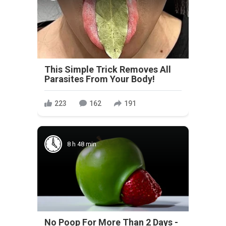
This Simple Trick Removes All
Parasites From Your Body!
223
162
191
8 h 48 min
No Poop For More Than 2 Days -