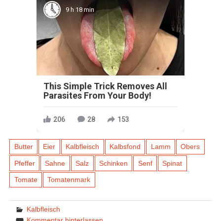
9 h 18 min
This Simple Trick Removes All
Parasites From Your Body!
206
28
153
Butter
Eier
Kalbfleisch
Kalbsfond
Lamm
Obers
Pfeffer
Sahne
Salz
Schinken
Senf
Spinat
Tomate
Tomatenmark
Kalbfleisch
Kommentar hinterlassen