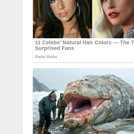
Küchenhandschuhen arbeiten, sonst sofort d
Kerne und weiße Innenhäute entfernen und in 
Das Öl in einer beschichteten Pfanne erhitze
Paprikastreifen darin unter Rühren etwa 2 Mi
die gekochten Linsen mit der Flüssigkeit dazu
abschmecken und heiß servieren.
Deine Rezept-Bewertung!
5/5
(1 Bewertung)