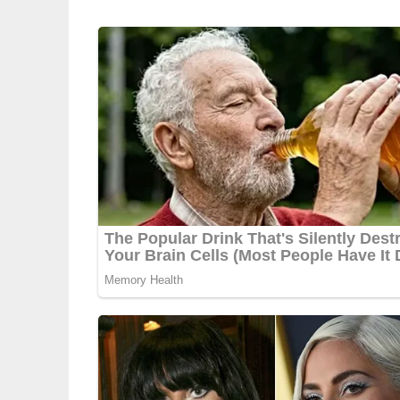
1 Knoblauchzehe
1 rote Chilischote
1 rote Paprikaschote
1 EL Rapsöl
1 Msp. Garam Masala
1 Msp. gemahlener Kurkuma
1 Msp. Koriander
1 Msp. Kreuzkümmel
Lob, Kritik, Fragen oder Anregungen zum Rez
dieser Seite & auch eine Bewertung!
Und so wird es gemacht
Die Linsen waschen, verlesen, in gut 125 ml 
5–8 Minuten nicht zu weich garen.
Inzwischen die Frühlingszwiebeln putzen, w
Knoblauch schälen und fein hacken. Die Chil