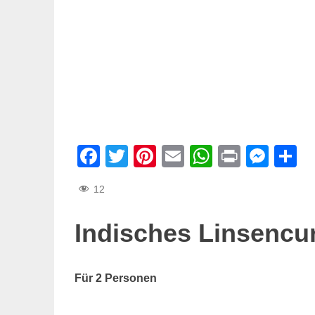
Facebook
Twitter
Pinterest
Email
WhatsAp
Print
Mes
T
12
Indisches Linsencu
Für 2 Personen