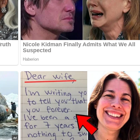
anach die Hände waschen. Die Paprikaschote waschen, vierteln
feine Streifen schneiden.
n. Die Frühlingszwiebeln, den Knoblauch, die Chiliringe und die
nuten braten. Die Gewürze zufügen, kurz mit anschwitzen, dann
geben. Alles kurz verrühren und erhitzen, mit Salz und Pfeffer
?