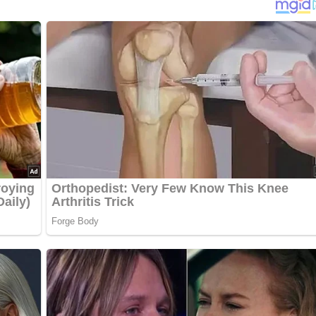
ept? Dann hinterlasse doch bitte einen Kommentar am Ende
…
kaltem Wasser aufsetzen, salzen und pfeffern und zugedeckt et
aschen und in schräge Stücke und Ringe schneiden. Den
ischote entkernen, waschen und in feine Ringe schneiden. Mit