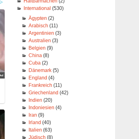
Haltbarmachen
(2)
International
(530)
Ägypten
(2)
Arabisch
(11)
Argentinien
(3)
Australien
(3)
Belgien
(9)
China
(8)
Cuba
(2)
Dänemark
(5)
England
(4)
Frankreich
(11)
Griechenland
(42)
Indien
(20)
Indoniesien
(4)
wa
Iran
(9)
Irland
(40)
Italien
(63)
Jüdisch
(8)