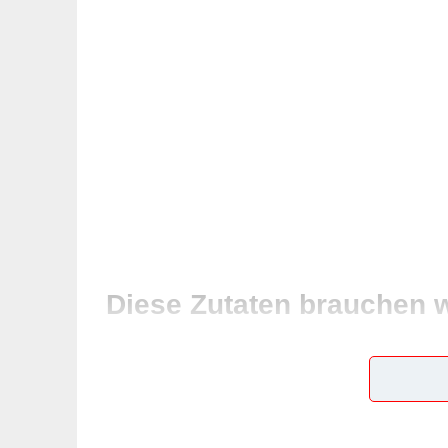
Diese Zutaten brauchen 
130 g rote Linsen
Salz
schwarzer Pfeffer aus der Mühle
3 Frühlingszwiebeln