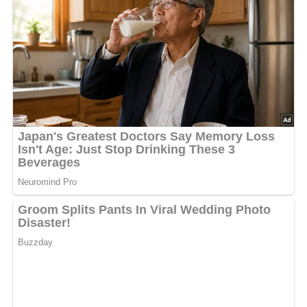
4 große Kartoffeln
Crème fraîche
frische gehackte Kräuter der Saison
2 EL frisch geriebener Parmesan
frisch geriebene Muskatnuss
Salz
Lob, Kritik, Fragen oder Anregungen zum Rezept?
Dann hinterlasse doch bitte einen Kommentar am
Ende dieser Seite & auch eine Bewertung!
Und so wird es gemacht…
Kartoffeln gründlich waschen, evtl. bürsten, mit einem
Holzspieß rundherum einstechen, fest in Alufolie
einwickeln, auf ein Salzbett legen und im vorgeheizten