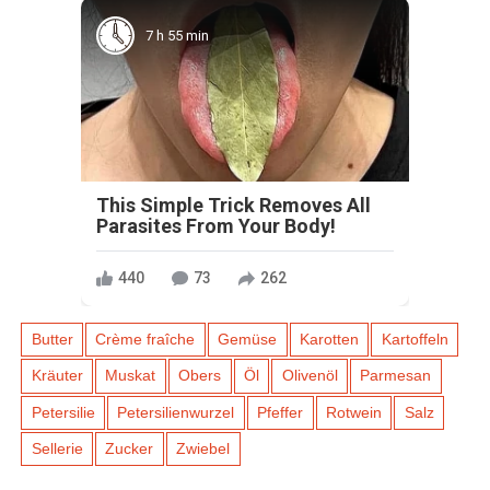
7 h 55 min
This Simple Trick Removes All
Parasites From Your Body!
440
73
262
Butter
Crème fraîche
Gemüse
Karotten
Kartoffeln
Kräuter
Muskat
Obers
Öl
Olivenöl
Parmesan
Petersilie
Petersilienwurzel
Pfeffer
Rotwein
Salz
Sellerie
Zucker
Zwiebel