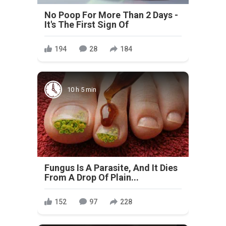
No Poop For More Than 2 Days -
It's The First Sign Of
194
28
184
10 h 5 min
Fungus Is A Parasite, And It Dies
From A Drop Of Plain...
152
97
228