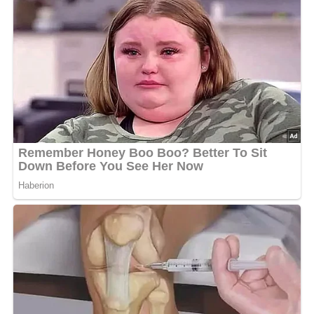
wickeln, aushöhlen, das Innere mit einer Kartoffelpresse
passieren, mit den gehackten Kräuter und der Crème
fraîche vermischen, mit Salz und Muskatnuss
abschmecken und wieder zurück in die Schale füllen. Mit
frisch geriebenem Parmesan bestreuen und im Rohr bei
starker Oberhitze kurz überbacken. Anrichten:
Taubenbrüste aus der Sauce nehmen und vor dem
Tranchieren etwas rasten lassen. Rotweingemüse noch
einmal abschmecken, auf vorgewärmten Tellern verteilen,
aufgeschnittene Taubenbrüste darauf setzen und mit
Sellerieblättern garnieren. Gebackene Kartoffeln apart
servieren. Anmerkung: Wenn Sie die Keulen
mitverwenden, dann sollten Sie berücksichtigen, dass
diese eine längere Garzeit haben als die Brüste!