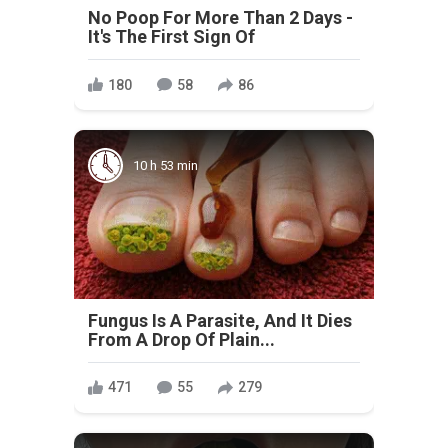
No Poop For More Than 2 Days -
It's The First Sign Of
180
58
86
10 h 53 min
Fungus Is A Parasite, And It Dies
From A Drop Of Plain...
471
55
279