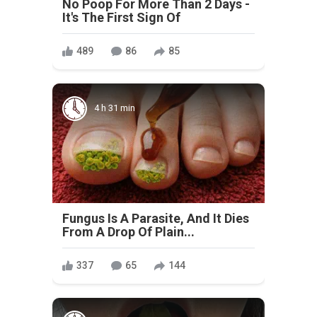
No Poop For More Than 2 Days -
It's The First Sign Of
489
86
85
4 h 31 min
Fungus Is A Parasite, And It Dies
From A Drop Of Plain...
337
65
144