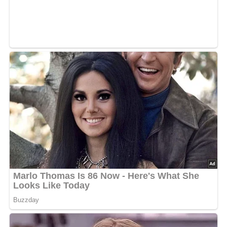
Rohr bei 225° bis 250° C etwa 1 Stunde backen.
Inzwischen das Gemüse schälen und fein würfeln.
Sellerieblätter waschen und beiseite legen. Kräuter
hacken. Taubenbrüste salzen, pfeffern und im heißen Öl-
Butter-Gemisch rundum anbraten, bis das Fleisch eine
schöne Farbe genommen hat. Brüste aus der Pfanne
nehmen, in Alufolie einwickeln und an einem warmen Ort
ruhen lassen. Karotten-, Sellerie- und Zwiebelwürfel – in
dieser Reihenfolge – in der restlichen Butter im
Bratensatz langsam anrösten, eine Prise Zucker zugeben
und leicht karamellisieren lassen. Mit Rotwein ablöschen,
einen Schuss Brombeerlikör zugeben und auf die Hälfte
einkochen lassen. Geflügelglace und Obers zugeben,
weitere 5 Minuten einkochen lassen, das Gemüse leicht
würzen und die Taubenbrüste samt dem ausgetretenen
Fleischsaft dazugeben. Das Fleisch etwa 10 Minuten
schmoren lassen – die Brüste sollten innen noch schön
rosa sein! Während die Brüste schmoren, die fertig
gegarten Kartoffeln aus dem Rohr nehmen, aus der Folie