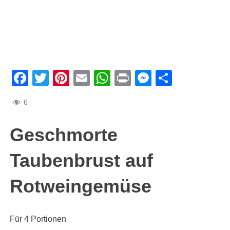
Facebook
Twitter
Pinterest
Email
WhatsApp
Print
Messenge
Teilen
6
Geschmorte
Taubenbrust auf
Rotweingemüse
Für 4 Portionen