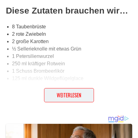
Diese Zutaten brauchen wir…
8 Taubenbrüste
2 rote Zwiebeln
2 große Karotten
½ Sellerieknolle mit etwas Grün
1 Petersilienwurzel
250 ml kräftiger Rotwein
1 Schuss Brombeerlikör
125 ml dunkle Wildgeflügelglace
125 ml Obers
2 EL Butter
WEITERLESEN
1 EL Olivenöl
1 Prise Zucker
Salz
Pfeffer aus der Mühle
Für die Beilage: