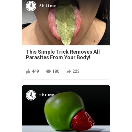
5 h 11 min
This Simple Trick Removes All
Parasites From Your Body!
449
180
223
2 h 0 min