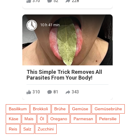
370
52
228
10 h 41 min
This Simple Trick Removes All
Parasites From Your Body!
310
81
343
Basilikum
Brokkoli
Brühe
Gemüse
Gemüsebrühe
Käse
Mais
Öl
Oregano
Parmesan
Petersilie
Reis
Salz
Zucchini