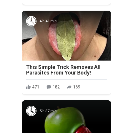
4 h 41 min
This Simple Trick Removes All
Parasites From Your Body!
471
182
169
5 h 37 min