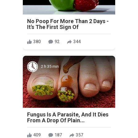
No Poop For More Than 2 Days -
It's The First Sign Of
380
92
344
2 h 35 min
Fungus Is A Parasite, And It Dies
From A Drop Of Plain...
409
187
357