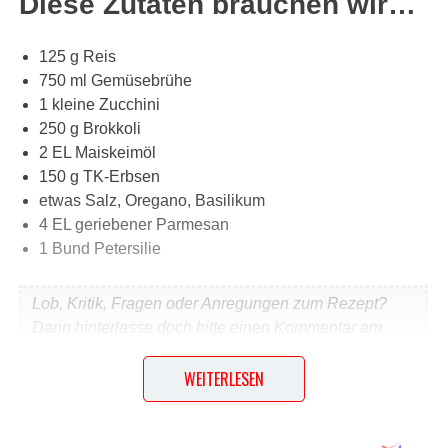
Diese Zutaten brauchen wir…
125 g Reis
750 ml Gemüsebrühe
1 kleine Zucchini
250 g Brokkoli
2 EL Maiskeimöl
150 g TK-Erbsen
etwas Salz, Oregano, Basilikum
4 EL geriebener Parmesan
1 Bund Petersilie
Lob, Kritik, Fragen oder Anregungen zum Rezept?
Dann hinterlasse doch bitte einen Kommentar am
Ende dieser Seite & auch eine Bewertung!
WEITERLESEN
Und so wird es gemacht…