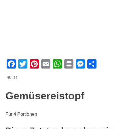
Facebook
Twitter
Pinterest
Email
WhatsApp
Print
Messenge
Teilen
11
Gemüsereistopf
Für 4 Portionen