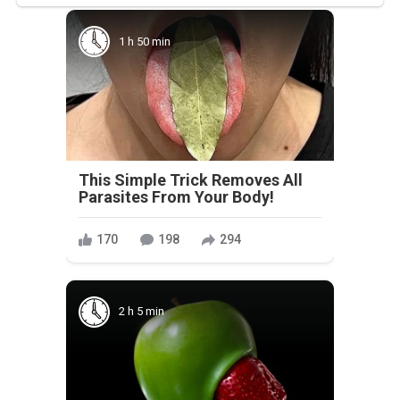
1 h 50 min
This Simple Trick Removes All
Parasites From Your Body!
170
198
294
2 h 5 min