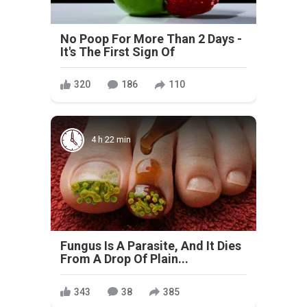
No Poop For More Than 2 Days -
It's The First Sign Of
320
186
110
4 h 22 min
Fungus Is A Parasite, And It Dies
From A Drop Of Plain...
343
38
385