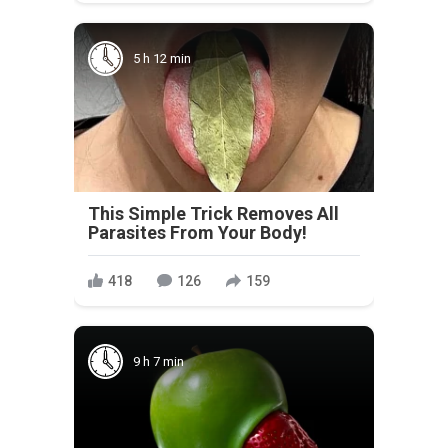
5 h 12 min
This Simple Trick Removes All
Parasites From Your Body!
418
126
159
9 h 7 min