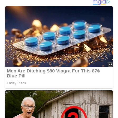
Reis heiß und kalt abspülen. Mit der Gemüsebrühe
aufkochen und auf kleiner Hitze gar kochen lassen.
Zucchini waschen, putzen und in kleine Würfel
schneiden. Vom Brokkoli kleine Röschen abtrennen und
waschen. Öl erhitzen, Brokkoli hineingeben und
anschwitzen lassen, nach etwa 5 Minuten Zucchini und
Erbsen dazugeben und ebenfalls etwa 5 Minuten
mitdünsten lassen. Kurz vor dem Garwerden des Reises,
das Gemüse dazugeben und alles fertig garen. Mit
Oregano, Basilikum und Salz würzen. Parmesankäse in
den Reistopf rühren und mit gehackter Petersilie bestreut
servieren.