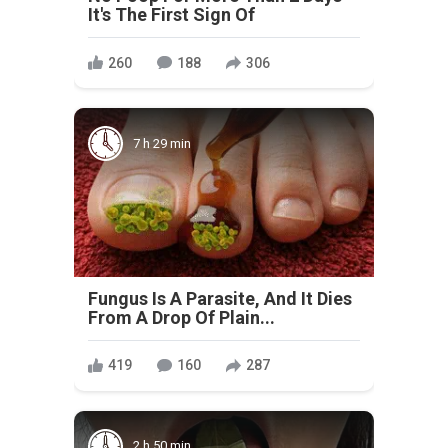
It's The First Sign Of
260
188
306
7 h 29 min
Fungus Is A Parasite, And It Dies
From A Drop Of Plain...
419
160
287
2 h 50 min