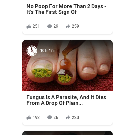
No Poop For More Than 2 Days -
It's The First Sign Of
251
29
259
10 h 47 min
Fungus Is A Parasite, And It Dies
From A Drop Of Plain...
193
26
220