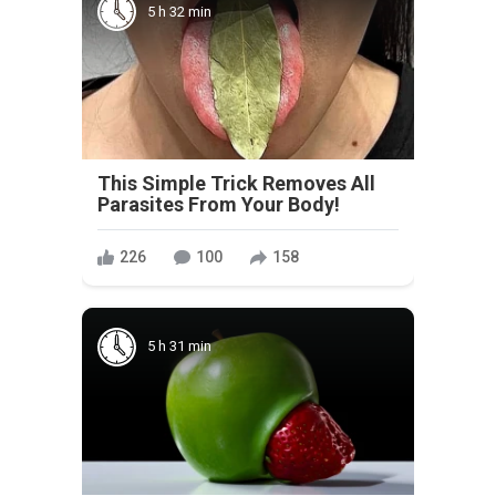
5 h 32 min
This Simple Trick Removes All
Parasites From Your Body!
226
100
158
5 h 31 min