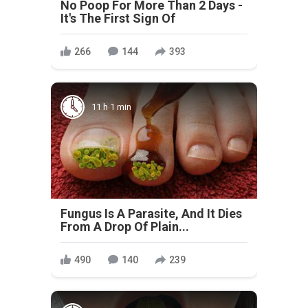
No Poop For More Than 2 Days -
It's The First Sign Of
266
144
393
11 h 1 min
Fungus Is A Parasite, And It Dies
From A Drop Of Plain...
490
140
239