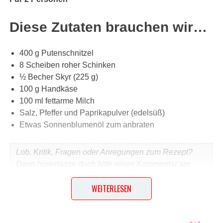
Diese Zutaten brauchen wir…
400 g Putenschnitzel
8 Scheiben roher Schinken
½ Becher Skyr (225 g)
100 g Handkäse
100 ml fettarme Milch
Salz, Pfeffer und Paprikapulver (edelsüß)
Etwas Sonnenblumenöl zum anbraten
Lob, Kritik, Fragen oder Anregungen zum Rezept?
Dann hinterlasse doch bitte einen Kommentar am
Ende dieser Seite & auch eine Bewertung!
WEITERLESEN
Und so wird es gemacht…