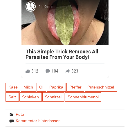
1 h 0 min
This Simple Trick Removes All
Parasites From Your Body!
312
104
323
Käse
Milch
Öl
Paprika
Pfeffer
Putenschnitzel
Salz
Schinken
Schnitzel
Sonnenblumenöl
Pute
Kommentar hinterlassen