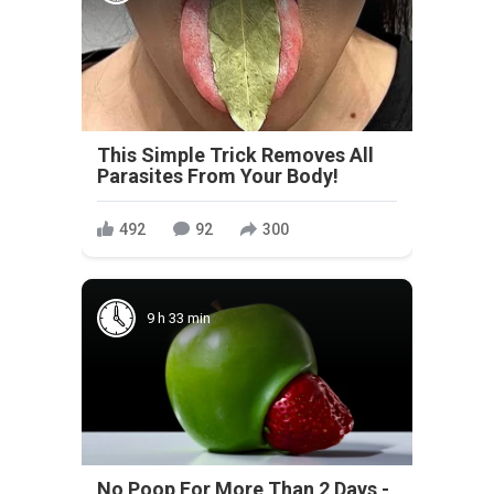
This Simple Trick Removes All
Parasites From Your Body!
492
92
300
9 h 33 min
No Poop For More Than 2 Days -