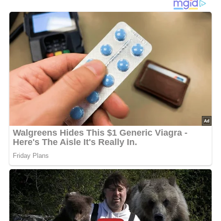
Die Putenschnitzel abwaschen und trocken tupfen.
Fettrand vom Schinken abschneiden.
Die Putenschnitzel anschließend mit einem Messer längs
aufschneiden und zweiteilen.
Jedes Schnitzel dünn mit Skyr bestreichen, mit einer
Scheibe Schinken belegen und zusammenklappen.
Von beiden Seiten mit Pfeffer, Paprikapulver und Salz
würzen.
Den Handkäse in kleine Stücke schneiden.
Währenddessen die Schnitzel in einer Pfanne mit heißem
Öl scharf anbraten.
Den Herd anschließend auf halbe Hitze drehen und die
Schnitzel noch einmal pfeffern.
Die Milch und die Handkäsestücke dazu geben und bei
gelegentlichem Rühren ca. 5 Minuten ziehen lassen.
Den Herd ausschalten, die Soße kurz abkühlen lassen
und anschließend den restlichen Skyr in die Soße geben.
Diese noch einmal mit Paprikapulver und Pfeffer