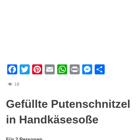
Facebook
Twitter
Pinterest
Email
WhatsApp
Print
Messenge
Teilen
18
Gefüllte Putenschnitzel
in Handkäsesoße
Für 2 Personen