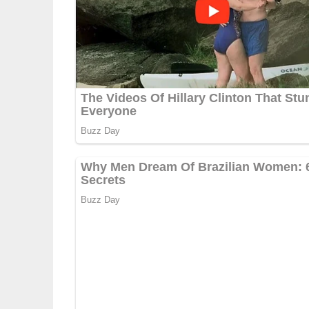
Frankfurter Grüne 
Lob, Kritik, Fragen oder Anregungen zum Rez
dieser Seite & auch eine Bewertung!