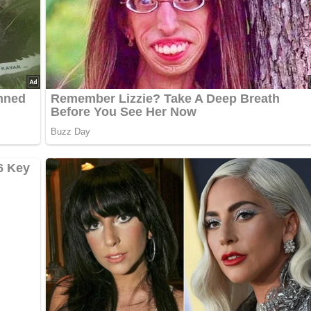
Sauce PantherMedia / Oleksandr Prokopenko
ept? Dann hinterlasse doch bitte einen Kommentar am Ende