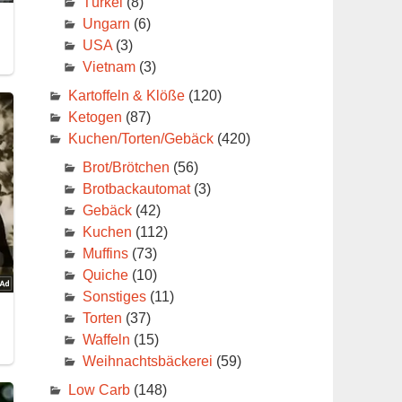
Türkei
(8)
Ungarn
(6)
USA
(3)
Vietnam
(3)
.
Kartoffeln & Klöße
(120)
r
Ketogen
(87)
Kuchen/Torten/Gebäck
(420)
Brot/Brötchen
(56)
Brotbackautomat
(3)
Gebäck
(42)
Kuchen
(112)
Muffins
(73)
Quiche
(10)
Sonstiges
(11)
Torten
(37)
Waffeln
(15)
Weihnachtsbäckerei
(59)
Low Carb
(148)