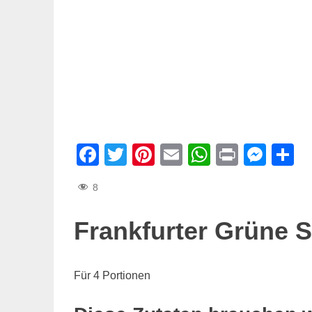
Facebook
Twitter
Pinterest
Email
WhatsAp
Print
Mes
T
8
Frankfurter Grüne 
Für 4 Portionen