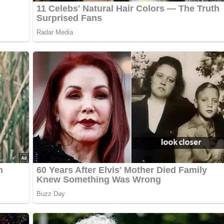
…
in zerdrücken und mit Öl glattrühren. Joghurt und Sahne zugeben
, zerdrücken und untermischen. Mit Zitronensaft, Senf, Salz,
würzgurke fein hacken, Zwiebel schälen und reiben und mit de
chten Eiern.