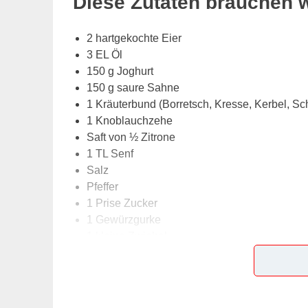
Diese Zutaten brauchen 
2 hartgekochte Eier
3 EL Öl
150 g Joghurt
150 g saure Sahne
1 Kräuterbund (Borretsch, Kresse, Kerbel, Sch
1 Knoblauchzehe
Saft von ½ Zitrone
1 TL Senf
Salz
Pfeffer
1 Prise Zucker
1 Gewürzgurke
1 kleine Zwiebel