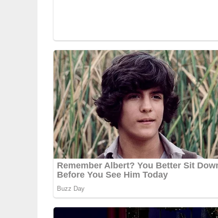
Und so wird es gemacht
Eier schälen, halbieren, Eigelb herauslösen, fe
Kräuter waschen, hacken. Knoblauchzehe schälen
Pfeffer und Zucker abschmecken. Eiweiß und Ge
Sauce vermischen. Die Sauce passt zu hartgeko