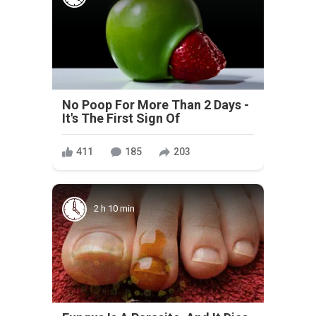
No Poop For More Than 2 Days -
It's The First Sign Of
411
185
203
2 h 10 min