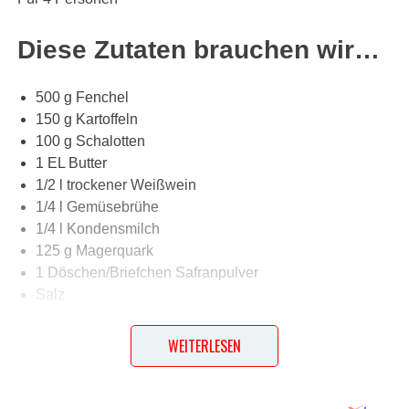
Diese Zutaten brauchen wir…
500 g Fenchel
150 g Kartoffeln
100 g Schalotten
1 EL Butter
1/2 l trockener Weißwein
1/4 l Gemüsebrühe
1/4 l Kondensmilch
125 g Magerquark
1 Döschen/Briefchen Safranpulver
Salz
Pfeffer
1 Spritzer Pernod oder Pastis
WEITERLESEN
2 EL geschlagene Sahne