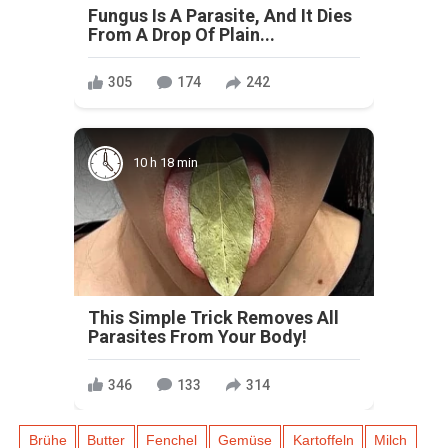
Fungus Is A Parasite, And It Dies
From A Drop Of Plain...
305
174
242
10 h 18 min
This Simple Trick Removes All
Parasites From Your Body!
346
133
314
Brühe
Butter
Fenchel
Gemüse
Kartoffeln
Milch