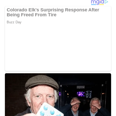
Lob, Kritik, Fragen oder Anregungen zum Rezept?
Dann hinterlasse doch bitte einen Kommentar am
Ende dieser Seite & auch eine Bewertung!
Und so wird es gemacht…
Den Fenchel waschen, putzen, das zarte Grün
abschneiden und für die Garnitur beiseite legen. Die
Knollen in feine Würfel schneiden. Die Kartoffeln und
Schalotten schälen und getrennt würfeln. Die Butter
erhitzen und darin Schalotten- und Fenchelwürfel
anbraten. Die Kartoffeln zugeben. Wein, Gemüsebrühe
und Kondensmilch zum Gemüse in die Pfanne gießen.
Den Quark einrühren und den Safran hinzufügen. Alles
zugedeckt etwa 12 Min. leicht köcheln lassen. Die Suppe
pürieren und mit Salz, Pfeffer und Pernod oder Pastis
abschmecken. Vor dem Servieren die geschlagene
Sahne unterrühren, die Suppe in 4 tiefe Teller