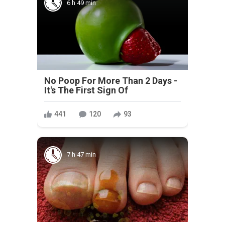
6 h 49 min
No Poop For More Than 2 Days -
It's The First Sign Of
441
120
93
7 h 47 min