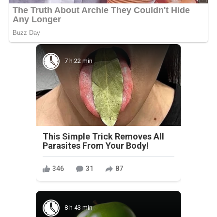
7 h 22 min
This Simple Trick Removes All
Parasites From Your Body!
346
31
87
8 h 43 min