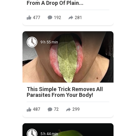
From A Drop Of Plain...
477
192
281
9 h 55 min
This Simple Trick Removes All
Parasites From Your Body!
487
72
299
5 h 44 min