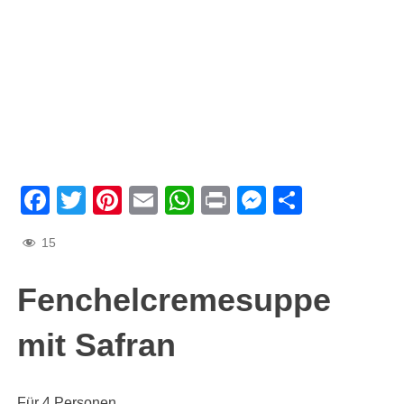
Facebook
Twitter
Pinterest
Email
WhatsApp
Print
Messenge
Teilen
15
Fenchelcremesuppe
mit Safran
Für 4 Personen