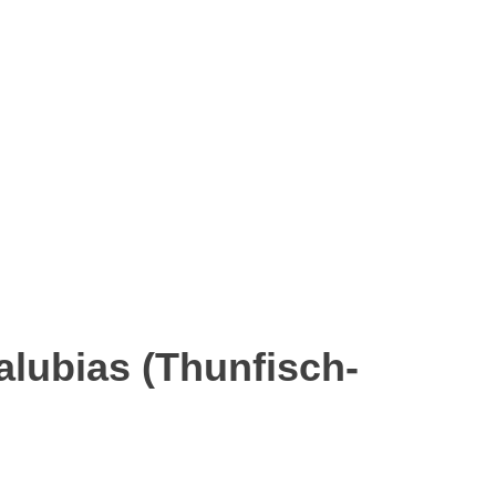
p
senger
eilen
alubias (Thunfisch-