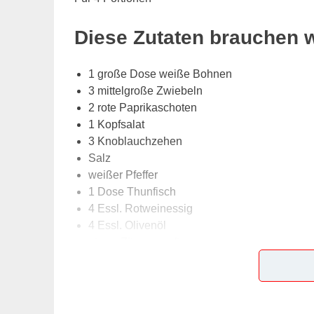
Diese Zutaten brauchen 
1 große Dose weiße Bohnen
3 mittelgroße Zwiebeln
2 rote Paprikaschoten
1 Kopfsalat
3 Knoblauchzehen
Salz
weißer Pfeffer
1 Dose Thunfisch
4 Essl. Rotweinessig
4 Essl. Olivenöl
etwas Zitronensaft
Lob, Kritik, Fragen oder Anregungen zum Rez
dieser Seite & auch eine Bewertung!