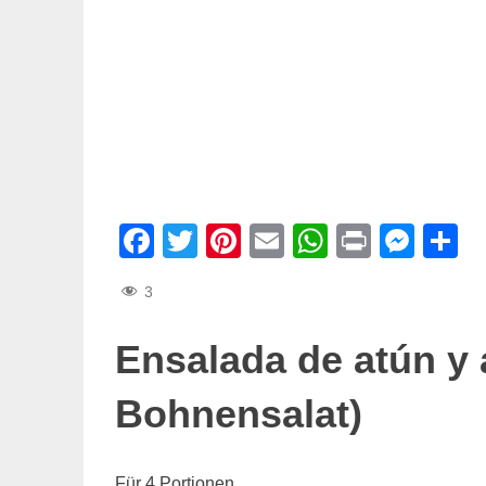
Facebook
Twitter
Pinterest
Email
WhatsAp
Print
Mes
T
3
Ensalada de atún y 
Bohnensalat)
Für 4 Portionen