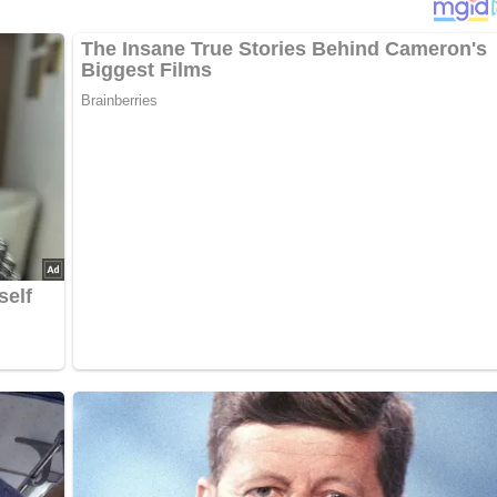
…
sig verrühren, Olivenöl unterschlagen, bis sich eine sämige
n und Paprikaschoten kleinschneiden und mit der Marinade
 unterheben. Kopfsalat putzen und waschen und die Blätter in
ig unter den Salat mischen.