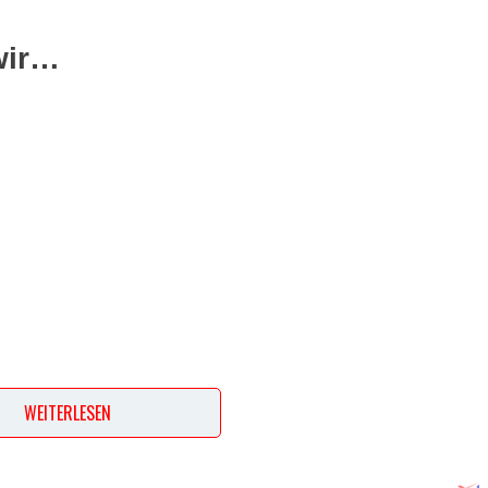
wir…
WEITERLESEN
ept? Dann hinterlasse doch bitte einen Kommentar am Ende