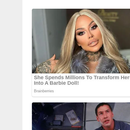
Und so wird es gemacht
Zerdrückte Knoblauchzehen, Salz, Pfeffer und Es
Soße bildet. Bohnen abtropfen lassen, Zwiebel
vermischen, Thunfisch zerkleinern und ebenfalls
mundgerechte Stücke zerpflücken. Ganz vorsicht