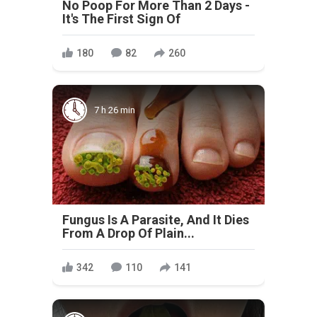
No Poop For More Than 2 Days -
It's The First Sign Of
180
82
260
7 h 26 min
Fungus Is A Parasite, And It Dies
From A Drop Of Plain...
342
110
141