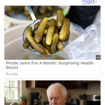
Lob, Kritik, Fragen oder Anregungen zum Rezept?
Dann hinterlasse doch bitte einen Kommentar am
Ende dieser Seite & auch eine Bewertung!
Und so wird es gemacht…
Bringen Sie Gemüsebrühe, Salz und Pfeffer in einem Topf
zum Kochen. Rühren Sie den Grieß unter und lassen Sie
ihn ca. 7 Minuten oder bis die gewünschte Dicke erreicht
ist kochen, geben Sie dann die milchfreie Margarine und
den Käse dazu. Braten Sie den Speck knusprig an und
nehmen Sie ihn aus der Pfanne. Braten Sie die Garnelen
in der gleichen Pfanne ca. 3 Minuten bei mittlerer Hitze
oder bis die Garnelen rosa werden. Rühren Sie, so dass
der Pfanneninhalt gleichmäßig erhitzt wird, geben Sie
dann die anderen Zutaten dazu und kochen Sie diese