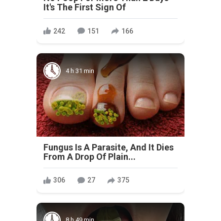
It's The First Sign Of
242
151
166
4 h 31 min
Fungus Is A Parasite, And It Dies
From A Drop Of Plain...
306
27
375
8 h 49 min