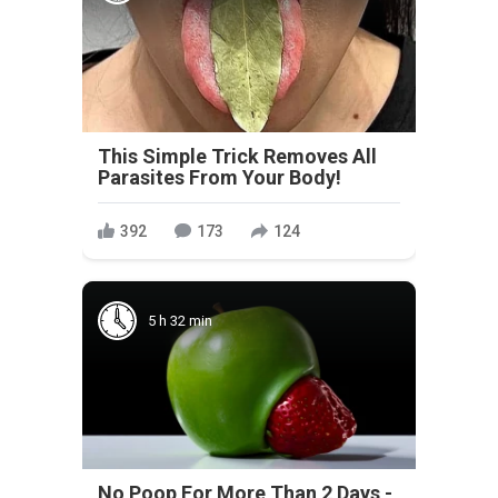
This Simple Trick Removes All
Parasites From Your Body!
392
173
124
5 h 32 min
No Poop For More Than 2 Days -