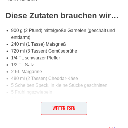
Diese Zutaten brauchen wir…
900 g (2 Pfund) mittelgroße Garnelen (geschält und
entdarmt)
240 ml (1 Tasse) Maisgrieß
720 ml (3 Tassen) Gemüsebrühe
1/4 TL schwarzer Pfeffer
1/2 TL Salz
2 EL Margarine
480 ml (2 Tassen) Cheddar-Käse
5 Scheiben Speck, in kleine Stücke geschnitten
5 Frühlingszwiebeln
1 Knoblauchzehe, fein gehackt
2 EL Zitronensaft
WEITERLESEN
5 Lauchzwiebeln, in kleine Stücke geschnitten
3 EL frische Petersilie, gehackt
2 EL Worcestershire Sauce