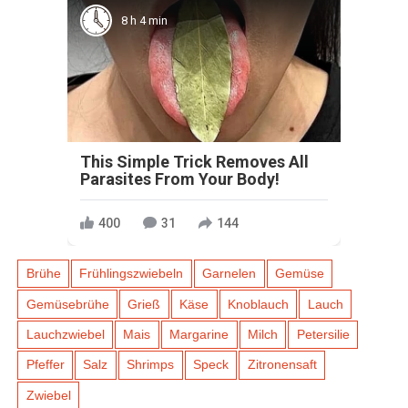
8 h 4 min
This Simple Trick Removes All
Parasites From Your Body!
400
31
144
Brühe
Frühlingszwiebeln
Garnelen
Gemüse
Gemüsebrühe
Grieß
Käse
Knoblauch
Lauch
Lauchzwiebel
Mais
Margarine
Milch
Petersilie
Pfeffer
Salz
Shrimps
Speck
Zitronensaft
Zwiebel