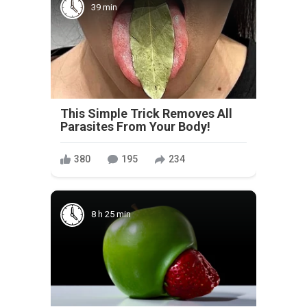
39 min
This Simple Trick Removes All
Parasites From Your Body!
380
195
234
8 h 25 min