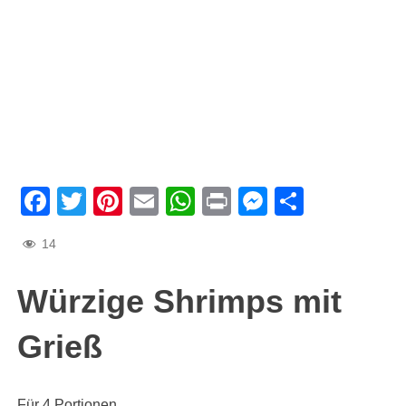
Facebook
Twitter
Pinterest
Email
WhatsApp
Print
Messenge
Teilen
14
Würzige Shrimps mit
Grieß
Für 4 Portionen