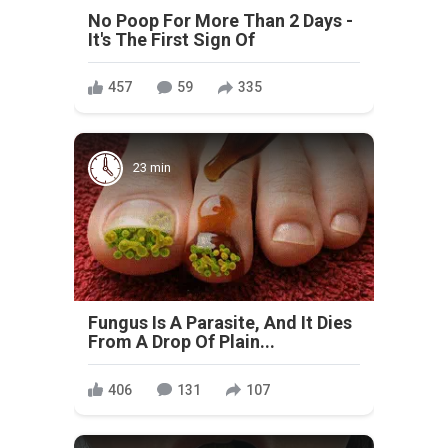
No Poop For More Than 2 Days -
It's The First Sign Of
457
59
335
23 min
Fungus Is A Parasite, And It Dies
From A Drop Of Plain...
406
131
107