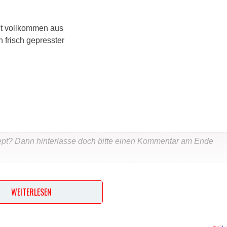
cht vollkommen aus
h frisch gepresster
ept? Dann hinterlasse doch bitte einen Kommentar am Ende
…
WEITERLESEN
halbieren. Danach den Strunk herausschneiden. Anschließend
 direkt abhobeln. Die Brühe aufkochen lassen und den Kohl da