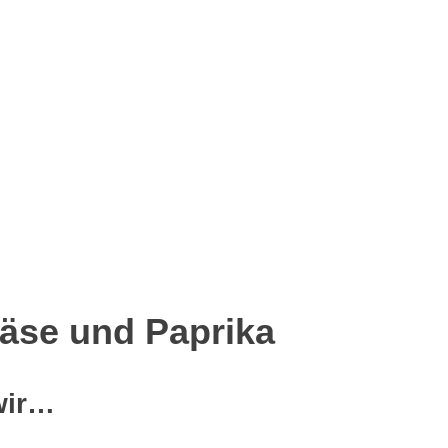
p
senger
eilen
Käse und Paprika
wir…