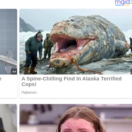
benso zu dem Wasser geben. Danach Zitronensaft hinzugeben 
sen. Es ist sogar besser, wenn man den Kohl über Nacht einfac
n, putzen und entkernen. Auch den Käse in Streifen schneiden
äß geben.
verrühren und etwas Petersilie darüber geben. Auch dies alles 
ach einfach mit dem Käse, der Paprika und der Joghurtsauce
 Möhren dazu raspeln.