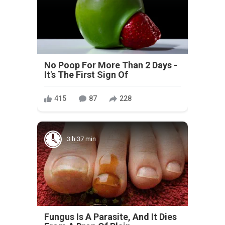
No Poop For More Than 2 Days -
It's The First Sign Of
415
87
228
3 h 37 min
Fungus Is A Parasite, And It Dies