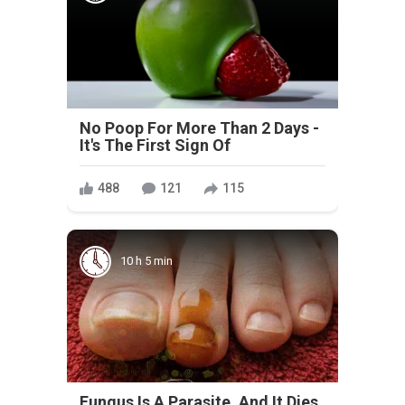
No Poop For More Than 2 Days -
It's The First Sign Of
488
121
115
10 h 5 min
Fungus Is A Parasite, And It Dies