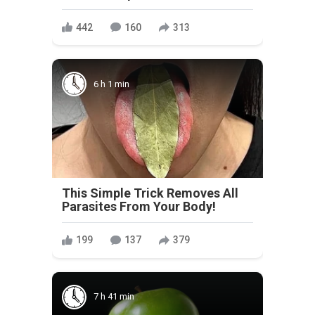
442
160
313
6 h 1 min
This Simple Trick Removes All
Parasites From Your Body!
199
137
379
7 h 41 min