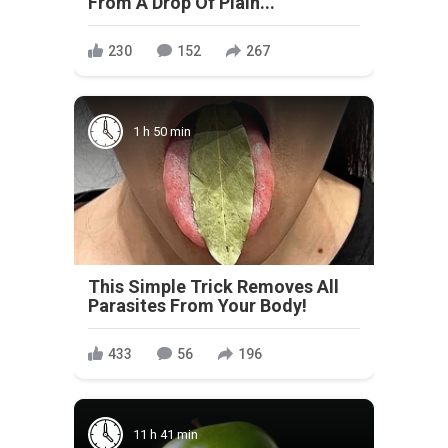
From A Drop Of Plain...
230
152
267
1 h 50 min
This Simple Trick Removes All
Parasites From Your Body!
433
56
196
11 h 41 min