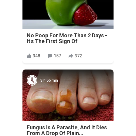
No Poop For More Than 2 Days -
It's The First Sign Of
348
157
372
3 h 55 min
Fungus Is A Parasite, And It Dies
From A Drop Of Plain...