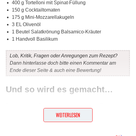
400 g Tortelloni mit Spinat-Füllung
150 g Cocktailtomaten
175 g Mini-Mozzarellakugeln
3 EL Olivenöl
1 Beutel Salatkrönung Balsamico-Kräuter
1 Handvoll Basilikum
Lob, Kritik, Fragen oder Anregungen zum Rezept?
Dann hinterlasse doch bitte einen Kommentar am
Ende dieser Seite & auch eine Bewertung!
Und so wird es gemacht…
Tortelloni nach Packungsanweisung garen. Tomaten
waschen und halbieren. Mozzarella abtropfen lassen und
WEITERLESEN
halbieren. Salatkrönung mit 4 EL Wasser und 3 EL Öl
verrühren. Fertige Tortelloni in ein Sieb abgießen. In eine
Schüssel geben und mit dem Dressing mischen. Tomaten