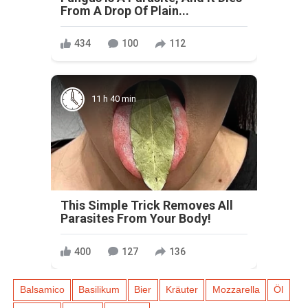
From A Drop Of Plain...
434
100
112
11 h 40 min
This Simple Trick Removes All
Parasites From Your Body!
400
127
136
Balsamico
Basilikum
Bier
Kräuter
Mozzarella
Öl