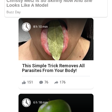
8 h 10 min
This Simple Trick Removes All
Parasites From Your Body!
151
76
176
6 h 18 min