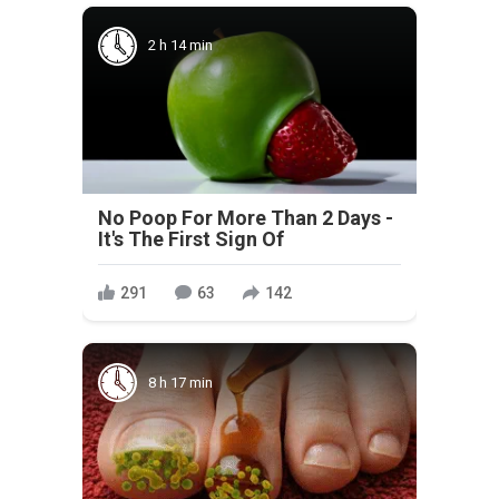
2 h 14 min
No Poop For More Than 2 Days -
It's The First Sign Of
291
63
142
8 h 17 min