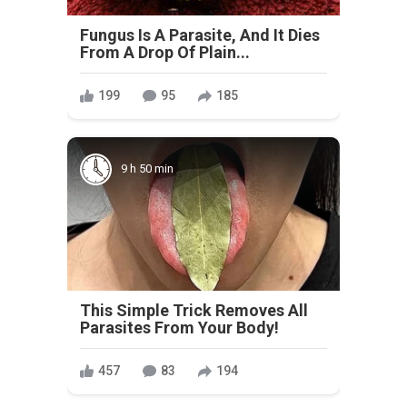
Fungus Is A Parasite, And It Dies
From A Drop Of Plain...
199
95
185
9 h 50 min
This Simple Trick Removes All
Parasites From Your Body!
457
83
194