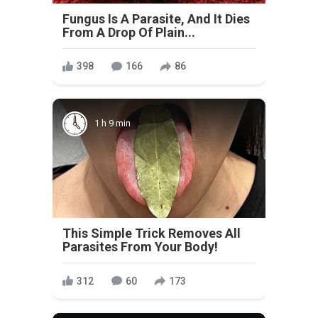
Fungus Is A Parasite, And It Dies
From A Drop Of Plain...
398
166
86
1 h 9 min
This Simple Trick Removes All
Parasites From Your Body!
312
60
173