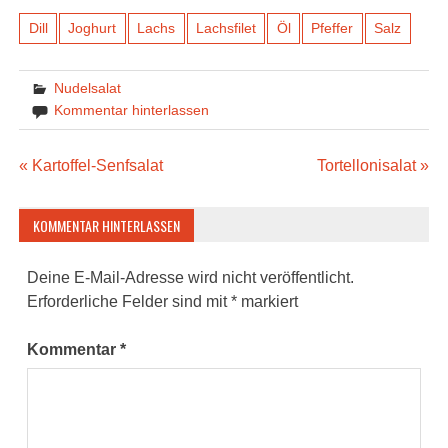
Dill
Joghurt
Lachs
Lachsfilet
Öl
Pfeffer
Salz
Nudelsalat
Kommentar hinterlassen
Beitragsnavigation
« Kartoffel-Senfsalat
Tortellonisalat »
KOMMENTAR HINTERLASSEN
Deine E-Mail-Adresse wird nicht veröffentlicht.
Erforderliche Felder sind mit
*
markiert
Kommentar
*