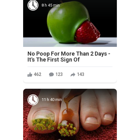
8 h 45 min
No Poop For More Than 2 Days -
It's The First Sign Of
462
123
143
11 h 40 min