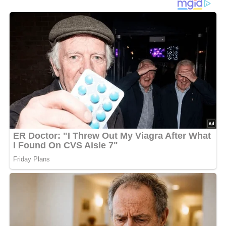
aufkochen und zu Ende garen. Lachsfilet waschen,
trocken tupfen und in ca. 3 cm große Würfel schneiden.
Mit Salz und Pfeffer würzen. Öl in einer Pfanne erhitzen
und die Lachswürfel rundum braten. Dill waschen,
trocken und hacken. Salatkrönung mit 1 EL warmem
Wasser anrühren und mit Joghurt glatt rühren. Nudeln und
Erbsen abgießen und mit Dressing und Dill mischen.
Nudelsalat mit Lachswürfeln anrichten.