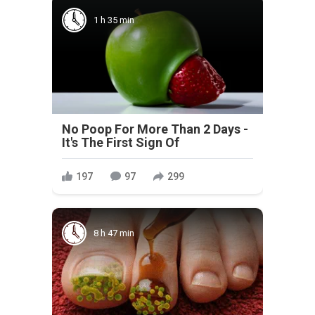
1 h 35 min
No Poop For More Than 2 Days -
It's The First Sign Of
197
97
299
8 h 47 min