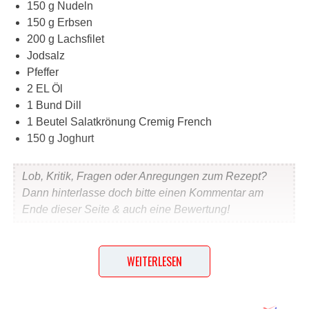
150 g Nudeln
150 g Erbsen
200 g Lachsfilet
Jodsalz
Pfeffer
2 EL Öl
1 Bund Dill
1 Beutel Salatkrönung Cremig French
150 g Joghurt
Lob, Kritik, Fragen oder Anregungen zum Rezept?
Dann hinterlasse doch bitte einen Kommentar am
Ende dieser Seite & auch eine Bewertung!
Und so wird es gemacht…
WEITERLESEN
Nudeln in kochendem Salzwasser bissfest garen. Etwa 3
Minuten vor Ende der Garzeit Erbsen zugeben. Alles