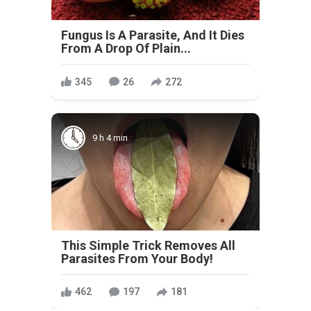
Fungus Is A Parasite, And It Dies
From A Drop Of Plain...
345
26
272
9 h 4 min
This Simple Trick Removes All
Parasites From Your Body!
462
197
181