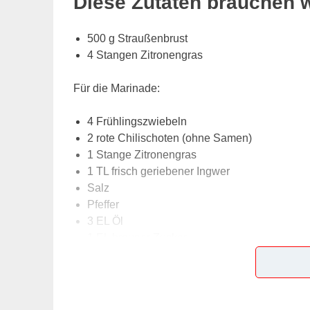
Diese Zutaten brauchen 
500 g Straußenbrust
4 Stangen Zitronengras
Für die Marinade:
4 Frühlingszwiebeln
2 rote Chilischoten (ohne Samen)
1 Stange Zitronengras
1 TL frisch geriebener Ingwer
Salz
Pfeffer
3 EL Öl
1 EL brauner Zucker
3 EL Fischsauce
3 EL helle Sojasauce
½ TL Reismehl zum Binden der Sauce