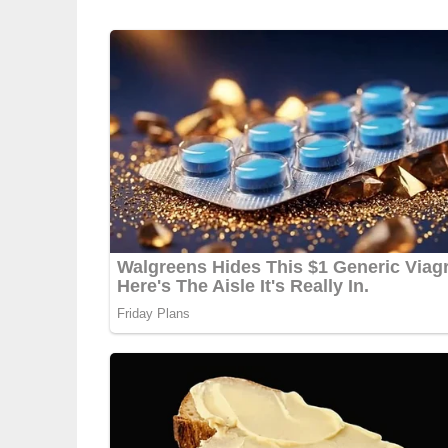
Für die Garnitur:
in Rautenform geschnittenes Fruchtfleisch v
Öl zum Braten
2 EL grob gehackte Erdnüsse
Lob, Kritik, Fragen oder Anregungen zum Rez
dieser Seite & auch eine Bewertung!
Und so wird es gemacht
Zitronengras von den äußeren Blättern befreien
Zitronengras der Länge nach halbieren. Straußen
spitzen Messer durchstechen. Fleischwürfel auf
Frühlingszwiebeln und Zitronengras in feine Ringe
Öl, Ingwer, Zucker, Fischsauce und Sojasauce v
begießen. Im Kühlschrank, mit Folie abgedeckt