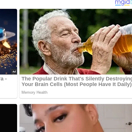
on gelben und roten Paprikaschoten
ept? Dann hinterlasse doch bitte einen Kommentar am Ende
…
, die grünen Spitzen und das Wurzelende der Stangen entfernen
brust in 2 cm-Würfel schneiden und diese in der Mitte mit ein
 dem halbierten Zitronengras aufspießen. Für die Marinade
 schneiden, Chili in Streifen schneiden. Alles mit Salz, Pfeffer
errühren. Straußenspieße in eine Form legen, mit Marinade
, 1 Stunde ziehen lassen. Straußenspieße aus der Marinade