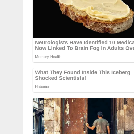
nehmen und mit Küchenpapier trocken tupfen. Öl
beidseitig braten. Danach herausnehmen und warm
würzen. Die restliche Marinade mit in Wasser a
die Sauce legen. Anrichten: Straußenspieße auf 
Dazu paßt Wildreis mit Pinienkernen.