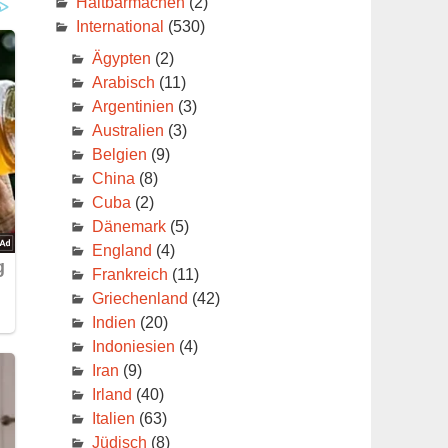
Haltbarmachen
(2)
International
(530)
Ägypten
(2)
Arabisch
(11)
Argentinien
(3)
Australien
(3)
Belgien
(9)
China
(8)
Cuba
(2)
Dänemark
(5)
England
(4)
Frankreich
(11)
Griechenland
(42)
.
Indien
(20)
em
Indoniesien
(4)
Iran
(9)
,
Irland
(40)
Italien
(63)
Jüdisch
(8)