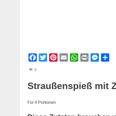
Facebook
Twitter
Pinterest
Email
WhatsAp
Print
Mes
T
9
Straußenspieß mit 
Für 4 Portionen