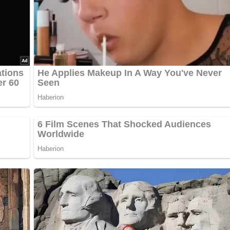
 in einer flachen Pfanne erhitzen und die Spieße 8 bis 10 Minu
 halten. Paprikarauten in Öl braten, mit Salz und Pfeffer
ngerührtem Reismehl binden. Die gebratenen Spieße noch kurz 
Tellern anrichten. Mit Paprika und Erdnüssen garniert servieren