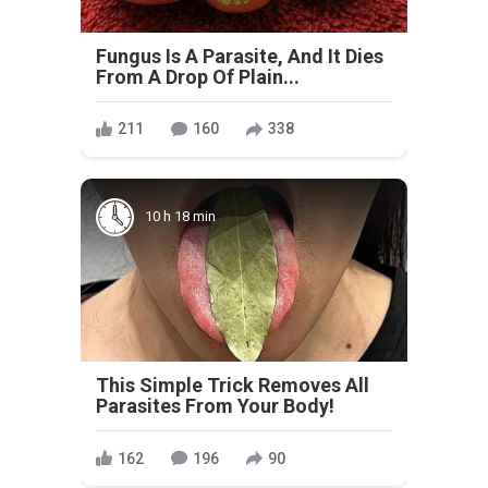
Fungus Is A Parasite, And It Dies
From A Drop Of Plain...
211
160
338
10 h 18 min
This Simple Trick Removes All
Parasites From Your Body!
162
196
90