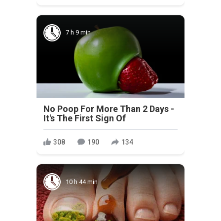
7 h 9 min
No Poop For More Than 2 Days -
It's The First Sign Of
308
190
134
10 h 44 min