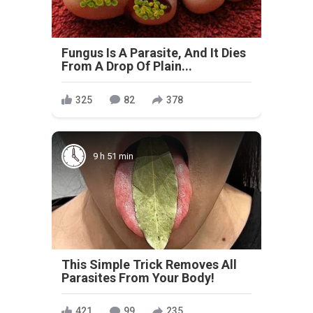
Fungus Is A Parasite, And It Dies
From A Drop Of Plain...
325
82
378
9 h 51 min
This Simple Trick Removes All
Parasites From Your Body!
421
99
235