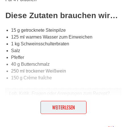
Diese Zutaten brauchen wir…
15 g getrocknete Steinpilze
125 ml warmes Wasser zum Einweichen
1 kg Schweinsschulterbraten
Salz
Pfeffer
40 g Butterschmalz
250 ml trockener Weißwein
150 g Crème fraîche
Lob, Kritik, Fragen oder Anregungen zum Rezept?
Dann hinterlasse doch bitte einen Kommentar am
WEITERLESEN
Ende dieser Seite & auch eine Bewertung!
Und so wird es gemacht…