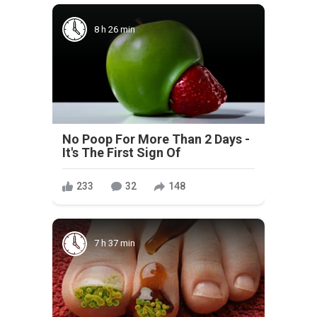
8 h 26 min
No Poop For More Than 2 Days -
It's The First Sign Of
233
32
148
7 h 37 min