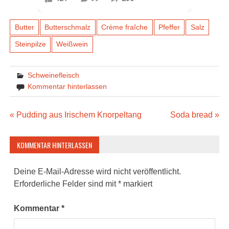
Butter
Butterschmalz
Crème fraîche
Pfeffer
Salz
Steinpilze
Weißwein
Schweinefleisch
Kommentar hinterlassen
Beitragsnavigation
« Pudding aus Irischem Knorpeltang
Soda bread »
KOMMENTAR HINTERLASSEN
Deine E-Mail-Adresse wird nicht veröffentlicht.
Erforderliche Felder sind mit
*
markiert
Kommentar
*