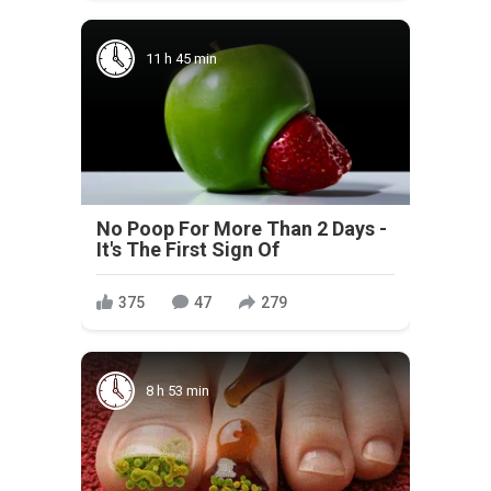
11 h 45 min
No Poop For More Than 2 Days -
It's The First Sign Of
375
47
279
8 h 53 min