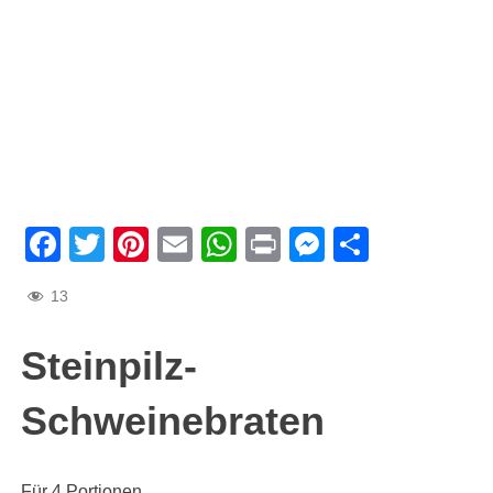
Facebook
Twitter
Pinterest
Email
WhatsApp
Print
Messenge
Teilen
13
Steinpilz-
Schweinebraten
Für 4 Portionen