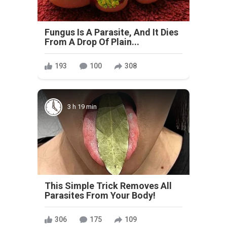
Fungus Is A Parasite, And It Dies
From A Drop Of Plain...
193
100
308
3 h 19 min
This Simple Trick Removes All
Parasites From Your Body!
306
175
109