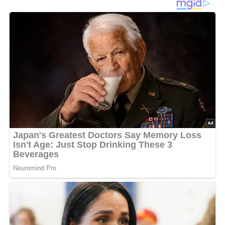
Die Steinpilze gut waschen und in warmem Wasser
einweichen. Den Schweinebraten salzen, pfeffern und im
heißen Butterschmalz von allen Seiten anbraten. Fleisch
herausnehmen und warm stellen. Bratenfond mit Wein
ablöschen, die Pilze mit der Flüssigkeit hineingeben. Den
Braten wieder in den Bräter legen und zugedeckt im
vorgeheizten Backofen bei 180° C etwa 1 ¼ Stunden
schmoren. Eventuell etwas Wasser oder Wein
nachgießen. Abschmecken und mit Crème fraîche
verfeinern.