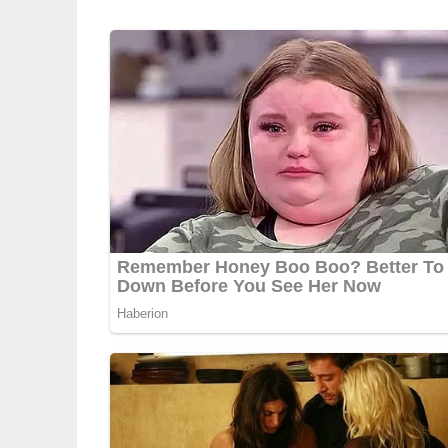
Mehl, Backpulver, Natron und Kakaopulver in
Eier, Zucker, Vanillearoma, Öl, Quark und Ap
Zum Mehl geben und gut untermischen.
Den Teig in die vorbereitete Form geben und 
Gartest ohne Teigreste herausgezogen werde
Brownieplatte 5 Minuten in der Form ruhen la
(der Teig fällt beim Abkühlen in der Mitte leicht
Brownieplatte mit Puderzucker bestäuben, in
4/5
(1 Bewertung)