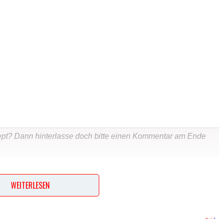
ept? Dann hinterlasse doch bitte einen Kommentar am Ende
…
WEITERLESEN
ten und den Boden mit Backpapier auslegen.