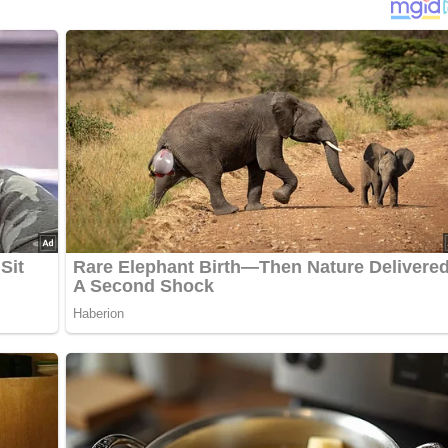
 eine große Schüssel sieben.
felmus in einer großen Schüssel verrühren.
30 Minuten backen, bis ein in die Mitte gesteckter Spieß beim
n kann.
sen, dann auf ein Drahtgitter stürzen und ganz abkühlen lassen
 ein).
 Stücke schneiden und servieren.