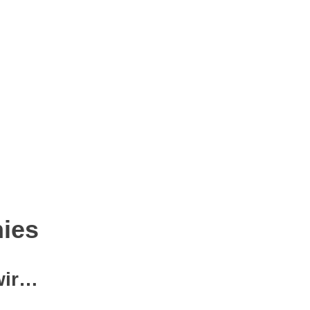
p
senger
eilen
ies
wir…