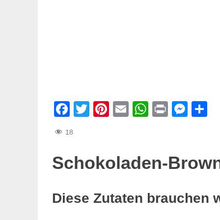
Facebook
Twitter
Pinterest
Email
WhatsAp
Print
Mes
T
18
Schokoladen-Brown
Diese Zutaten brauchen 