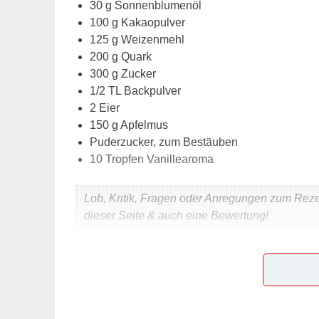
30 g Sonnenblumenöl
100 g Kakaopulver
125 g Weizenmehl
200 g Quark
300 g Zucker
1/2 TL Backpulver
2 Eier
150 g Apfelmus
Puderzucker, zum Bestäuben
10 Tropfen Vanillearoma
Lob, Kritik, Fragen oder Anregungen zum Rez
dieser Seite & auch eine Bewertung!
Und so wird es gemacht
Backofen auf 180°C vorheizen.
Eine Backform (30 cm x 20 cm) leicht einfet