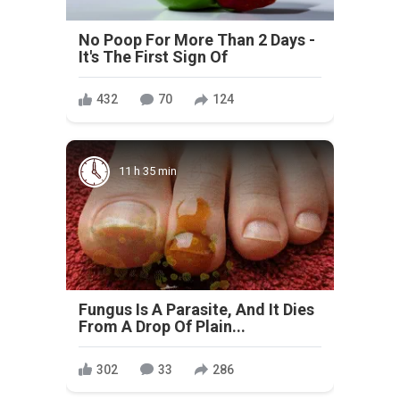
No Poop For More Than 2 Days -
It's The First Sign Of
432
70
124
11 h 35 min
Fungus Is A Parasite, And It Dies
From A Drop Of Plain...
302
33
286