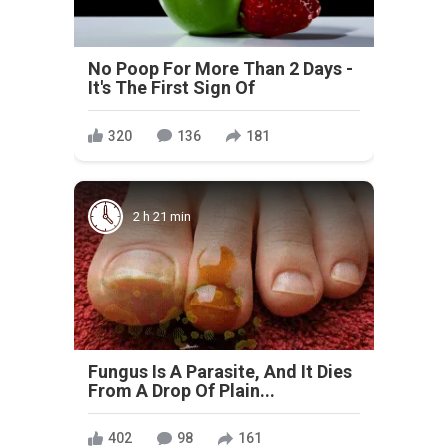
No Poop For More Than 2 Days -
It's The First Sign Of
320
136
181
2 h 21 min
Fungus Is A Parasite, And It Dies
From A Drop Of Plain...
402
98
161