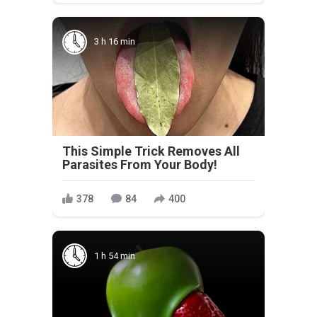
3 h 16 min
This Simple Trick Removes All
Parasites From Your Body!
378
84
400
1 h 54 min