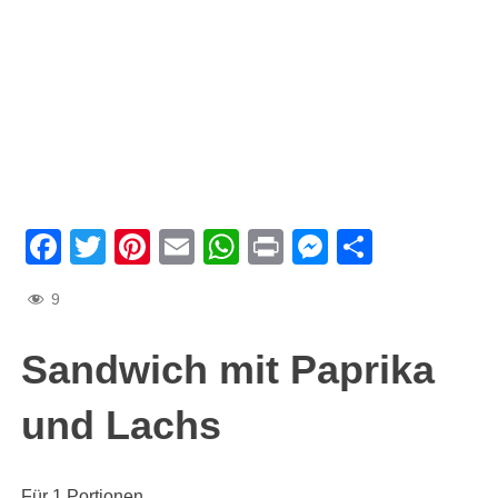
Facebook
Twitter
Pinterest
Email
WhatsApp
Print
Messenge
Teilen
9
Sandwich mit Paprika
und Lachs
Für 1 Portionen