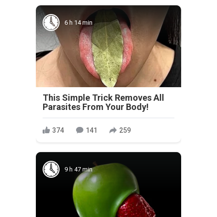
6 h 14 min
This Simple Trick Removes All
Parasites From Your Body!
374
141
259
9 h 47 min