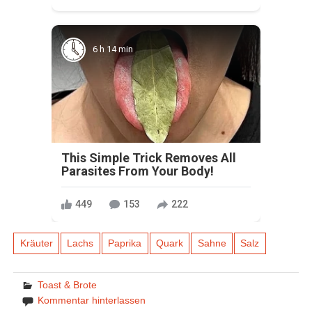
6 h 14 min
This Simple Trick Removes All
Parasites From Your Body!
449
153
222
Kräuter
Lachs
Paprika
Quark
Sahne
Salz
Toast & Brote
Kommentar hinterlassen