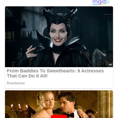
Die Paprika waschen und in Ringe schneiden. Die
Salatblätter ebenfalls waschen und in kleine,
mundgerechte Stücke zupfen. Danach die Sahne mit dem
Quark vermischen und zu einer gleichmäßigen Masse
verrühren. Die Kräuter dieser Masse unterheben. Danach
mit dem Kräutersalz und dem Paprikapulver
abschmecken. Zuletzt den Quark auf die Scheibe
Vollkornbrot streichen. Die Salatblätter darüber geben.
Drei bis vier Scheiben Lachs ebenso darüber geben und
mit den geschnittenen Paprikaringen garnieren.