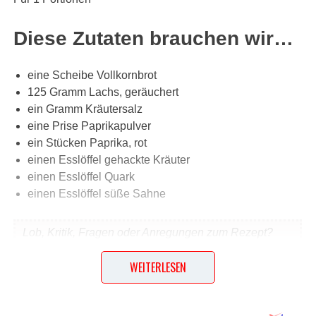
Diese Zutaten brauchen wir…
eine Scheibe Vollkornbrot
125 Gramm Lachs, geräuchert
ein Gramm Kräutersalz
eine Prise Paprikapulver
ein Stücken Paprika, rot
einen Esslöffel gehackte Kräuter
einen Esslöffel Quark
einen Esslöffel süße Sahne
Lob, Kritik, Fragen oder Anregungen zum Rezept?
Dann hinterlasse doch bitte einen Kommentar am
WEITERLESEN
Ende dieser Seite & auch eine Bewertung!
Und so wird es gemacht…