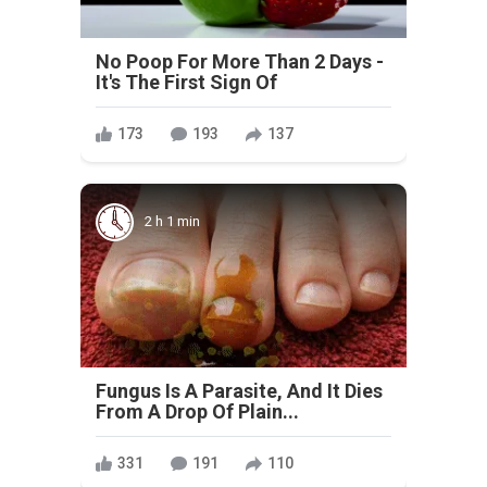
No Poop For More Than 2 Days -
It's The First Sign Of
173
193
137
2 h 1 min
Fungus Is A Parasite, And It Dies
From A Drop Of Plain...
331
191
110