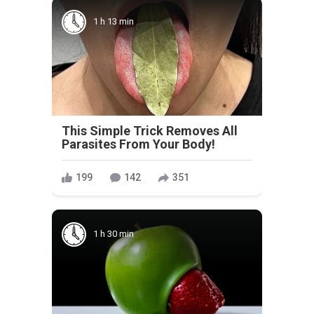
1 h 13 min
This Simple Trick Removes All
Parasites From Your Body!
199
142
351
1 h 30 min