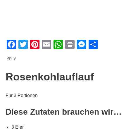
Facebook
Twitter
Pinterest
Email
WhatsApp
Print
Messenge
Teilen
9
Rosenkohlauflauf
Für 3 Portionen
Diese Zutaten brauchen wir…
3 Eier