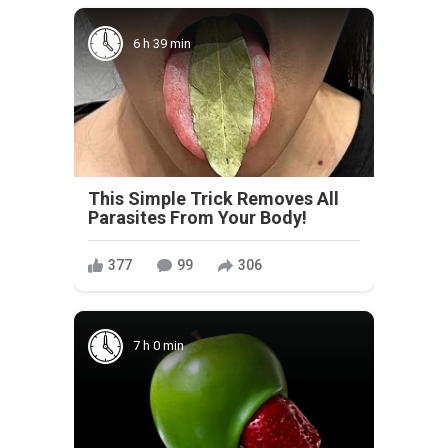
6 h 39 min
This Simple Trick Removes All
Parasites From Your Body!
377
99
306
7 h 0 min