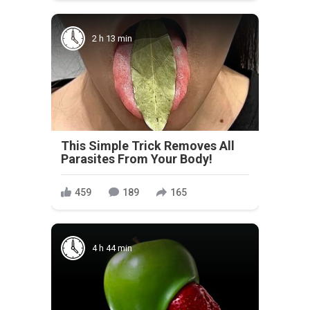
2 h 13 min
This Simple Trick Removes All
Parasites From Your Body!
459
189
165
4 h 44 min