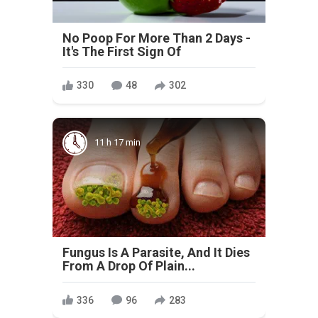
No Poop For More Than 2 Days -
It's The First Sign Of
330
48
302
11 h 17 min
Fungus Is A Parasite, And It Dies
From A Drop Of Plain...
336
96
283