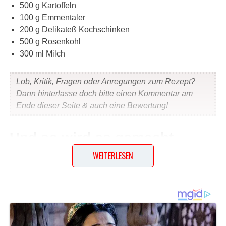
500 g Kartoffeln
100 g Emmentaler
200 g Delikateß Kochschinken
500 g Rosenkohl
300 ml Milch
Lob, Kritik, Fragen oder Anregungen zum Rezept?
Dann hinterlasse doch bitte einen Kommentar am
Ende dieser Seite & auch eine Bewertung!
Und so wird es gemacht…
WEITERLESEN
Rosenkohl putzen und halbgar kochen. Derzeit den
Schinken würfeln und in einer beschichteten Pfanne
etwas anbraten. Mit dem Rosenkohl in eine Auflaufform
geben. Milch mit den Eiern verquirlen, mit Muskatnuß,
Pfeffer, Salz und etwas Knoblauch würzen und über den
Rosenkohl geben. Zum Schluß den Käse darüber geben