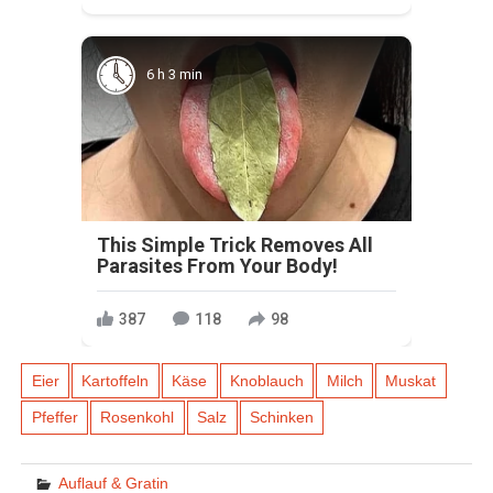
6 h 3 min
This Simple Trick Removes All
Parasites From Your Body!
387
118
98
Eier
Kartoffeln
Käse
Knoblauch
Milch
Muskat
Pfeffer
Rosenkohl
Salz
Schinken
Auflauf & Gratin