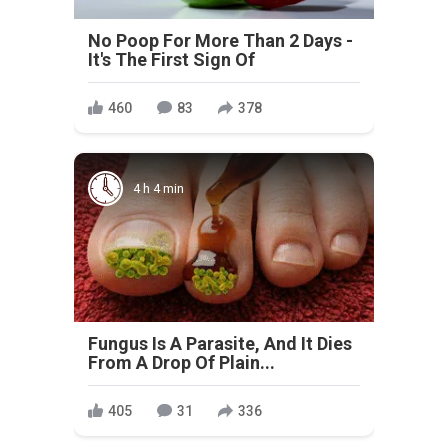
No Poop For More Than 2 Days -
It's The First Sign Of
460
83
378
4 h 4 min
Fungus Is A Parasite, And It Dies
From A Drop Of Plain...
405
31
336