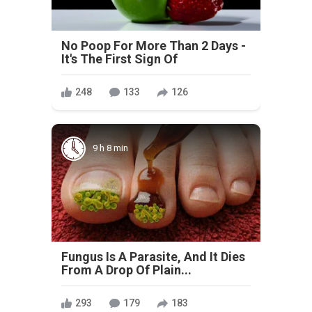
No Poop For More Than 2 Days -
It's The First Sign Of
248
133
126
9 h 8 min
Fungus Is A Parasite, And It Dies
From A Drop Of Plain...
293
179
183