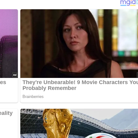
ept? Dann hinterlasse doch bitte einen Kommentar am Ende
…
apulver, Pfeffer und Salz einreiben. Die Karotte und den Lauch
el schälen und achteln. Das Öl in einem Bräter erhitzen, das
Thymianzweige dazugeben und das Gemüse mit anrösten. Mit Brü
lassen. In der Zwischenzeit die am Vortag gekochten und
e drücken, mit dem Eigelb und dem Grieß verkneten. Mit Muskat
bemehlen und aus der Kartoffelmasse vier Klöße formen. Den
hälen und in Rringe schneiden. Die Butter in einem Topf