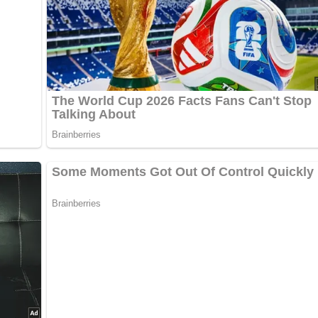
Rosenkohl dazugeben, kurz mit andünsten und mit der Gemüsebr
mittlerer Hitze 10-15 Min. dünsten. Die Klöße mit einer
bei mittlerer Hitze 10-15 Min. ziehen lassen. Das gegarte
. Den Fleischfond durch ein Sieb passieren, in einen Topf geb
lassen und nochmals abschmecken. Das Fleisch anrichten, mit
ter Petersilie bestreuen und mit den Kartoffelklößen zum