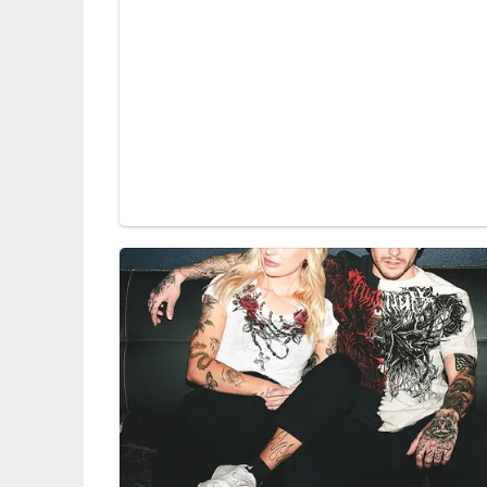
erhitzen, die Schalotte darin andünsten, den 
angießen. Mit Muskat und Pfeffer würzen und bei 
Schaumkelle in kochendes Salzwasser geben und 
Fleisch aus dem Bräter nehmen und warm stellen
mit angerührtem Mehl binden, etwas einkochen 
der Sauce überziehen. Den Rosenkohl mit gehack
Fleisch servieren.