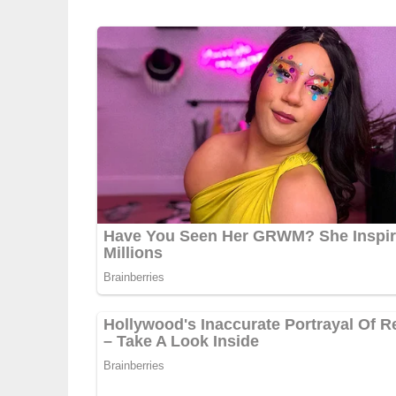
1 TL Butter
125 ml Gemüsebrühe
1 TL Mehl
1 EL gehackte Petersilie
Lob, Kritik, Fragen oder Anregungen zum Rez
dieser Seite & auch eine Bewertung!
Und so wird es gemacht
Das Fleisch abspülen, trockentupfen, mit Paprik
putzen, waschen und klein schneiden. Die Zwieb
Fleisch darin von allen Seiten anbraten. Die 
ablöschen und eine Stunde zugedeckt schmoren 
geschälten Kartoffeln durch eine Kartoffelpress
und Salz würzen. Die Hände mit Kartoffelmehl 
Rosenkohl putzen und waschen. Die Schalotte sc