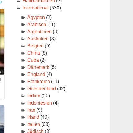
Haltbarmachen
(2)
International
(530)
Ägypten
(2)
Arabisch
(11)
Argentinien
(3)
Australien
(3)
Belgien
(9)
China
(8)
Cuba
(2)
Dänemark
(5)
England
(4)
Frankreich
(11)
Griechenland
(42)
Indien
(20)
he
Indoniesien
(4)
Iran
(9)
Irland
(40)
Italien
(63)
Jüdisch
(8)