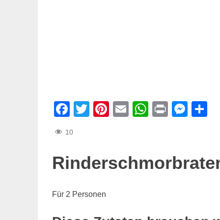
Facebook
Twitter
Pinterest
Email
WhatsAp
Print
Mes
T
10
Rinderschmorbrate
Für 2 Personen