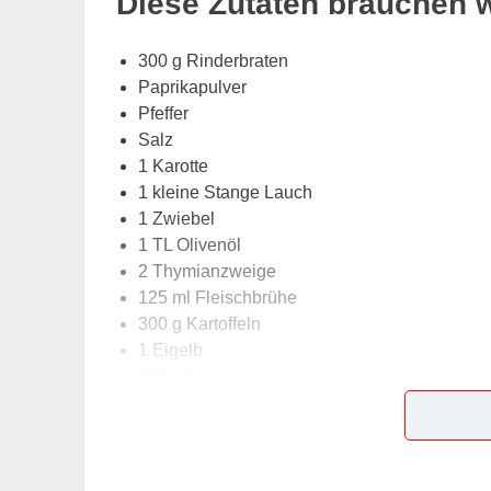
Diese Zutaten brauchen 
300 g Rinderbraten
Paprikapulver
Pfeffer
Salz
1 Karotte
1 kleine Stange Lauch
1 Zwiebel
1 TL Olivenöl
2 Thymianzweige
125 ml Fleischbrühe
300 g Kartoffeln
1 Eigelb
3 EL Weizengrieß
30 g Muskat
2 EL Kartoffelmehl
500 g Rosenkohl
1 Schalotte