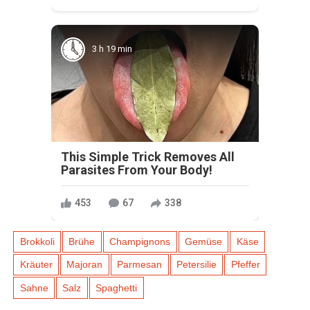
3 h 19 min
This Simple Trick Removes All
Parasites From Your Body!
453
67
338
Brokkoli
Brühe
Champignons
Gemüse
Käse
Kräuter
Majoran
Parmesan
Petersilie
Pfeffer
Sahne
Salz
Spaghetti