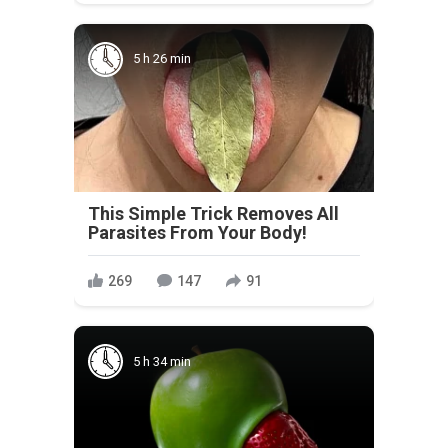
5 h 26 min
This Simple Trick Removes All
Parasites From Your Body!
269
147
91
5 h 34 min