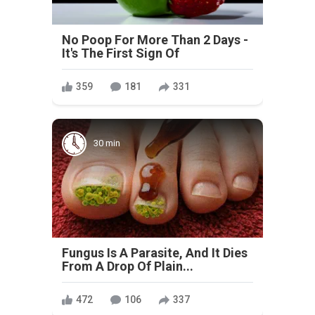
No Poop For More Than 2 Days -
It's The First Sign Of
359
181
331
30 min
Fungus Is A Parasite, And It Dies
From A Drop Of Plain...
472
106
337