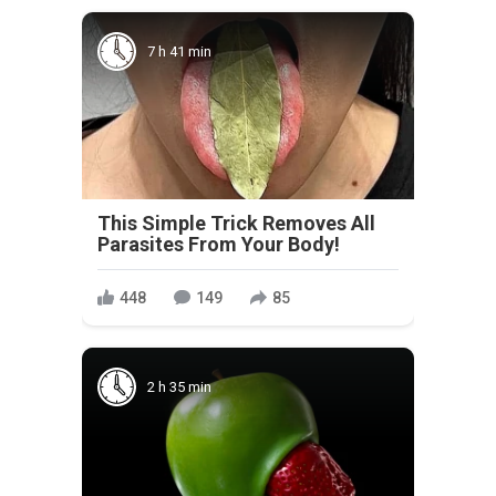
7 h 41 min
This Simple Trick Removes All
Parasites From Your Body!
448
149
85
2 h 35 min