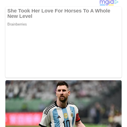
Diese Zutaten brauchen wir…
250 g Brokkoli
300 g Penne oder Spaghetti
200 g Möhren
200 g Champignons
Salz
Pfeffer
1 EL Öl
1/8 L Gemüsebrühe
200 g gefrorene Erbsen
1 Becher saure Sahne (150 g)
2 EL Speisestärke
2 EL gehackte Petersilie
3 Zweige gehackter Majoran
1 EL geraspelter Parmesankäse (20 g)
Lob, Kritik, Fragen oder Anregungen zum Rezept?