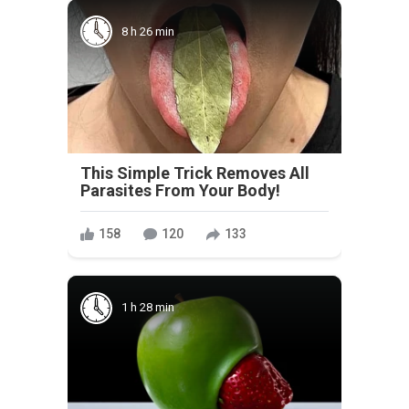
8 h 26 min
This Simple Trick Removes All
Parasites From Your Body!
158
120
133
1 h 28 min