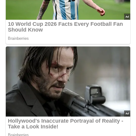
Dann hinterlasse doch bitte einen Kommentar am
Ende dieser Seite & auch eine Bewertung!
Und so wird es gemacht…
Brokkoli in gesalzenem Wasser 3-5 Minuten vorgaren.
Nudeln nach Anweisung kochen.
Möhren in Scheiben schneiden. Champignons vierteln
und in heißem Öl 3-4 Min. braten. Würzen, die Möhren
zugeben und unter Rühren kurz andünsten. Brühe
zugeben, alles 5 Min. dünsten.
Abgetropften Brokkoli und Erbsen zugehen, 2 Min.
weiterdünsten.
Saure Sahne und Stärke verrühren, Gemüsesoße
damit binden und 2-3 Min. kochen lassen.
Nudeln abtropfen lassen und in die Gemüsesoße
geben.
Gehackte Kräuter zufügen, abschmecken. Mit