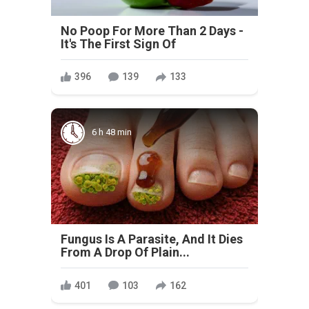
No Poop For More Than 2 Days -
It's The First Sign Of
396
139
133
6 h 48 min
Fungus Is A Parasite, And It Dies
From A Drop Of Plain...
401
103
162