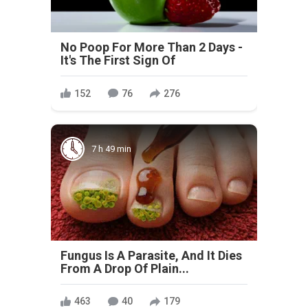
No Poop For More Than 2 Days -
It's The First Sign Of
152
76
276
7 h 49 min
Fungus Is A Parasite, And It Dies
From A Drop Of Plain...
463
40
179