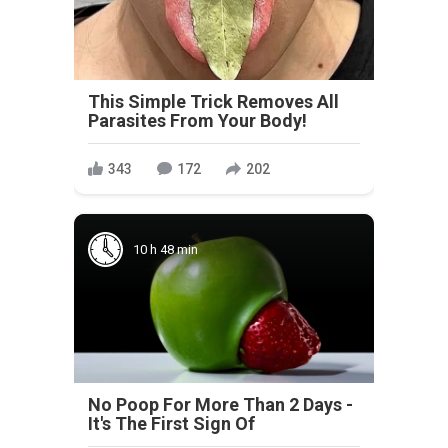
This Simple Trick Removes All
Parasites From Your Body!
343
172
202
10 h 48 min
No Poop For More Than 2 Days -
It's The First Sign Of