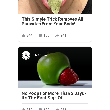
This Simple Trick Removes All
Parasites From Your Body!
344
100
241
9 h 10 min
No Poop For More Than 2 Days -
It's The First Sign Of
350
170
236