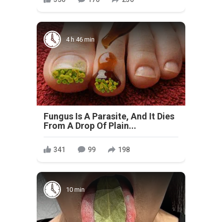
4 h 46 min
Fungus Is A Parasite, And It Dies
From A Drop Of Plain...
341
99
198
10 min