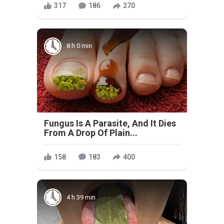
317
186
270
8 h 0 min
Fungus Is A Parasite, And It Dies
From A Drop Of Plain...
158
183
400
4 h 39 min