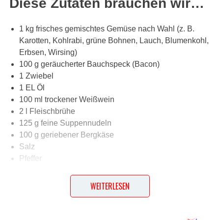
Diese Zutaten brauchen wir…
1 kg frisches gemischtes Gemüse nach Wahl (z. B.
Karotten, Kohlrabi, grüne Bohnen, Lauch, Blumenkohl,
Erbsen, Wirsing)
100 g geräucherter Bauchspeck (Bacon)
1 Zwiebel
1 EL Öl
100 ml trockener Weißwein
2 l Fleischbrühe
125 g feine Suppennudeln
100 g geriebener Bergkäse
Salz
Pfeffer
2 EL Petersilie
WEITERLESEN
Lob, Kritik, Fragen oder Anregungen zum Rezept?
Dann hinterlasse doch bitte einen Kommentar am