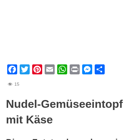
Facebook
Twitter
Pinterest
Email
WhatsApp
Print
Messenge
Teilen
15
Nudel-Gemüseeintopf
mit Käse