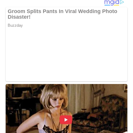
Ende dieser Seite & auch eine Bewertung!
Und so wird es gemacht…
Das Gemüse putzen, waschen und in mundgerechte
Stücke schneiden. Speck und Zwiebel in feine Würfel
schneiden und in Öl leicht anbraten. Mit Weißwein
ablöschen, mit Brühe auffüllen, das Gemüse zugeben
und 30 Minuten bei schwacher Hitze köcheln lassen.
Die Nudeln separat in Salzwasser kochen, abgießen und
vor dem Anrichten mit dem Käse in den Eintopf geben. Mit
Salz und Pfeffer abschmecken und mit Petersilie bestreut
servieren.