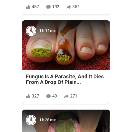
487
192
352
1 h 14 min
Fungus Is A Parasite, And It Dies
From A Drop Of Plain...
327
49
271
1 h 28 min