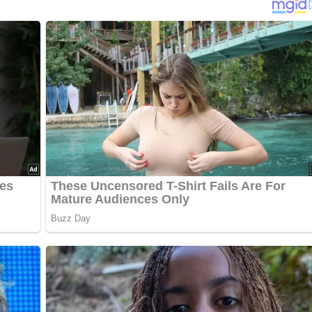
ept? Dann hinterlasse doch bitte einen Kommentar am Ende
…
 Nierndln ohne Harnstränge in Milch legen und durchwaschen.
enfalls blättrig geschnittenen Knackwürsten und den geputzten