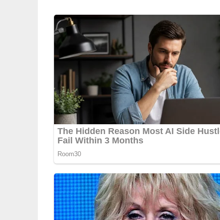
Pfeffer
Majoran
3 mittelgroße Zwiebeln
2 bis 3 EL Mehl
150 g Speck
Rindsuppe
1 Msp. Paprikapulver
10 g Fett
etwas Essig
Kohlrabi
Lob, Kritik, Fragen oder Anregungen zum Rez
dieser Seite & auch eine Bewertung!
Und so wird es gemacht
Die Leber der Länge nach halbieren oder die
Blättrig schneiden und zu den geschälten, eb