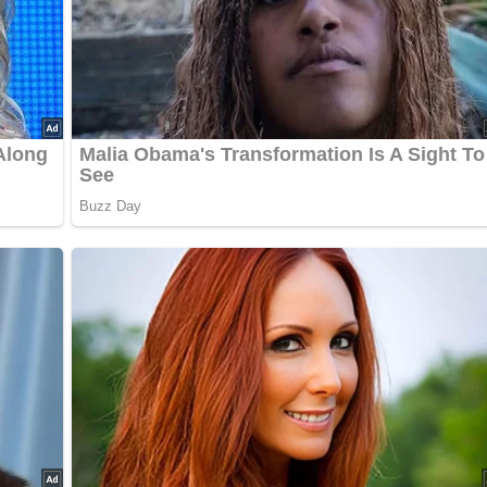
daruntermengen.
en in Würfel geschnittenen, glasig angeschwitzten Speck bei un
tra gekocht.
 1 Spritzer Essig versehen.
chluß zum Kochgut mischen.