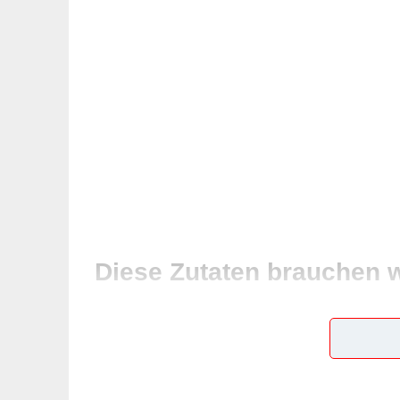
Diese Zutaten brauchen 
400 g Schweinsleber oder -nierndln
350 g Knackwurst
300 g Eierschwammerln
Salz