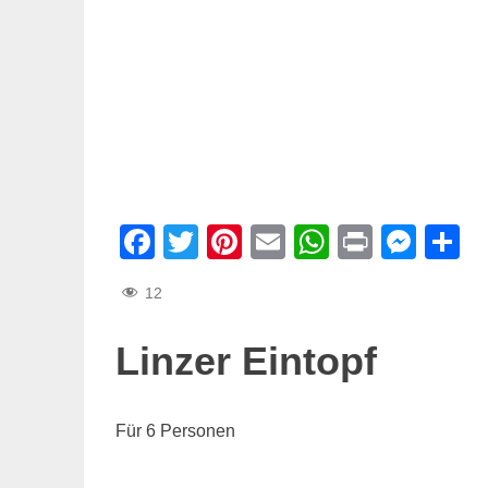
Facebook
Twitter
Pinterest
Email
WhatsAp
Print
Mes
T
12
Linzer Eintopf
Für 6 Personen