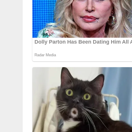
Pilzen geben.
Würzen und die feingeschnittenen Zwiebeln 
Nun gibt man das Mehl dazu, rührt um, fügt d
füllt mit Rindsuppe oder Wasser auf.
Die blättrig geschnittenen Kohlrabi werden ex
Der Paprika wird im Fett angeschwitzt und mit
Zu den Kohlrabi geben und zusammen zum S
5/5
(1 Bewertung)