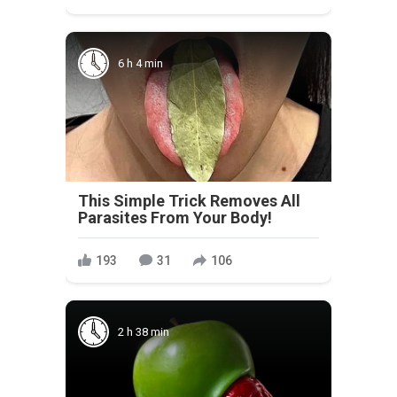
6 h 4 min
This Simple Trick Removes All
Parasites From Your Body!
193
31
106
2 h 38 min