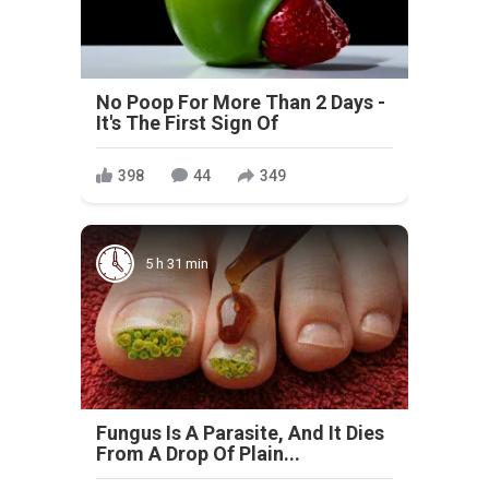
No Poop For More Than 2 Days -
It's The First Sign Of
398
44
349
5 h 31 min
Fungus Is A Parasite, And It Dies
From A Drop Of Plain...