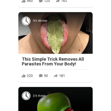
460
120
163
9 h 49 min
This Simple Trick Removes All
Parasites From Your Body!
320
90
181
3 h 9 min