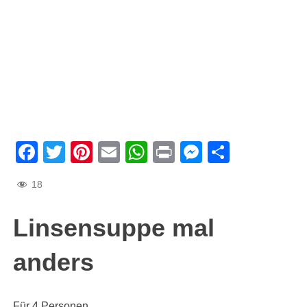
Facebook
Twitter
Pinterest
Email
WhatsApp
Print
Messenge
Teilen
18
Linsensuppe mal
anders
Für 4 Personen