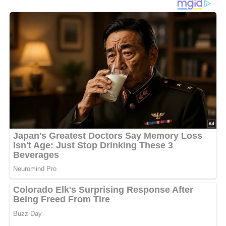
Dann hinterlasse doch bitte einen Kommentar am
Ende dieser Seite & auch eine Bewertung!
Und so wird es gemacht…
Kartoffeln schälen und in Würfel schneiden. Schinken in
einem großen Topf auslassen. Lauchzwiebeln in Ringe
schneiden und mit den Kartoffeln zum Schinken geben.
Kurz mitbraten. Linsen dazugeben und kurz schmoren,
dann mit der Gemüsebrühe aufgiessen und ca. 15 min
leicht köcheln lassen. Paprika und Apfel in kleine Würfel
schneiden, zur Suppe geben. Den Frischkäse in der
Suppe auflösen und nochmal 10 min leicht köcheln
lassen. Mit Salz, Pfeffer und Paprika pikant
abschmecken. Vor dem Servieren mit Petersilie
bestreuen.