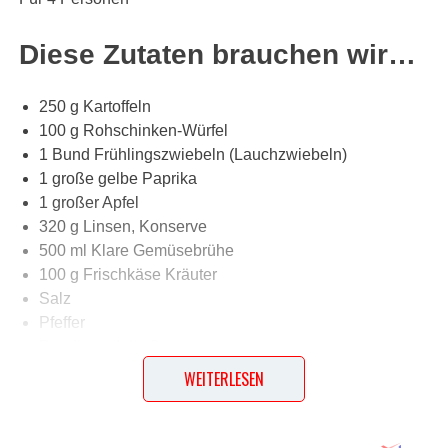
Diese Zutaten brauchen wir…
250 g Kartoffeln
100 g Rohschinken-Würfel
1 Bund Frühlingszwiebeln (Lauchzwiebeln)
1 große gelbe Paprika
1 großer Apfel
320 g Linsen, Konserve
500 ml Klare Gemüsebrühe
100 g Frischkäse Kräuter
Salz
Pfeffer
Paprika, edelsüß
Petersilie
WEITERLESEN
Lob, Kritik, Fragen oder Anregungen zum Rezept?