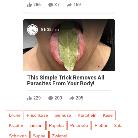
286
37
159
8 h 32 min
This Simple Trick Removes All
Parasites From Your Body!
229
200
205
Brühe
Frischkäse
Gemüse
Kartoffeln
Käse
Kräuter
Linsen
Paprika
Petersilie
Pfeffer
Salz
Schinken
Suppe
Zwiebel