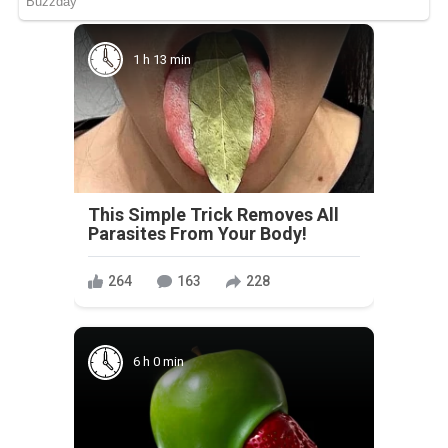
1 h 13 min
This Simple Trick Removes All
Parasites From Your Body!
264
163
228
6 h 0 min