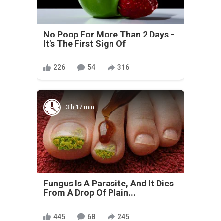
No Poop For More Than 2 Days -
It's The First Sign Of
226
54
316
3 h 17 min
Fungus Is A Parasite, And It Dies
From A Drop Of Plain...
445
68
245