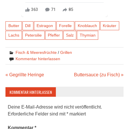
363
71
85
Butter
Dill
Estragon
Forelle
Knoblauch
Kräuter
Lachs
Petersilie
Pfeffer
Salz
Thymian
Fisch & Meeresfrüchte
/
Grillen
Kommentar hinterlassen
Beitragsnavigation
« Gegrillte Heringe
Buttersauce (zu Fisch) »
KOMMENTAR HINTERLASSEN
Deine E-Mail-Adresse wird nicht veröffentlicht.
Erforderliche Felder sind mit
*
markiert
Kommentar
*