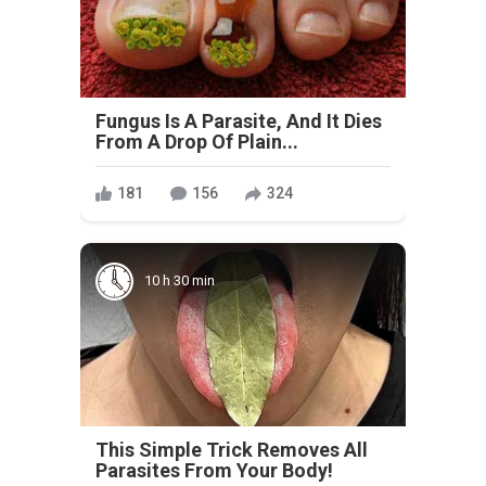
Fungus Is A Parasite, And It Dies
From A Drop Of Plain...
181
156
324
10 h 30 min
This Simple Trick Removes All
Parasites From Your Body!