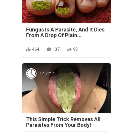
Fungus Is A Parasite, And It Dies
From A Drop Of Plain...
464
137
93
1 h 7 min
This Simple Trick Removes All
Parasites From Your Body!