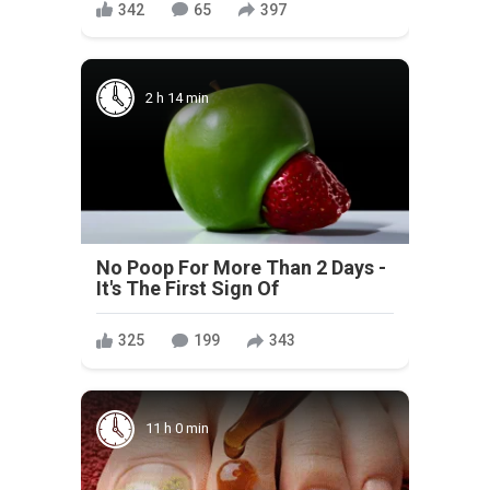
342
65
397
2 h 14 min
No Poop For More Than 2 Days -
It's The First Sign Of
325
199
343
11 h 0 min