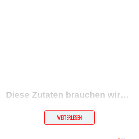
Diese Zutaten brauchen wir…
1 Lachsforelle (a 2,50 kg)
WEITERLESEN
Salz
Pfeffer aus der Mühle
Öl zum Bestreichen