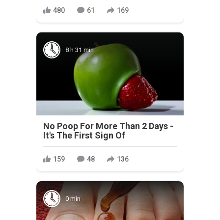
480
61
169
8 h 31 min
No Poop For More Than 2 Days -
It's The First Sign Of
159
48
136
0 min