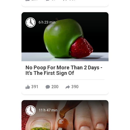
6 h 23 min
No Poop For More Than 2 Days -
It's The First Sign Of
391
200
390
11 h 47 min