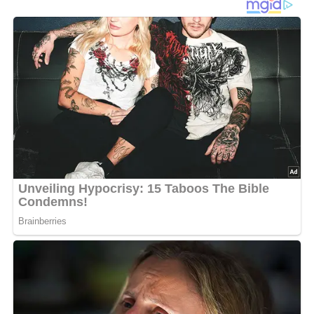
1 Handvoll frische Kräuter (wie Petersilie, Estragon,
Dill und Thymian)
einige Pfefferkörner
1 Knoblauchzehe
150 g Butter
1 Stückchen Baguette
Lob, Kritik, Fragen oder Anregungen zum Rezept?
Dann hinterlasse doch bitte einen Kommentar am
Ende dieser Seite & auch eine Bewertung!
Und so wird es gemacht…
Die Lachsforelle durch die Kiemen ausnehmen.
Kalt abspülen und ohne Druck trockentupfen.
Salzen, pfeffern und mit Öl einstreichen. Die
Bauchhöhle mit den gewaschenen und
trockengetupften Kräutern füllen.