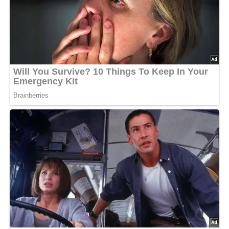
Die Pfefferkörner, den feingehackten Knoblauch und
die Butter in Stückchen zugeben.
Den Schlund mit dem Baguette-Stückchen schließen,
damit die Butter beim Grillen nicht herausfließen kann.
Die Lachsforelle in den Grillkorb einschließen und in
20 bis 25 Minuten garen.
Zu der Lachsforelle vom Grill paßt als Beilage frisches,
knuspriges Weißbrot.
5/5
(1 Bewertung)