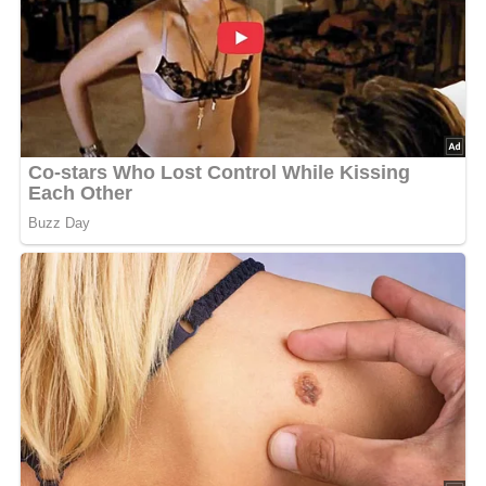
Das Lachsfilet in grobe Stücke zupfen und mit
Auberginencreme, Zucchini und Brunnenkressesalat
anrichten.
Deine Rezept-Bewertung!?
5/5
(1 Bewertung)