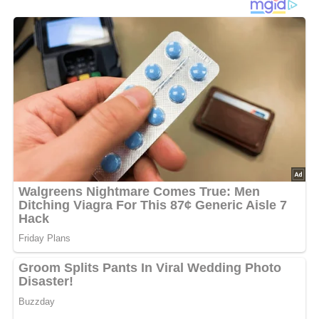
Ende dieser Seite & auch eine Bewertung!
Und so wird es gemacht…
Den Backofen auf 220 °C vorheizen. Die Aubergine
waschen, putzen, auf ein Backblech legen und im Ofen
20 Minuten garen, bis sie weich ist. Herausnehmen, das
Fruchtfleisch herauskratzen und mit dem Frischkäse
pürieren. Mit Knoblauch, Salz und Pfeffer würzen.
Die Backofentemperatur auf 100 °C herunterschalten und
ein Ofengitter auf die mittlere Schiene schieben. Das
Lachsfilet waschen und trocken tupfen. Mit Salz, Pfeffer
und etwas Currypulver würzen. Auf einen Teller geben,
mit Frischhaltefolie bedecken und im Ofen 20 Minuten
garen.
Die Zucchini putzen, waschen, der Länge halbieren und