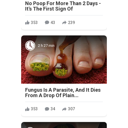
No Poop For More Than 2 Days -
It's The First Sign Of
353
43
239
2 h 27 min
Fungus Is A Parasite, And It Dies
From A Drop Of Plain...
353
34
307