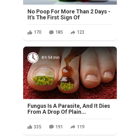
No Poop For More Than 2 Days -
It's The First Sign Of
170
185
123
8 h 54 min
Fungus Is A Parasite, And It Dies
From A Drop Of Plain...
335
191
119