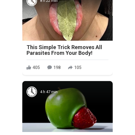
8 h 22 min
This Simple Trick Removes All
Parasites From Your Body!
405
198
105
4 h 47 min