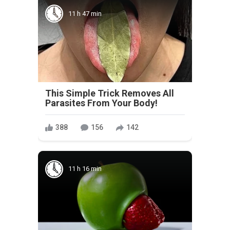
11 h 47 min
This Simple Trick Removes All
Parasites From Your Body!
388
156
142
11 h 16 min