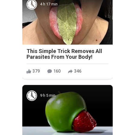
4 h 17 min
This Simple Trick Removes All
Parasites From Your Body!
379
160
346
9 h 5 min