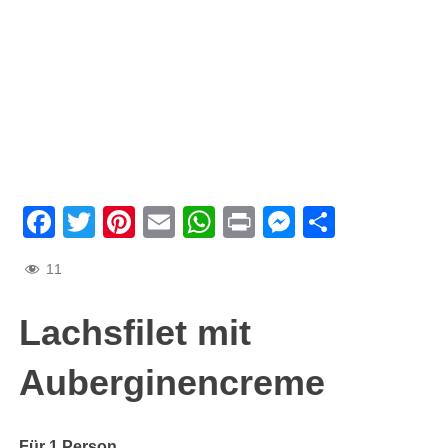
Facebook
Twitter
Pinterest
Email
WhatsApp
Print
Messenge
Teilen
11
Lachsfilet mit
Auberginencreme
Für 1 Person