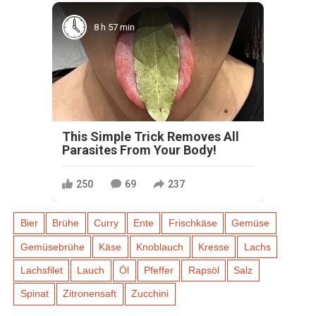
8 h 57 min
This Simple Trick Removes All
Parasites From Your Body!
250
69
237
Bier
Brühe
Curry
Ente
Frischkäse
Gemüse
Gemüsebrühe
Käse
Knoblauch
Kresse
Lachs
Lachsfilet
Lauch
Öl
Pfeffer
Rapsöl
Salz
Spinat
Zitronensaft
Zucchini