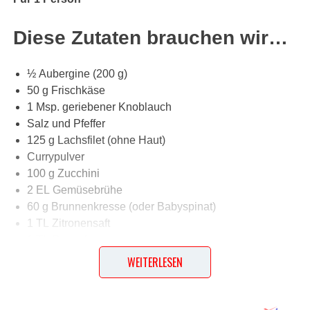
Diese Zutaten brauchen wir…
½
Aubergine
(200 g)
50 g
Frischkäse
1 Msp. geriebener
Knoblauch
Salz
und
Pfeffer
125 g
Lachsfilet
(ohne Haut)
Currypulver
100 g
Zucchini
2 EL
Gemüsebrühe
60 g
Brunnenkresse
(oder
Babyspinat
)
1 TL
Zitronensaft
1 TL
Rapsöl
WEITERLESEN
Lob, Kritik, Fragen oder Anregungen zum Rezept?
Dann hinterlasse doch bitte einen Kommentar am