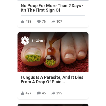
No Poop For More Than 2 Days -
It's The First Sign Of
438
76
107
3 h 29 min
Fungus Is A Parasite, And It Dies
From A Drop Of Plain...
427
45
295