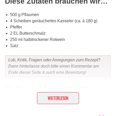
Diese Zutaten brauchen wir…
500 g Pflaumen
4 Scheiben geräuchertes Kasseler (ca. à 180 g)
Pfeffer
2 EL Butterschmalz
250 ml halbtrockener Rotwein
Salz
Lob, Kritik, Fragen oder Anregungen zum Rezept?
Dann hinterlasse doch bitte einen Kommentar am
Ende dieser Seite & auch eine Bewertung!
Und so wird es gemacht…
WEITERLESEN
Die Pflaumen waschen, entsteinen und vierteln. Die
Kasseler mit Pfeffer würzen. Das Butterschmalz in einer
Pfanne erhitzen. Kasseler von beiden Seiten ca. 1 bis 2