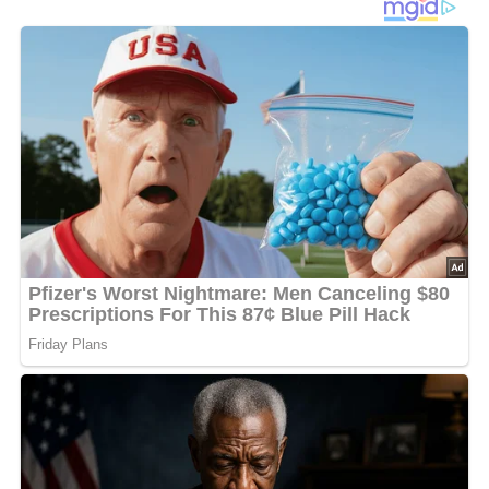
Minuten darin braten. Aus der Pfanne nehmen, in Alufolie
wickeln und warm halten. Den Bratensatz in der Pfanne
mit dem Rotwein ablöschen und auf zwei Drittel
einkochen lassen. Die Pflaumen in die Sauce geben,
kurz aufkochen lassen, mit Pfeffer und Salz abschmecken
und zum Kasseler servieren. Dazu passen
Kartoffelplätzchen (= „pommes de terre Macaire“).