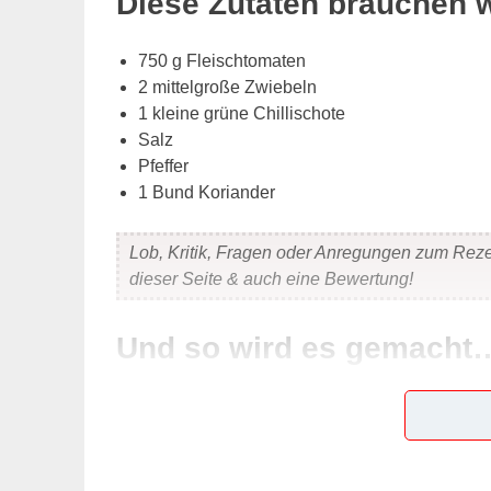
Diese Zutaten brauchen 
750 g Fleischtomaten
2 mittelgroße Zwiebeln
1 kleine grüne Chillischote
Salz
Pfeffer
1 Bund Koriander
Lob, Kritik, Fragen oder Anregungen zum Rez
dieser Seite & auch eine Bewertung!
Und so wird es gemacht
Die Tomaten mit kochendem Wasser überbrühen, 
Fruchtfleisch in kleine Würfel schneiden und in 
die Tomatenwürfel mischen. Die Chillischote aufs
durchmischen, würzen. Den Koriander hacken u