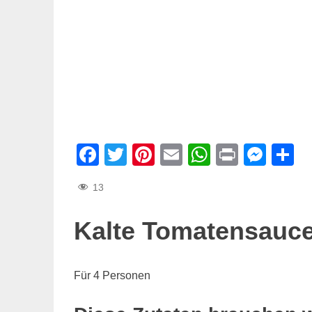
Facebook
Twitter
Pinterest
Email
WhatsAp
Print
Mes
T
13
Kalte Tomatensauce
Für 4 Personen