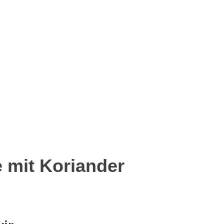
p
senger
eilen
 mit Koriander