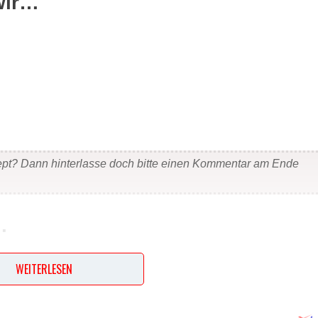
wir…
ept? Dann hinterlasse doch bitte einen Kommentar am Ende
…
häuten, entkernen und dabei die Stielansätze entfernen. Das
WEITERLESEN
eine Schüssel füllen. Die Zwiebeln schälen, fein hacken und unt
chlitzen, entkernen und sehr klein schneiden. Alles gut
nd mit der Sauce verrühren. Diese mexikanische Soße paßt