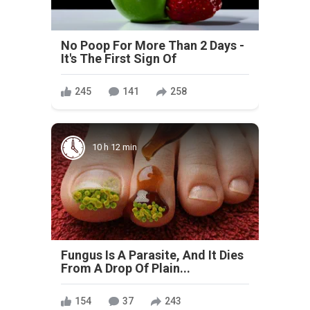
No Poop For More Than 2 Days -
It's The First Sign Of
245
141
258
10 h 12 min
Fungus Is A Parasite, And It Dies
From A Drop Of Plain...
154
37
243