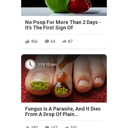
No Poop For More Than 2 Days -
It's The First Sign Of
466
64
87
11 h 12 min
Fungus Is A Parasite, And It Dies
From A Drop Of Plain...
182
147
301