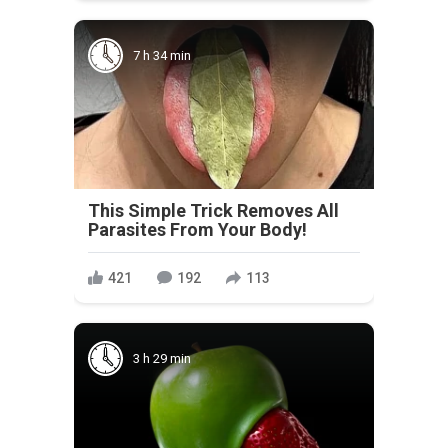
7 h 34 min
This Simple Trick Removes All
Parasites From Your Body!
421
192
113
3 h 29 min