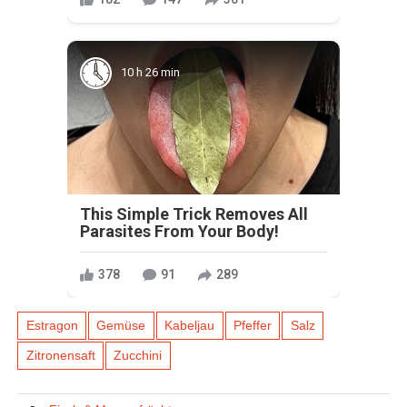
10 h 26 min
This Simple Trick Removes All
Parasites From Your Body!
378
91
289
Estragon
Gemüse
Kabeljau
Pfeffer
Salz
Zitronensaft
Zucchini