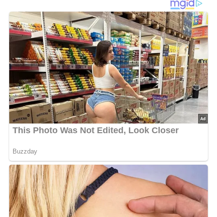
Kabeljaufilet waschen, trockentupfen, mit Zitronensaft
beträufeln, salzen und pfeffern. Möhren und Zucchini
putzen, waschen und grob raspeln. Fett in einer Pfanne
erhitzen und das Gemüse darin 3 Minuten dünsten. Mit
Salz und Pfeffer würzen. Ein großes Stück Alufolie auf
das Backblech legen. Gemüse in die Mitte geben, Fisch
daraufgeben und mit Estragonblättchen bestreuen. Folie
zu einem Päckchen verschließen und im vorgeheizten
Backofen bei 175°C 30 Minuten garen. Zitrone in dünne
Scheiben schneiden und kurz vor dem Servieren auf den
Fisch legen.