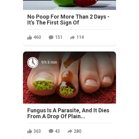
No Poop For More Than 2 Days -
It's The First Sign Of
460
151
114
9 h 3 min
Fungus Is A Parasite, And It Dies
From A Drop Of Plain...
363
43
280