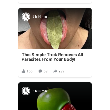
6 h 19 min
This Simple Trick Removes All
Parasites From Your Body!
166
68
289
5 h 35 min