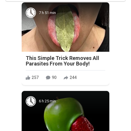
7 h 51 min
This Simple Trick Removes All
Parasites From Your Body!
257
90
244
6 h 25 min