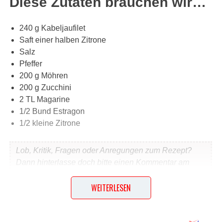
Diese Zutaten brauchen wir…
240 g Kabeljaufilet
Saft einer halben Zitrone
Salz
Pfeffer
200 g Möhren
200 g Zucchini
2 TL Magarine
1/2 Bund Estragon
1/2 kleine Zitrone
Lob, Kritik, Fragen oder Anregungen zum Rezept?
Dann hinterlasse doch bitte einen Kommentar am
Ende dieser Seite & auch eine Bewertung!
WEITERLESEN
Und so wird es gemacht…