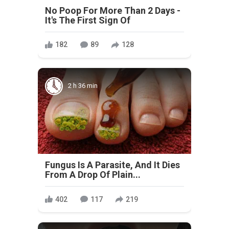
No Poop For More Than 2 Days -
It's The First Sign Of
182
89
128
2 h 36 min
Fungus Is A Parasite, And It Dies
From A Drop Of Plain...
402
117
219