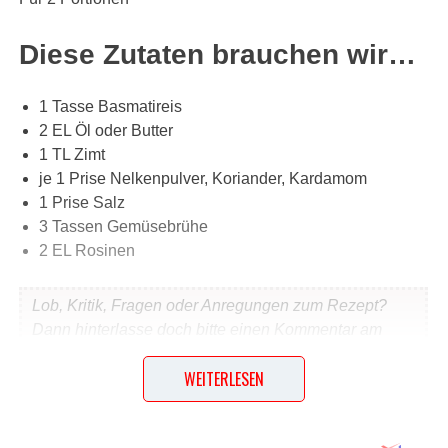
Diese Zutaten brauchen wir…
1 Tasse Basmatireis
2 EL Öl oder Butter
1 TL Zimt
je 1 Prise Nelkenpulver, Koriander, Kardamom
1 Prise Salz
3 Tassen Gemüsebrühe
2 EL Rosinen
Lob, Kritik, Fragen oder Anregungen zum Rezept?
Dann hinterlasse doch bitte einen Kommentar am
Ende dieser Seite & auch eine Bewertung!
WEITERLESEN
Und so wird es gemacht…