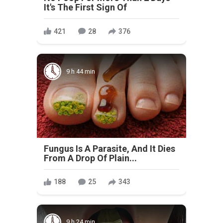
It's The First Sign Of
421
28
376
9 h 44 min
Fungus Is A Parasite, And It Dies
From A Drop Of Plain...
188
25
343
9 h 24 min