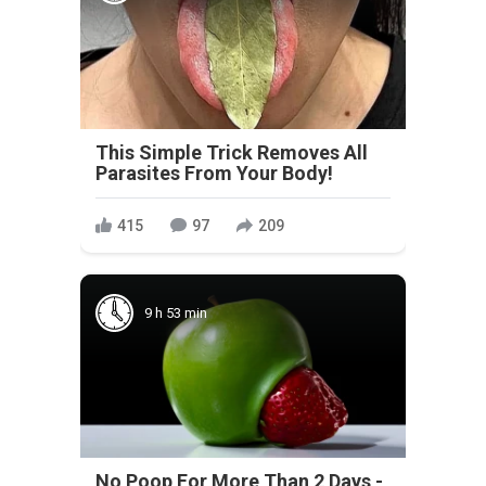
This Simple Trick Removes All
Parasites From Your Body!
415
97
209
9 h 53 min
No Poop For More Than 2 Days -