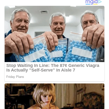
Reis gründlich waschen. Öl oder Butter erhitzen, Reis
und Gewürze und Salz dazugeben, kurz anschwitzen
lassen und mit Gemüsebrühe aufgießen. Weich kochen
lassen. Die Rosinen unterrühren und noch 10–20
Minuten quellen lassen.
Variante: Sie können zur Variation noch 50 g gehackte
Mandeln und 1 TL abgeriebene Zitronenschale unter den
Reis rühren.