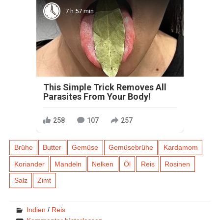
7 h 57 min
This Simple Trick Removes All
Parasites From Your Body!
258
107
257
Brühe
Butter
Gemüse
Gemüsebrühe
Kardamom
Koriander
Mandeln
Nelken
Öl
Reis
Rosinen
Salz
Zimt
Indien
/
Reis