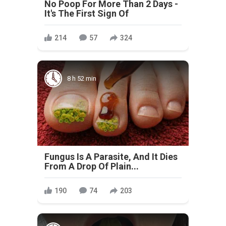
No Poop For More Than 2 Days -
It's The First Sign Of
214
57
324
8 h 52 min
Fungus Is A Parasite, And It Dies
From A Drop Of Plain...
190
74
203