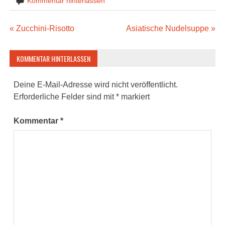
Kommentar hinterlassen
Beitragsnavigation
« Zucchini-Risotto
Asiatische Nudelsuppe »
KOMMENTAR HINTERLASSEN
Deine E-Mail-Adresse wird nicht veröffentlicht.
Erforderliche Felder sind mit
*
markiert
Kommentar
*