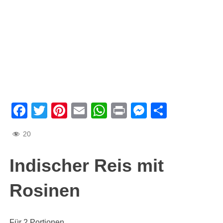
Facebook
Twitter
Pinterest
Email
WhatsApp
Print
Messenge
Teilen
20
Indischer Reis mit
Rosinen
Für 2 Portionen