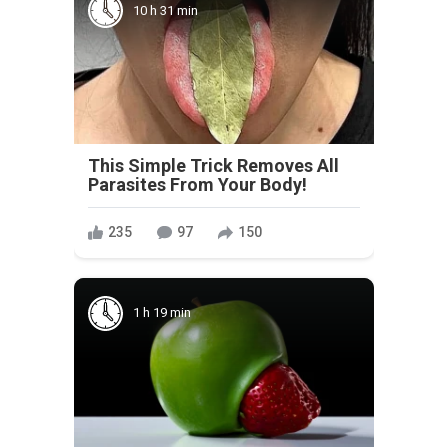
10 h 31 min
This Simple Trick Removes All
Parasites From Your Body!
235
97
150
1 h 19 min