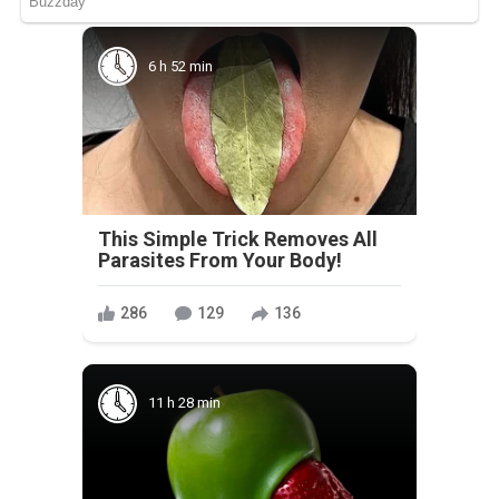
6 h 52 min
This Simple Trick Removes All
Parasites From Your Body!
286
129
136
11 h 28 min