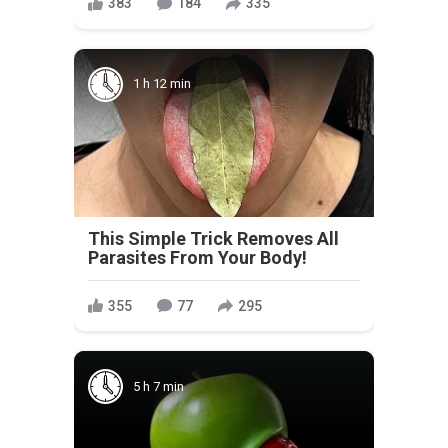
383
184
335
1 h 12 min
This Simple Trick Removes All
Parasites From Your Body!
355
77
295
5 h 7 min