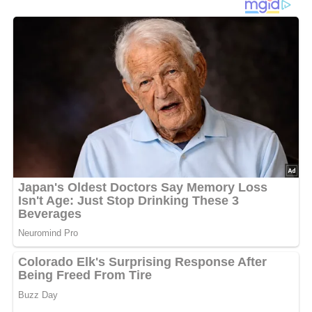
Lob, Kritik, Fragen oder Anregungen zum Rezept?
Dann hinterlasse doch bitte einen Kommentar am
Ende dieser Seite & auch eine Bewertung!
Und so wird es gemacht…
400 ml Salzwasser aufkochen. Fleisch abtupfen, in dünne
Streifen schneiden, im heißen Öl 2-3 Minuten braten.
Reis im kochendem Wasser ca. 20 Minuten zugedeckt
quellen lassen. Mandarinen abtropfen, Saft auffangen.
Zwiebel schälen, hacken. Fleisch würzen,
herausnehmen. Zwiebel im Bratfett andünsten. Mit Curry
und Mehl bestäuben, unter Rühren anschwitzen. Mit
Brühe, 5 EL Mandarinensaft und Sahne ablöschen.
Erbsen zufügen, alles 5 Minuten köcheln lassen. Banane
schälen, klein schneiden. Mit Mandarinen und Fleisch in
der Soße erhitzen. Erdnüsse unter den Reis heben. Das