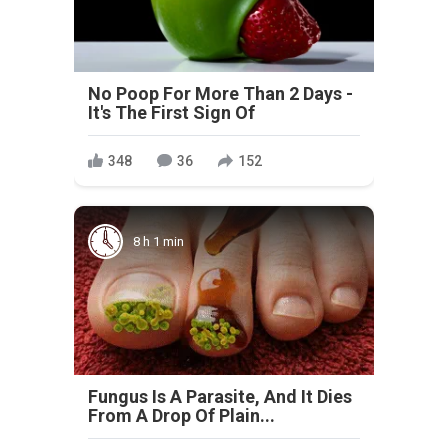
No Poop For More Than 2 Days -
It's The First Sign Of
348
36
152
8 h 1 min
Fungus Is A Parasite, And It Dies
From A Drop Of Plain...