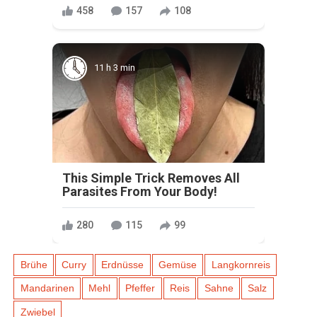
458
157
108
11 h 3 min
This Simple Trick Removes All
Parasites From Your Body!
280
115
99
Brühe
Curry
Erdnüsse
Gemüse
Langkornreis
Mandarinen
Mehl
Pfeffer
Reis
Sahne
Salz
Zwiebel