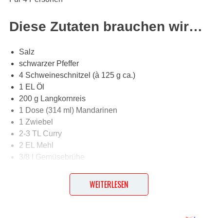
Diese Zutaten brauchen wir…
Salz
schwarzer Pfeffer
4 Schweineschnitzel (à 125 g ca.)
1 EL Öl
200 g Langkornreis
1 Dose (314 ml) Mandarinen
1 Zwiebel
2-3 TL Curry
2 EL Mehl
3/8 l Gemüsebrühe
100 g Sahne
200 g TK-Erbsen
WEITERLESEN
1 Banane (ca. 200 g)
4-5 EL geröstete Erdnüsse