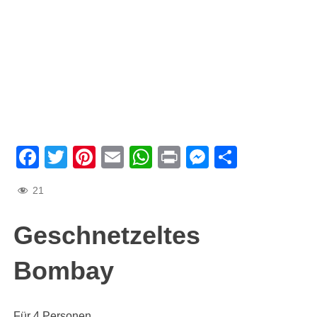
Facebook
Twitter
Pinterest
Email
WhatsApp
Print
Messenge
Teilen
21
Geschnetzeltes
Bombay
Für 4 Personen