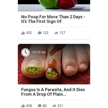
No Poop For More Than 2 Days -
It's The First Sign Of
452
122
127
7 h 12 min
Fungus Is A Parasite, And It Dies
From A Drop Of Plain...
438
80
231