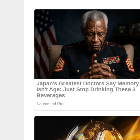
Einen Römertopf ausgiebig wässern. Inzwischen 
Möglichkeit nicht schälen. Die Zucchini waschen
Stücke schneiden. Die Frühlingszwiebeln putze
Knoblauch schälen und in Stifte schneiden. Die
kleiner hacken. Den Topf aus dem Wasser nehmen
etwas Salz, Zitronenpfeffer und schwarzen Pfeff
Backofen auf die mittlere Schiene setzen. Die T