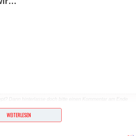
wir…
ept? Dann hinterlasse doch bitte einen Kommentar am Ende
WEITERLESEN
…