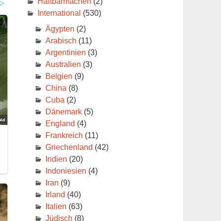
Haltbarmachen
(2)
International
(530)
Ägypten
(2)
Arabisch
(11)
s
Argentinien
(3)
Australien
(3)
Belgien
(9)
.
China
(8)
Cuba
(2)
Dänemark
(5)
England
(4)
Frankreich
(11)
Griechenland
(42)
Indien
(20)
Indoniesien
(4)
Iran
(9)
Irland
(40)
Italien
(63)
Jüdisch
(8)