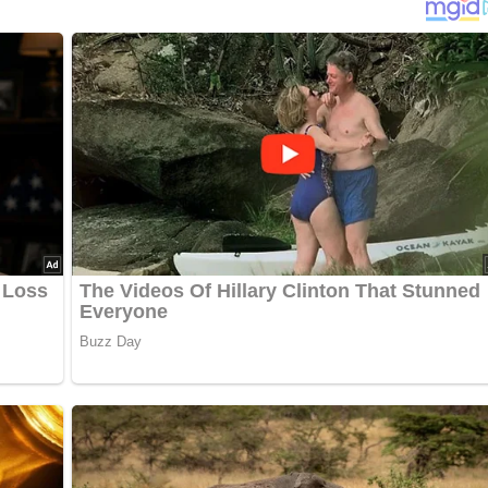
die Kartoffeln gründlich waschen oder abbürsten, nach
, die Enden abschneiden, die Zucchini längs halbieren und in
n, waschen und in etwa 4 cm lange Stücke schneiden. Den
 Kräuter waschen, die Blättchen bzw. Nadeln abzupfen un etwa
, alle vorbereiteten Zutaten darin vermengen und Olivenöl,
er darüber verteilen. Den Topf zudecken und in den kalten
emperatur auf 200 °C stellen und das Gericht etwa 75 Min. garen