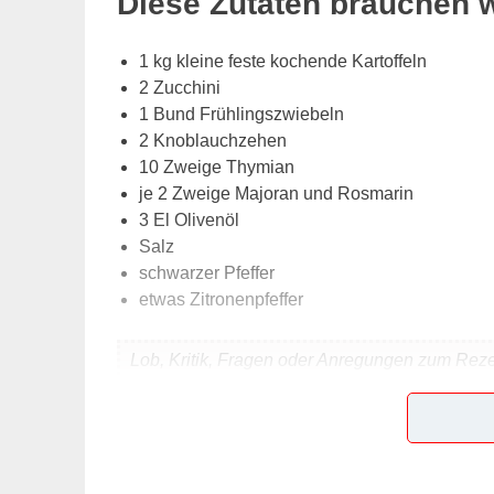
Diese Zutaten brauchen 
1 kg kleine feste kochende Kartoffeln
2 Zucchini
1 Bund Frühlingszwiebeln
2 Knoblauchzehen
10 Zweige Thymian
je 2 Zweige Majoran und Rosmarin
3 El Olivenöl
Salz
schwarzer Pfeffer
etwas Zitronenpfeffer
Lob, Kritik, Fragen oder Anregungen zum Rez
dieser Seite & auch eine Bewertung!
Und so wird es gemacht