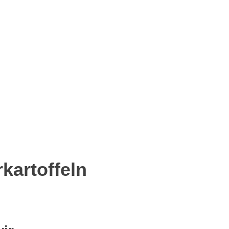
p
senger
eilen
kartoffeln