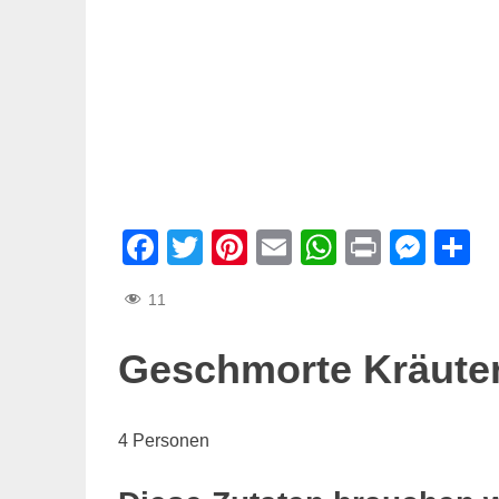
Facebook
Twitter
Pinterest
Email
WhatsAp
Print
Mes
T
11
Geschmorte Kräuter
4 Personen