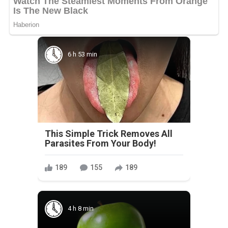
6 h 53 min
This Simple Trick Removes All
Parasites From Your Body!
189
155
189
4 h 8 min