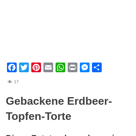
Facebook
Twitter
Pinterest
Email
WhatsApp
Print
Messenge
Teilen
17
Gebackene Erdbeer-
Topfen-Torte