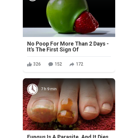
No Poop For More Than 2 Days -
It's The First Sign Of
326
152
172
7 h 9 min
Fungus Is A Parasite, And It Dies