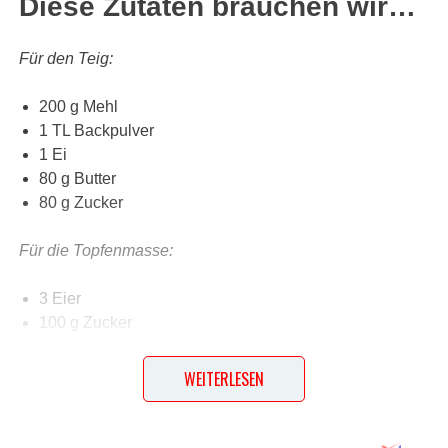
Diese Zutaten brauchen wir…
Für den Teig:
200 g Mehl
1 TL Backpulver
1 Ei
80 g Butter
80 g Zucker
Für die Topfenmasse:
3 Eier
100 g Zucker
250 g Topfen
1 Pkg. Vanillepuddingpulver
WEITERLESEN
250 ml Sauerrahm
250 ml Schlagobers
400 g frische Erdbeeren