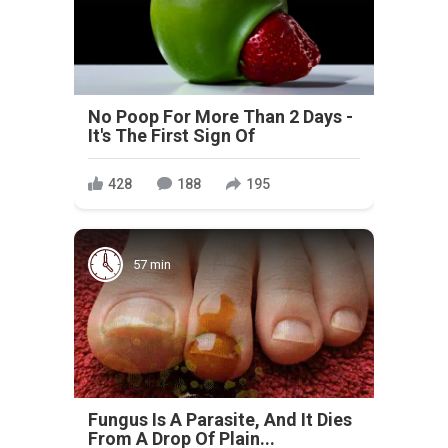
No Poop For More Than 2 Days -
It's The First Sign Of
428
188
195
57 min
Fungus Is A Parasite, And It Dies
From A Drop Of Plain...