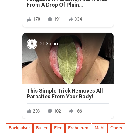
From A Drop Of Plain...
170
191
334
2 h 35 min
This Simple Trick Removes All
Parasites From Your Body!
203
102
186
Backpulver
Butter
Eier
Erdbeeren
Mehl
Obers