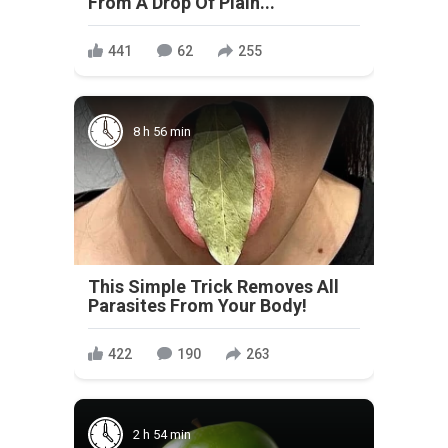
From A Drop Of Plain...
441
62
255
8 h 56 min
This Simple Trick Removes All
Parasites From Your Body!
422
190
263
2 h 54 min