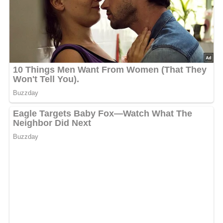
Mürbteig auswalken und in eine befettete Form geben.
Rand 2 cm hochziehen. Mit den Erdbeerstücken belegen
und Topfenmasse darauf verteilen. Torte bei 160 °C
ungefähr 50–60 Minuten backen.
Torte auskühlen lassen und mit den restlichen Erdbeeren
servieren.