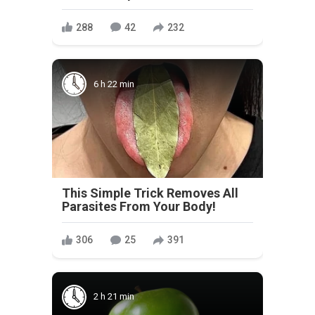
288
42
232
6 h 22 min
This Simple Trick Removes All
Parasites From Your Body!
306
25
391
2 h 21 min