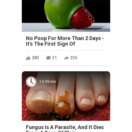
No Poop For More Than 2 Days -
It's The First Sign Of
280
31
235
1 h 39 min
Fungus Is A Parasite, And It Dies