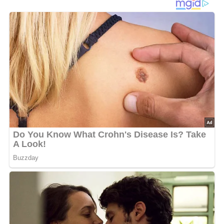
Lob, Kritik, Fragen oder Anregungen zum Rezept?
Dann hinterlasse doch bitte einen Kommentar am
Ende dieser Seite & auch eine Bewertung!
Und so wird es gemacht…
Aus den Teigzutaten einen Mürbteig herstellen und 20
Minuten rasten lassen.
Die Erdbeeren waschen, abtropfen lassen und 3/4 davon
in Stücke schneiden.
Eier, Zucker, Topfen, Vanillepuddingpulver und
Sauerrahm verrühren, zum Schluss das geschlagene
Obers unterheben.