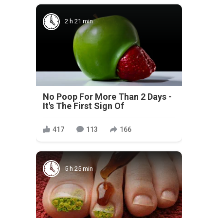
2 h 21 min
No Poop For More Than 2 Days -
It's The First Sign Of
417
113
166
5 h 25 min