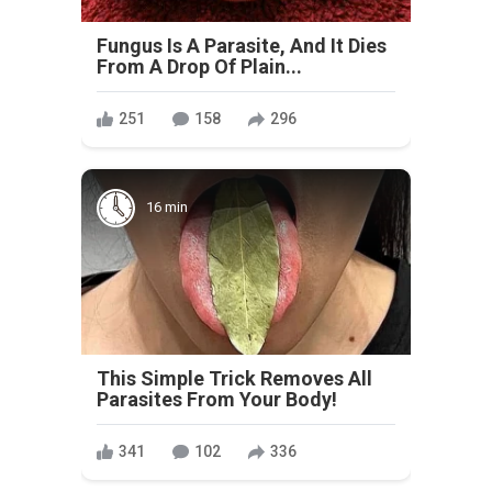
Fungus Is A Parasite, And It Dies
From A Drop Of Plain...
251
158
296
16 min
This Simple Trick Removes All
Parasites From Your Body!
341
102
336