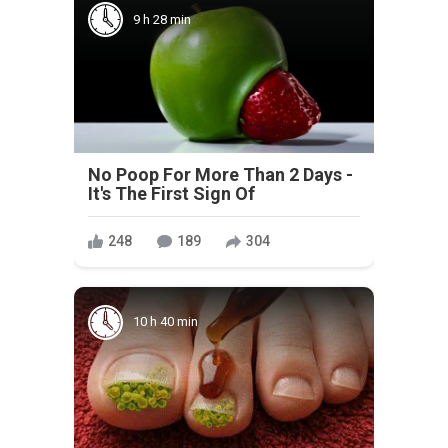
9 h 28 min
No Poop For More Than 2 Days -
It's The First Sign Of
248
189
304
10 h 40 min