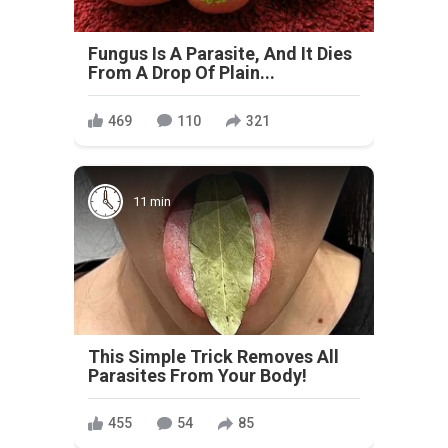
Fungus Is A Parasite, And It Dies
From A Drop Of Plain...
469
110
321
11 min
This Simple Trick Removes All
Parasites From Your Body!
455
54
85