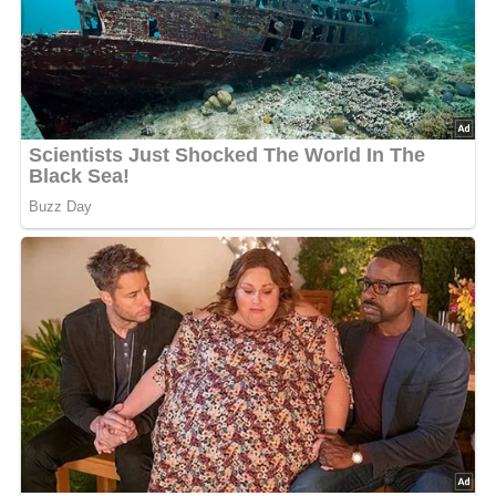
Pfeffer, der Sojasauce und dem restlichen Olivenöl zu
einer Vinaigrette verrühren. Zucchinistreifen und
Feldsalat mischen und mit etwas Vinaigrette beträufeln.
Die restliche Vinaigrette unter die Linsen rühren.
Zucchinistreifen und Feldsalat mit Linsen und Ananas
anrichten.