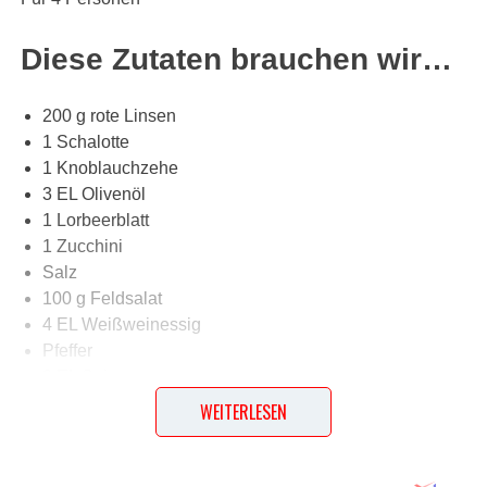
Diese Zutaten brauchen wir…
200 g rote Linsen
1 Schalotte
1 Knoblauchzehe
3 EL Olivenöl
1 Lorbeerblatt
1 Zucchini
Salz
100 g Feldsalat
4 EL Weißweinessig
Pfeffer
3 EL Sojasauce
200 g Ananasstücke
WEITERLESEN
Lob, Kritik, Fragen oder Anregungen zum Rezept?