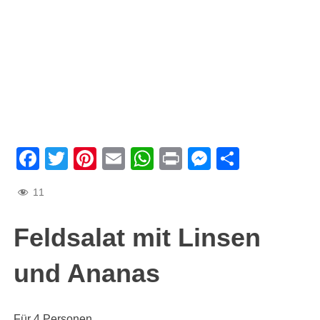
Facebook
Twitter
Pinterest
Email
WhatsApp
Print
Messenge
Teilen
11
Feldsalat mit Linsen
und Ananas
Für 4 Personen