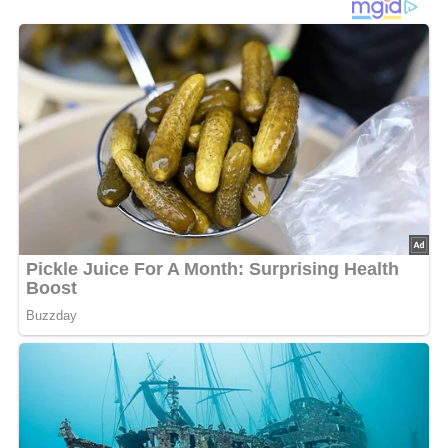
Dann hinterlasse doch bitte einen Kommentar am
Ende dieser Seite & auch eine Bewertung!
Und so wird es gemacht…
Die Linsen in einem Sieb abspülen und abtropfen lassen.
Die Schalotten und den Knoblauch schälen und grob
hacken. 1 EL Olivenöl erhitzen, Schalotten und
Knoblauch darin glasig dünsten. Die Linsen und das
Lorbeerblatt dazugeben und kurz mitdünsten. 600 ml
Wasser angießen und aufkochen. Die Linsen darin bei
schwacher Hitze etwa 30 Min. quellen lassen, abgießen
und abkühlen lassen. Inzwischen die Zucchini waschen,
die Enden abschneiden, die Zucchini längs in Scheiben
hobeln, dann in 1 cm breite Streifen schneiden. Die
Zucchinistreifen in kochendem Salzwasser blanchieren
und eiskalt abschrecken. Den Feldsalat putzen, waschen
und trockenschleudern. Den Essig mit etwas Salz und