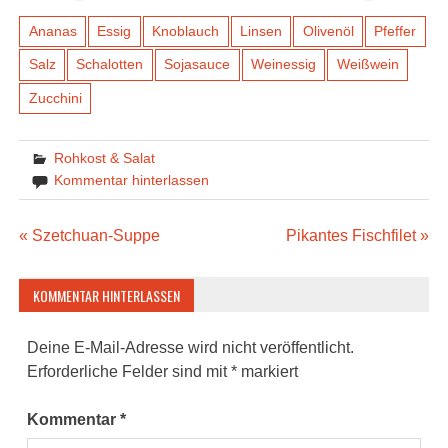
Ananas
Essig
Knoblauch
Linsen
Olivenöl
Pfeffer
Salz
Schalotten
Sojasauce
Weinessig
Weißwein
Zucchini
Rohkost & Salat
Kommentar hinterlassen
Beitragsnavigation
« Szetchuan-Suppe
Pikantes Fischfilet »
KOMMENTAR HINTERLASSEN
Deine E-Mail-Adresse wird nicht veröffentlicht.
Erforderliche Felder sind mit
*
markiert
Kommentar
*