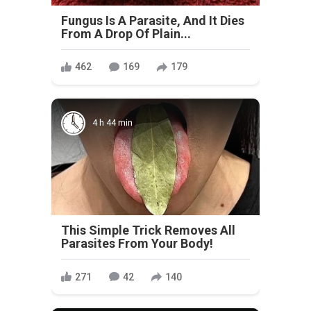
Fungus Is A Parasite, And It Dies
From A Drop Of Plain...
462
169
179
4 h 44 min
This Simple Trick Removes All
Parasites From Your Body!
271
42
140