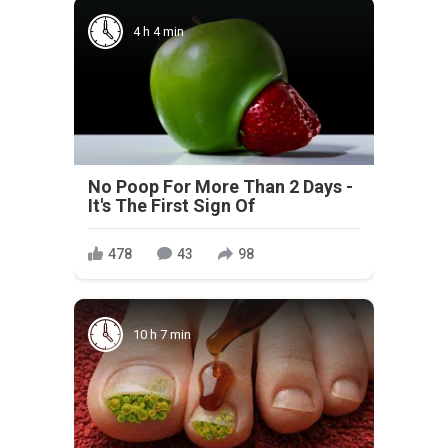
4 h 4 min
No Poop For More Than 2 Days -
It's The First Sign Of
478
43
98
10 h 7 min