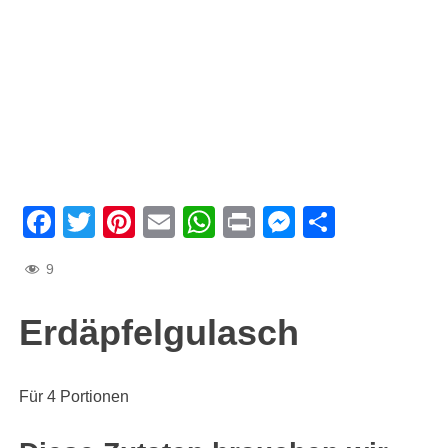
Facebook
Twitter
Pinterest
Email
WhatsApp
Print
Messenge
Teilen
9
Erdäpfelgulasch
Für 4 Portionen