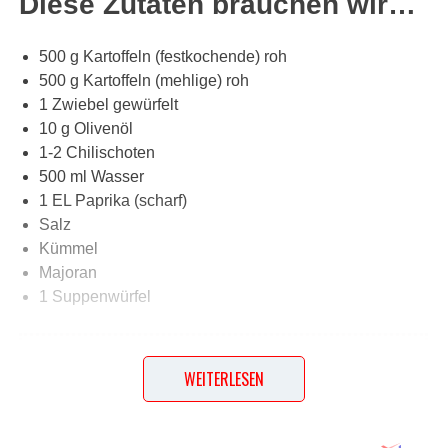
Diese Zutaten brauchen wir…
500 g Kartoffeln (festkochende) roh
500 g Kartoffeln (mehlige) roh
1 Zwiebel gewürfelt
10 g Olivenöl
1-2 Chilischoten
500 ml Wasser
1 EL Paprika (scharf)
Salz
Kümmel
Majoran
1 Suppenwürfel
Lob, Kritik, Fragen oder Anregungen zum Rezept?
Dann hinterlasse doch bitte einen Kommentar am
WEITERLESEN
Ende dieser Seite & auch eine Bewertung!