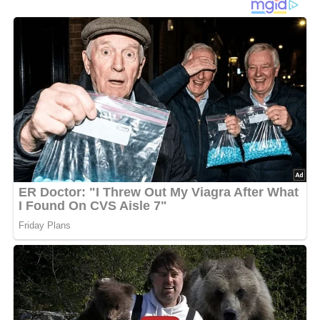
Und so wird es gemacht…
Geschnittene Zwiebel in Öl anrösten, 1 EL Paprikapulver
kurz mitrösten. Mit Wasser ablöschen, 1 Suppenwürfel,
geschälte, geviertelte Kartoffeln und Chilischoten
dazugeben und dünsten bis die Kartoffeln weich sind (im
Kochtopf ca 10 Min.). Mit Salz, Kümmel und Majoran
abschmecken (wer es ganz scharf will kann noch etwas
Chilipulver dazugeben). Die mehligen Kartoffel zerdrücke
ich damit der Saft etwas gebunden wird, die anderen
ganze Stücke lassen.