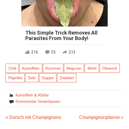
This Simple Trick Removes All
Parasites From Your Body!
216
35
213
Chili
Kartoffeln
Kümmel
Majoran
Mehl
Olivenöl
Paprika
Salz
Suppe
Zwiebel
Kartoffeln & Klöße
Kommentar hinterlassen
Beitragsnavigation
« Dorsch mit Champignons
Champignonpfanne »