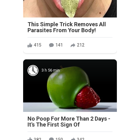
This Simple Trick Removes All
Parasites From Your Body!
415
141
212
3 h 56 min
No Poop For More Than 2 Days -
It's The First Sign Of
382
150
342