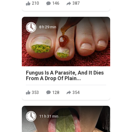
210
146
387
8 h 29 min
Fungus Is A Parasite, And It Dies
From A Drop Of Plain...
353
128
354
11 h 31 min