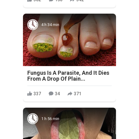
4 h 34 min
Fungus Is A Parasite, And It Dies
From A Drop Of Plain...
337
34
371
1 h 56 min