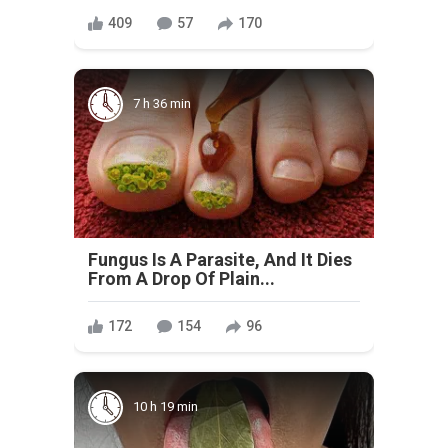
409
57
170
7 h 36 min
Fungus Is A Parasite, And It Dies
From A Drop Of Plain...
172
154
96
10 h 19 min