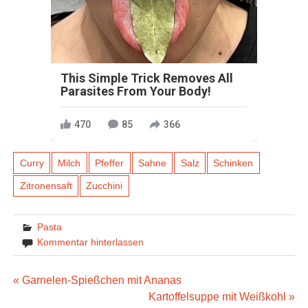
This Simple Trick Removes All
Parasites From Your Body!
470
85
366
Curry
Milch
Pfeffer
Sahne
Salz
Schinken
Zitronensaft
Zucchini
Pasta
Kommentar hinterlassen
Beitragsnavigation
« Garnelen-Spießchen mit Ananas
Kartoffelsuppe mit Weißkohl »