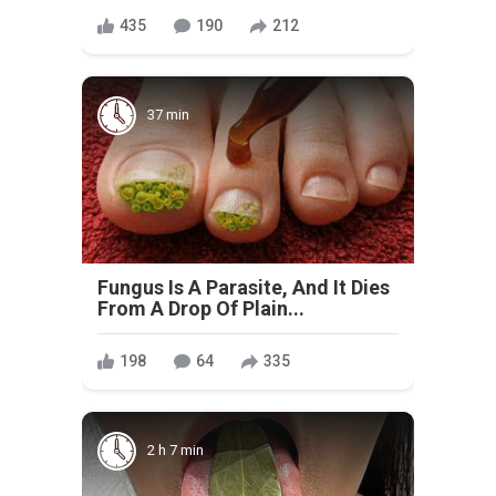
435
190
212
37 min
Fungus Is A Parasite, And It Dies
From A Drop Of Plain...
198
64
335
2 h 7 min