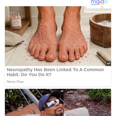
Zucchini in kleine Würfel schneiden und anbraten. 5 min.
dünsten lassen und in Würfel geschnittenen Schinken
zufügen. Kurz mitbraten lassen. Curry zugeben, Saure
Sahne und Milch unterrühren. Etwas einkochen lassen.
Nach Geschmack mit Salz, Pfeffer und Zitronensaft
würzen. Nudeln zugeben, umrühren, fertig.