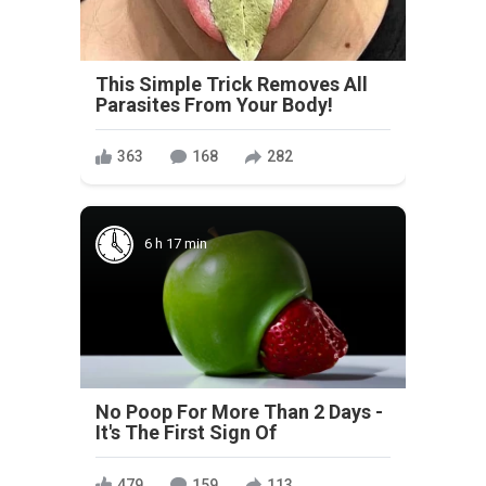
This Simple Trick Removes All
Parasites From Your Body!
363
168
282
6 h 17 min
No Poop For More Than 2 Days -
It's The First Sign Of
479
159
113