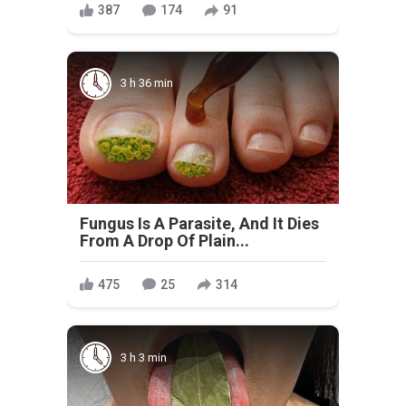
387
174
91
3 h 36 min
Fungus Is A Parasite, And It Dies
From A Drop Of Plain...
475
25
314
3 h 3 min