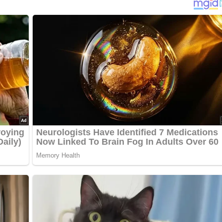
…
drückte Knoblauchzehe und Curry verrühren. Rindfleisch in fein
ten einlegen. In der Zwischenzeit sämtliches Gemüse putzen,
t Sesamöl besprühen und erhitzen. Das Fleisch aus der Marin
end herausnehmen und beiseite stellen. Dann das Gemüse bi
andünsten. In der Zwischenzeit die Reisnudeln nach
sser garen), abgiessen und abschrecken. Wenn das Gemüse
und mit Sojasauce, Salz, Pfeffer und Curry gut würzen. Zum
ls abschmecken.