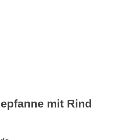
p
senger
eilen
epfanne mit Rind