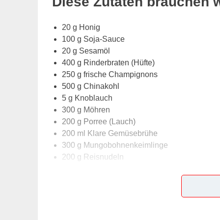
Diese Zutaten brauchen 
20 g Honig
100 g Soja-Sauce
20 g Sesamöl
400 g Rinderbraten (Hüfte)
250 g frische Champignons
500 g Chinakohl
5 g Knoblauch
300 g Möhren
200 g Porree (Lauch)
200 ml Klare Gemüsebrühe
300 g Mungobohnenkeimlinge
200 g Reisnudeln
Lob, Kritik, Fragen oder Anregungen zum Rez
dieser Seite & auch eine Bewertung!