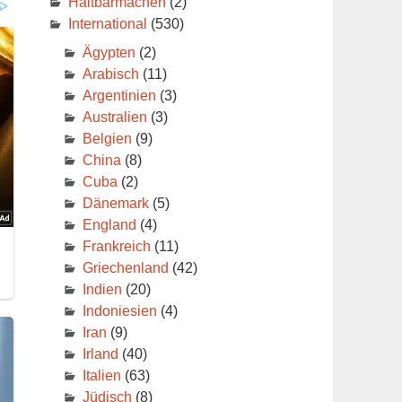
Haltbarmachen
(2)
International
(530)
Ägypten
(2)
e
Arabisch
(11)
Argentinien
(3)
ade
Australien
(3)
s
Belgien
(9)
China
(8)
Cuba
(2)
Dänemark
(5)
England
(4)
Frankreich
(11)
Griechenland
(42)
Indien
(20)
Indoniesien
(4)
Iran
(9)
Irland
(40)
Italien
(63)
Jüdisch
(8)