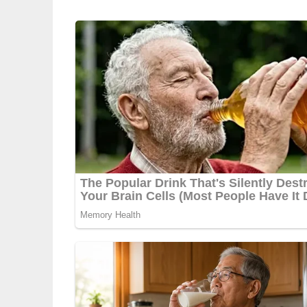
Und so wird es gemacht
2 EL Sojasauce, 1 TL Honig, 1 TL Seamöl, 1 zer
Streifen schneiden und in der Marinade 30 Minu
waschen und in Streifen schneiden. Den Wok mi
herausnehmen und im Wok anbraten. Anschliess
auf die Keimlinge mit der Gemüsebrühe im Wok 
Packungsangaben (3 Min. in kochendem Salzwa
bissfest ist, Keimlinge und Fleisch dazugeben, 
Schluss die Nudeln reinschneiden und nochma