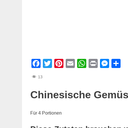
Facebook
Twitter
Pinterest
Email
WhatsAp
Print
Mes
T
13
Chinesische Gemüs
Für 4 Portionen