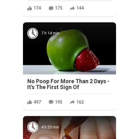
174
175
144
7 h 14 min
No Poop For More Than 2 Days -
It's The First Sign Of
497
193
162
4 h 23 min