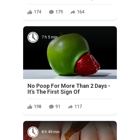
174
179
164
7 h 5 min
No Poop For More Than 2 Days -
It's The First Sign Of
198
91
117
8 h 49 min