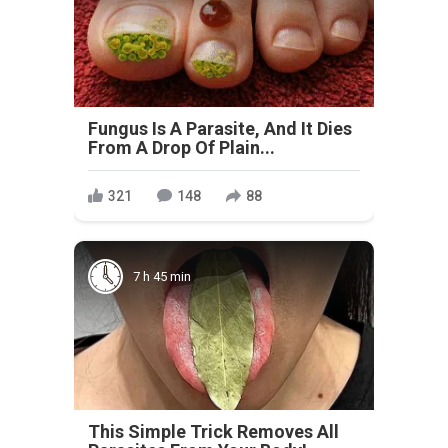
Fungus Is A Parasite, And It Dies
From A Drop Of Plain...
321
148
88
7 h 45 min
This Simple Trick Removes All