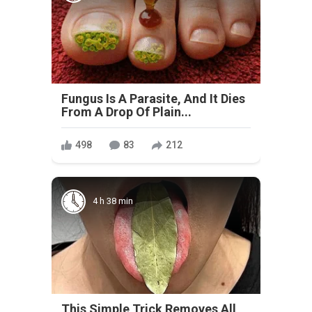
Fungus Is A Parasite, And It Dies
From A Drop Of Plain...
498
83
212
4 h 38 min
This Simple Trick Removes All