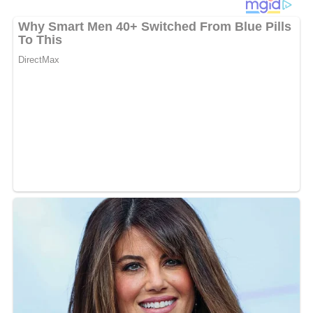
Chicken-Nuggets PantherMedia / Mykola Lunov