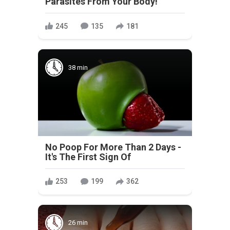
Parasites From Your Body!
245
135
181
38 min
No Poop For More Than 2 Days -
It's The First Sign Of
253
199
362
26 min