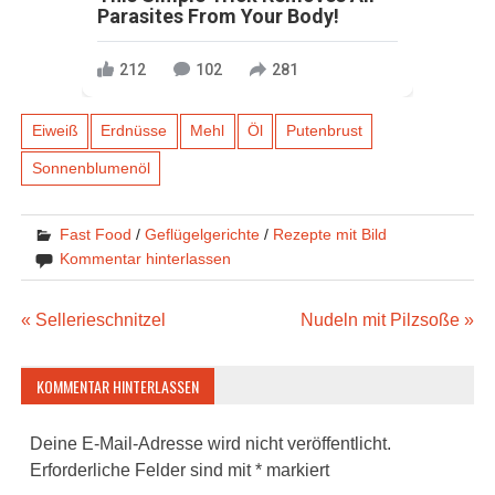
Parasites From Your Body!
212
102
281
Eiweiß
Erdnüsse
Mehl
Öl
Putenbrust
Sonnenblumenöl
Fast Food
/
Geflügelgerichte
/
Rezepte mit Bild
Kommentar hinterlassen
Beitragsnavigation
« Sellerieschnitzel
Nudeln mit Pilzsoße »
KOMMENTAR HINTERLASSEN
Deine E-Mail-Adresse wird nicht veröffentlicht.
Erforderliche Felder sind mit
*
markiert