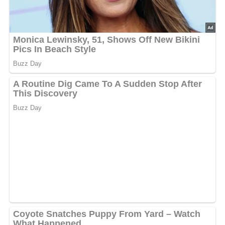
Lob, Kritik, Fragen oder Anregungen zum Rezept?
Dann hinterlasse doch bitte einen Kommentar am
Ende dieser Seite & auch eine Bewertung!
Und so wird es gemacht…
Fleisch waschen und trockentupfen, mit Gewürzen nach
Belieben würzen, Eiweiß mit Öl steifschlagen, Erdnüsse
zerhacken. Fleisch zuerst in der Eiweiß-Öl-Mischung
wenden und dann mit der Erdnuss-Paniermehl-Mischung
wenden, auf ein mit Backpapier ausgelegtes Backblech
bei 190°C ca. 20 bis 25 Minuten backen.