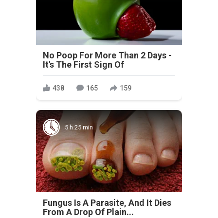
No Poop For More Than 2 Days -
It's The First Sign Of
438
165
159
5 h 25 min
Fungus Is A Parasite, And It Dies
From A Drop Of Plain...