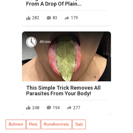
From A Drop Of Plain...
282
83
179
49 min
This Simple Trick Removes All
Parasites From Your Body!
248
194
277
Bohnen
Reis
Rundkornreis
Salz