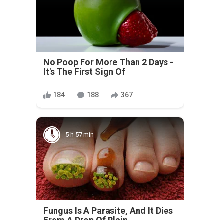
No Poop For More Than 2 Days -
It's The First Sign Of
184
188
367
5 h 57 min
Fungus Is A Parasite, And It Dies
From A Drop Of Plain...