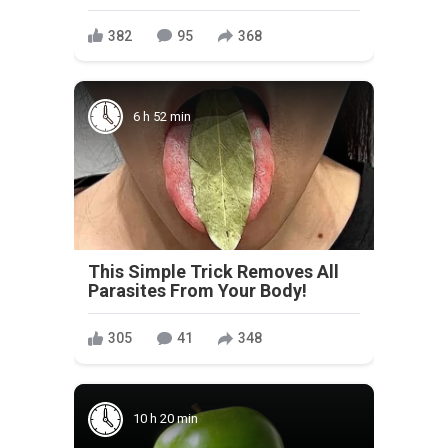
382
95
368
6 h 52 min
This Simple Trick Removes All
Parasites From Your Body!
305
41
348
10 h 20 min