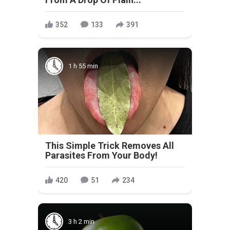
352
133
391
1 h 55 min
This Simple Trick Removes All
Parasites From Your Body!
420
51
234
3 h 2 min