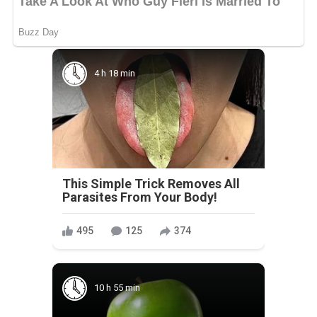
4 h 18 min
This Simple Trick Removes All
Parasites From Your Body!
495
125
374
10 h 55 min