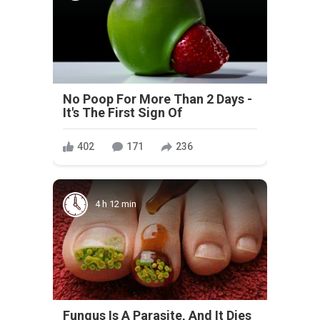
No Poop For More Than 2 Days -
It's The First Sign Of
402
171
236
4 h 12 min
Fungus Is A Parasite, And It Dies