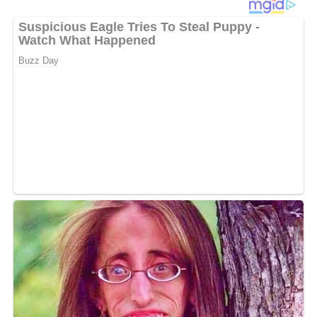
Diese Zutaten brauchen wir…
50 g kleine getrocknete rote Bohnen
250 ml Wasser
125 g Rundkornreis
Salz
Lob, Kritik, Fragen oder Anregungen zum Rezept?
Dann hinterlasse doch bitte einen Kommentar am
Ende dieser Seite & auch eine Bewertung!
Und so wird es gemacht…
Die Bohnen in dem Wasser aufsetzen und zugedeckt
bei schwacher Hitze etwa 30 Minuten garen.
Den Reis und Salz dazugeben und alles noch etwa 25
Minuten zugedeckt garen.