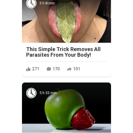
3 h 8 min
This Simple Trick Removes All
Parasites From Your Body!
271
170
101
5 h 33 min