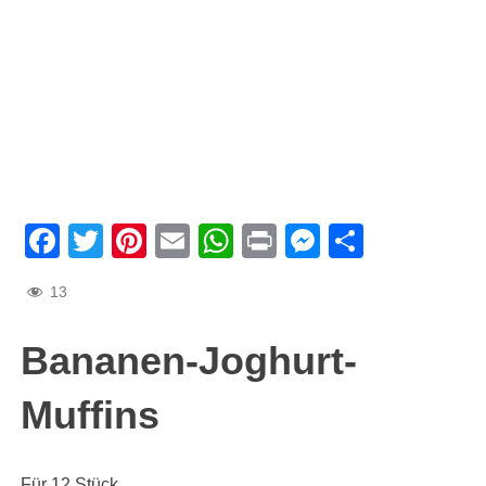
Facebook
Twitter
Pinterest
Email
WhatsApp
Print
Messenge
Teilen
13
Bananen-Joghurt-
Muffins
Für 12 Stück