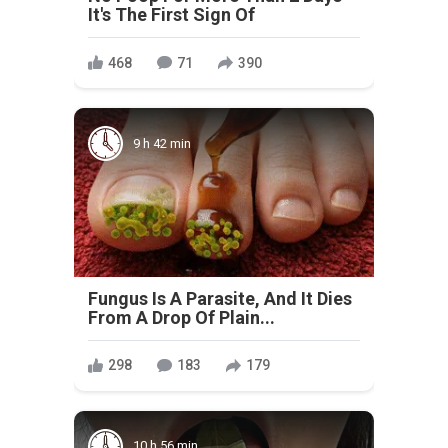
It's The First Sign Of
468
71
390
9 h 42 min
Fungus Is A Parasite, And It Dies
From A Drop Of Plain...
298
183
179
10 h 56 min