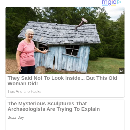
Und so wird es gemacht…
Backofen auf 190 °C vorheizen und Muffinblech gut
einfetten. Banane schälen und mit einer Gabel
zerdrücken. Mehl, Backpulver, Natron, Piment und Salz in
einer Schüssel mischen. In einer zweiten Schüssel
Joghurt, Milch, Zucker und Banane verquirlen.
Mehlgemisch dazugeben und alles kurz unterheben. Teig
in die Förmchen füllen und ca. 15 – 20 Minuten backen.