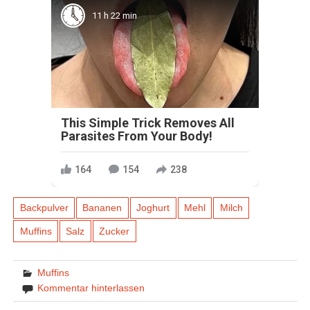
11 h 22 min
This Simple Trick Removes All
Parasites From Your Body!
164
154
238
Backpulver
Bananen
Joghurt
Mehl
Milch
Muffins
Salz
Zucker
Muffins
Kommentar hinterlassen