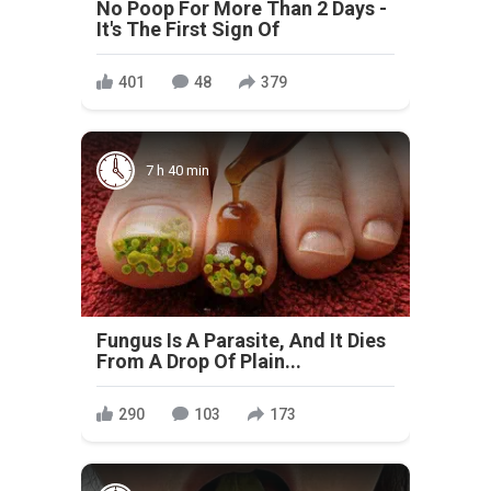
No Poop For More Than 2 Days -
It's The First Sign Of
401
48
379
7 h 40 min
Fungus Is A Parasite, And It Dies
From A Drop Of Plain...
290
103
173