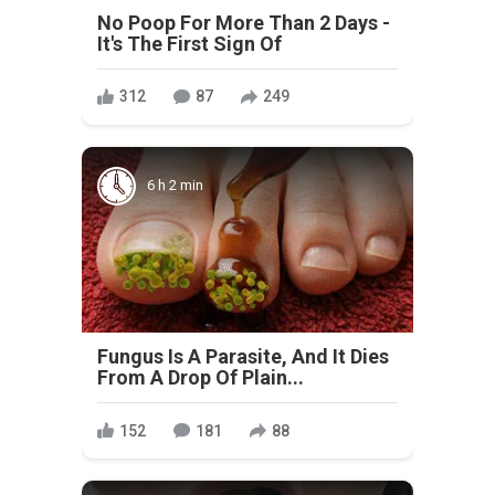
No Poop For More Than 2 Days -
It's The First Sign Of
312
87
249
6 h 2 min
Fungus Is A Parasite, And It Dies
From A Drop Of Plain...
152
181
88