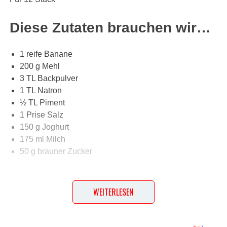
Diese Zutaten brauchen wir…
1 reife Banane
200 g Mehl
3 TL Backpulver
1 TL Natron
½ TL Piment
1 Prise Salz
150 g Joghurt
175 ml Milch
50 g brauner Zucker
Lob, Kritik, Fragen oder Anregungen zum Rezept?
WEITERLESEN
Dann hinterlasse doch bitte einen Kommentar am
Ende dieser Seite & auch eine Bewertung!