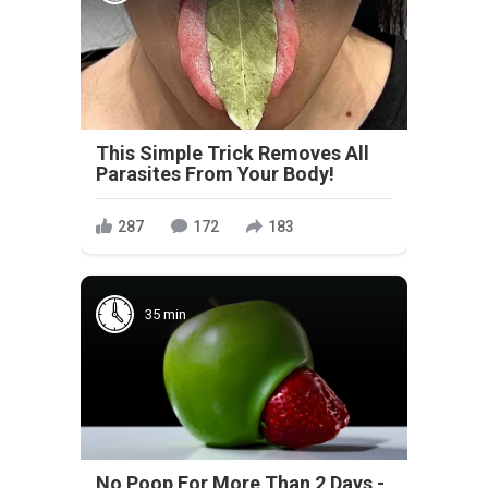
This Simple Trick Removes All
Parasites From Your Body!
287
172
183
35 min
No Poop For More Than 2 Days -