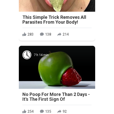
This Simple Trick Removes All
Parasites From Your Body!
283
138
214
7 h 14 min
No Poop For More Than 2 Days -
It's The First Sign Of
254
135
92