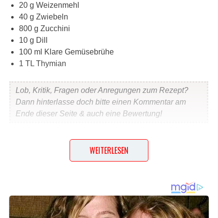
20 g Weizenmehl
40 g Zwiebeln
800 g Zucchini
10 g Dill
100 ml Klare Gemüsebrühe
1 TL Thymian
Lob, Kritik, Fragen oder Anregungen zum Rezept?
Dann hinterlasse doch bitte einen Kommentar am
Ende dieser Seite & auch eine Bewertung!
Und so wird es gemacht…
WEITERLESEN
Zubereitung Zucchini waschen und in dünne Scheiben
schneiden, Zwiebel fein schneiden, ohne Öl etwas
andünsten. 1 EL Mehl unterrühren, kurz mitdünsten. Mit
Gemüsesuppe aufgießen, weichdünsten. Rohe Kartoffeln
hineinreiben. Mit Mixer pürieren. Mit Salz, 2 Zehen