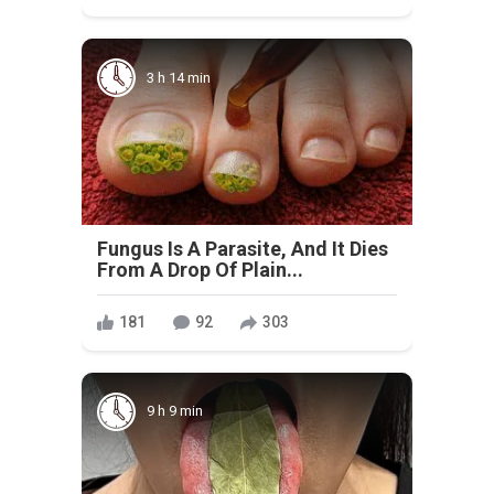
3 h 14 min
Fungus Is A Parasite, And It Dies
From A Drop Of Plain...
181
92
303
9 h 9 min