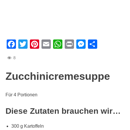
Facebook
Twitter
Pinterest
Email
WhatsApp
Print
Messenge
Teilen
8
Zucchinicremesuppe
Für 4 Portionen
Diese Zutaten brauchen wir…
300 g Kartoffeln