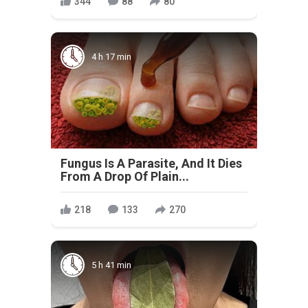
344
88
80
4 h 17 min
Fungus Is A Parasite, And It Dies
From A Drop Of Plain...
218
133
270
5 h 41 min