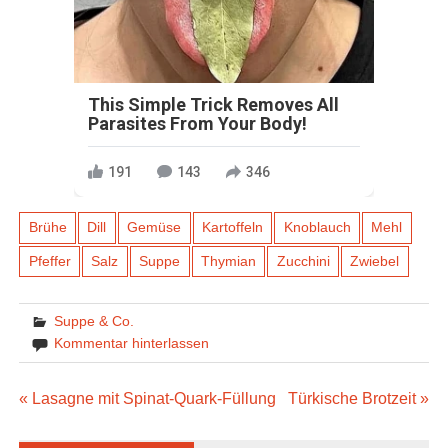
This Simple Trick Removes All
Parasites From Your Body!
191
143
346
Brühe
Dill
Gemüse
Kartoffeln
Knoblauch
Mehl
Pfeffer
Salz
Suppe
Thymian
Zucchini
Zwiebel
Suppe & Co.
Kommentar hinterlassen
Beitragsnavigation
« Lasagne mit Spinat-Quark-Füllung
Türkische Brotzeit »