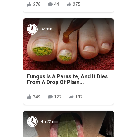
276
44
275
32 min
Fungus Is A Parasite, And It Dies
From A Drop Of Plain...
349
122
132
4 h 22 min